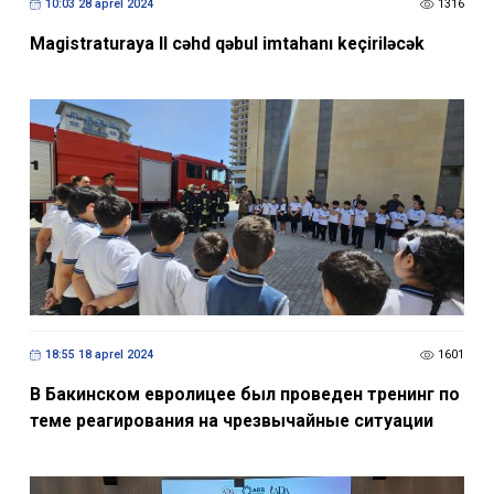
10:03 28 aprel 2024
1316
Magistraturaya II cəhd qəbul imtahanı keçiriləcək
18:55 18 aprel 2024
1601
В Бакинском евролицее был проведен тренинг по
теме реагирования на чрезвычайные ситуации