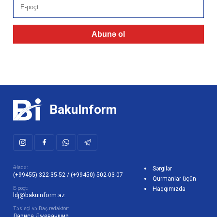
Abunə ol
BakuInform
Əlaqə:
Sərgilər
(+99455) 322-35-52
/
(+99450) 502-03-07
Qurmanlar üçün
E-poçt:
Haqqımızda
ldj@bakuinform.az
Təsisçi və Baş redaktor:
Лариса Джеваншир