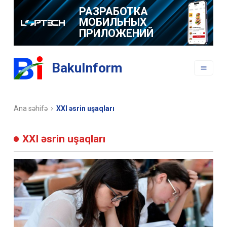
РАЗРАБОТКА
МОБИЛЬНЫХ
ПРИЛОЖЕНИЙ
BakuInform
Ana səhifə
XXI əsrin uşaqları
XXI əsrin uşaqları