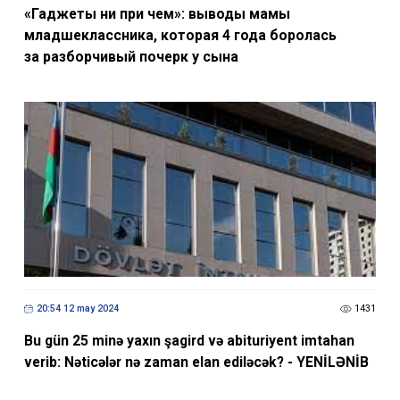
«Гаджеты ни при чем»: выводы мамы
младшеклассника, которая 4 года боролась
за разборчивый почерк у сына
20:54 12 may 2024
1431
Bu gün 25 minə yaxın şagird və abituriyent imtahan
verib: Nəticələr nə zaman elan ediləcək? - YENİLƏNİB