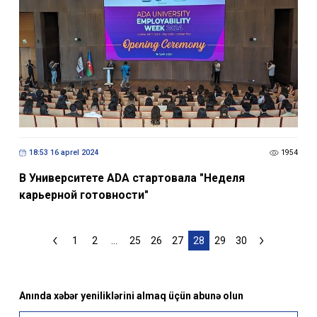
18:53 16 aprel 2024
1954
В Университете ADA стартовала "Неделя
карьерной готовности"
1
2
...
25
26
27
28
29
30
Anında xəbər yeniliklərini almaq üçün abunə olun