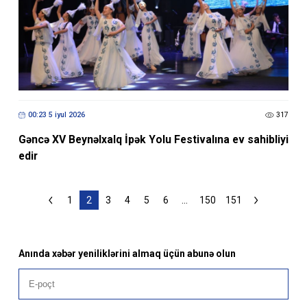
00:23 5 iyul 2026
317
Gəncə XV Beynəlxalq İpək Yolu Festivalına ev sahibliyi
edir
1
2
3
4
5
6
...
150
151
Anında xəbər yeniliklərini almaq üçün abunə olun