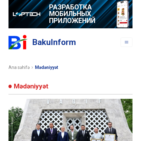
РАЗРАБОТКА
МОБИЛЬНЫХ
ПРИЛОЖЕНИЙ
BakuInform
Ana səhifə
Mədəniyyət
Mədəniyyət