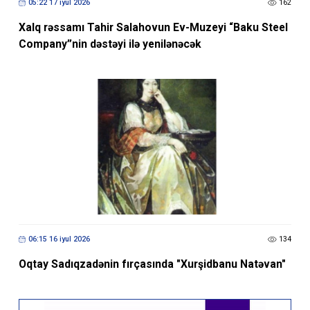
05:22 17 iyul 2026
162
Xalq rəssamı Tahir Salahovun Ev-Muzeyi “Baku Steel
Company”nin dəstəyi ilə yenilənəcək
06:15 16 iyul 2026
134
Oqtay Sadıqzadənin fırçasında "Xurşidbanu Natəvan"