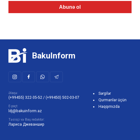
Abunə ol
BakuInform
Əlaqə:
Sərgilər
(+99455) 322-35-52
/
(+99450) 502-03-07
Qurmanlar üçün
E-poçt:
Haqqımızda
ldj@bakuinform.az
Təsisçi və Baş redaktor:
Лариса Джеваншир