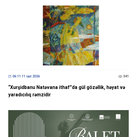
06:11 11 iyul 2026
341
“Xurşidbanu Natəvana ithaf”da gül gözəllik, həyat və
yaradıcılıq rəmzidir