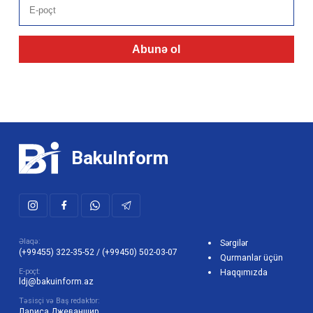
Abunə ol
BakuInform
Əlaqə:
Sərgilər
(+99455) 322-35-52
/
(+99450) 502-03-07
Qurmanlar üçün
E-poçt:
Haqqımızda
ldj@bakuinform.az
Təsisçi və Baş redaktor:
Лариса Джеваншир