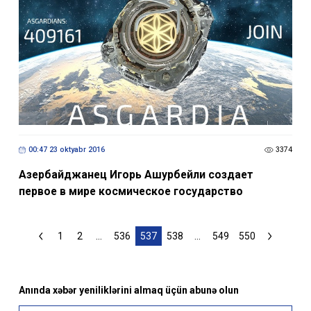
00:47 23 oktyabr 2016
3374
Азербайджанец Игорь Ашурбейли создает
первое в мире космическое государство
1
2
...
536
537
538
...
549
550
Anında xəbər yeniliklərini almaq üçün abunə olun