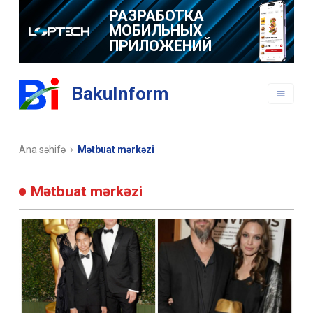
РАЗРАБОТКА
МОБИЛЬНЫХ
ПРИЛОЖЕНИЙ
BakuInform
Ana səhifə
Mətbuat mərkəzi
Mətbuat mərkəzi