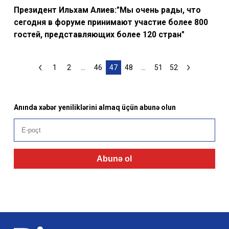
Президент Ильхам Алиев:"Мы очень рады, что
сегодня в форуме принимают участие более 800
гостей, представляющих более 120 стран"
1
2
...
46
47
48
...
51
52
Anında xəbər yeniliklərini almaq üçün abunə olun
Abunə ol