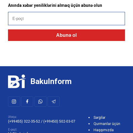
Anında xəbər yeniliklərini almaq üçün abunə olun
Abunə ol
BakuInform
Əlaqə:
Sərgilər
(+99455) 322-35-52
/
(+99450) 502-03-07
Qurmanlar üçün
E-poçt:
Haqqımızda