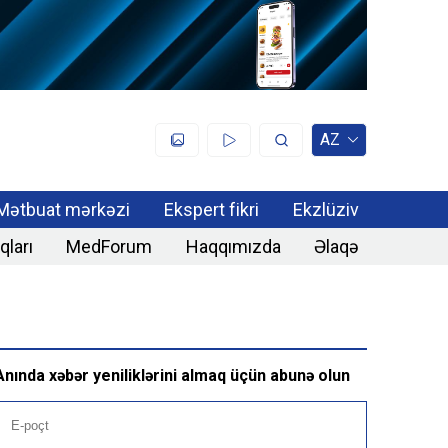
AZ
Mətbuat mərkəzi
Ekspert fikri
Ekzlüziv
qları
MedForum
Haqqımızda
Əlaqə
Anında xəbər yeniliklərini almaq üçün abunə olun