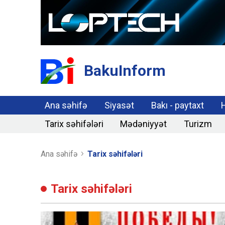
BakuInform
Ana səhifə
Siyasət
Bakı - paytaxt
Tarix səhifələri
Mədəniyyət
Turizm
Ana səhifə
Tarix səhifələri
Tarix səhifələri