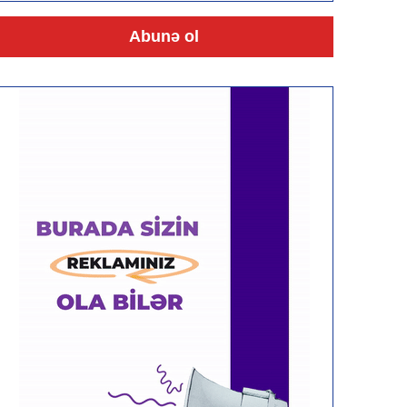
Abunə ol