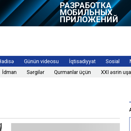
РАЗРАБОТКА
МОБИЛЬНЫХ
ПРИЛОЖЕНИЙ
Hadisə
Günün videosu
İqtisadiyyat
Sosial
İdman
Sərgilər
Qurmanlar üçün
XXI əsrin uşa