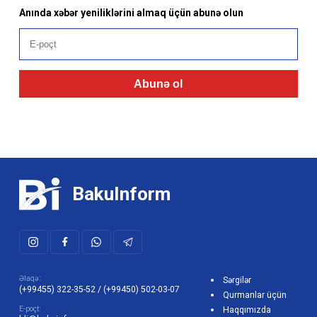
Anında xəbər yeniliklərini almaq üçün abunə olun
Abunə ol
BakuInform
Əlaqə:
Sərgilər
(+99455) 322-35-52
/
(+99450) 502-03-07
Qurmanlar üçün
E-poçt:
Haqqımızda