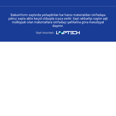
Bakuinform saytında yerləşdirilən hər hansı materialdan istifadəyə
yalnız sayta aktiv keçid olduqda icazə verilir. Sayt rəhbərliyi saytın əqli
mülkiyyəti olan məlumatlara istifadəçi şərhlərinə görə məsuliyyət
daşımır.
Saytı hazırladı: