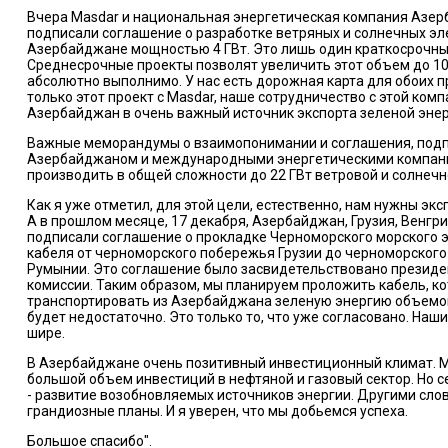
Вчера Masdar и национальная энергетическая компания Азе
подписали соглашение о разработке ветряных и солнечных эл
Азербайджане мощностью 4 ГВт. Это лишь один краткосрочны
Среднесрочные проекты позволят увеличить этот объем до 10 
абсолютно выполнимо. У нас есть дорожная карта для обоих п
только этот проект с Masdar, наше сотрудничество с этой ком
Азербайджан в очень важный источник экспорта зеленой энер
Важные меморандумы о взаимопонимании и соглашения, под
Азербайджаном и международными энергетическими компани
производить в общей сложности до 22 ГВт ветровой и солнечн
Как я уже отметил, для этой цели, естественно, нам нужны эк
А в прошлом месяце, 17 декабря, Азербайджан, Грузия, Венгр
подписали соглашение о прокладке Черноморского морского 
кабеля от черноморского побережья Грузии до черноморског
Румынии. Это соглашение было засвидетельствовано презид
комиссии. Таким образом, мы планируем проложить кабель, к
транспортировать из Азербайджана зеленую энергию объемом 
будет недостаточно. Это только то, что уже согласовано. Наш
шире.
В Азербайджане очень позитивный инвестиционный климат. 
большой объем инвестиций в нефтяной и газовый сектор. Но с
- развитие возобновляемых источников энергии. Другими слов
грандиозные планы. И я уверен, что мы добьемся успеха.
Большое спасибо".