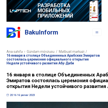
РАЗРАБОТКА
МОБИЛЬНЫХ
ПРИЛОЖЕНИЙ
BakuInform
Ana səhifə
Gündəm mövzusu
/
Mətbuat mərkəzi
/
16 января в столице Объединенных Арабских Эмиратов
состоялась церемония официального открытия
Недели устойчивого развития Абу-Даби
16 января в столице Объединенных Ара
Эмиратов состоялась церемония офици
открытия Недели устойчивого развития
20:16 16 yanvar 2023