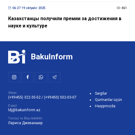
06:27 19 oktyabr 2025
461
Казахстанцы получили премии за достижения в
науке и культуре
BakuInform
Əlaqə:
Sərgilər
(+99455) 322-35-52
/
(+99450) 502-03-07
Qurmanlar üçün
E-poçt:
Haqqımızda
ldj@bakuinform.az
Təsisçi və Baş redaktor:
Лариса Джеваншир