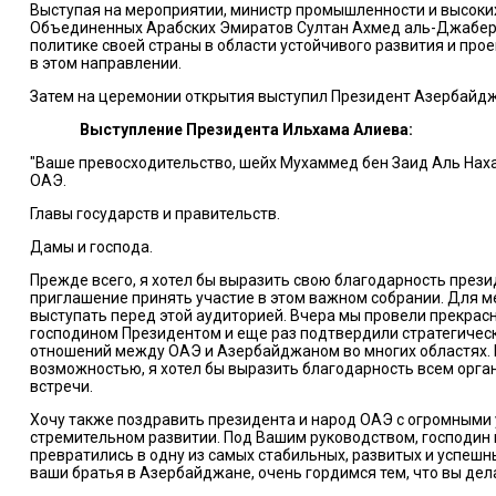
Выступая на мероприятии, министр промышленности и высоки
Объединенных Арабских Эмиратов Султан Ахмед аль-Джабер 
политике своей страны в области устойчивого развития и про
в этом направлении.
Затем на церемонии открытия выступил Президент Азербайдж
Выступление Президента Ильхама Алиева:
"Ваше превосходительство, шейх Мухаммед бен Заид Аль Нах
ОАЭ.
Главы государств и правительств.
Дамы и господа.
Прежде всего, я хотел бы выразить свою благодарность прези
приглашение принять участие в этом важном собрании. Для м
выступать перед этой аудиторией. Вчера мы провели прекрасн
господином Президентом и еще раз подтвердили стратегичес
отношений между ОАЭ и Азербайджаном во многих областях. 
возможностью, я хотел бы выразить благодарность всем орга
встречи.
Хочу также поздравить президента и народ ОАЭ с огромными 
стремительном развитии. Под Вашим руководством, господин
превратились в одну из самых стабильных, развитых и успешн
ваши братья в Азербайджане, очень гордимся тем, что вы дел