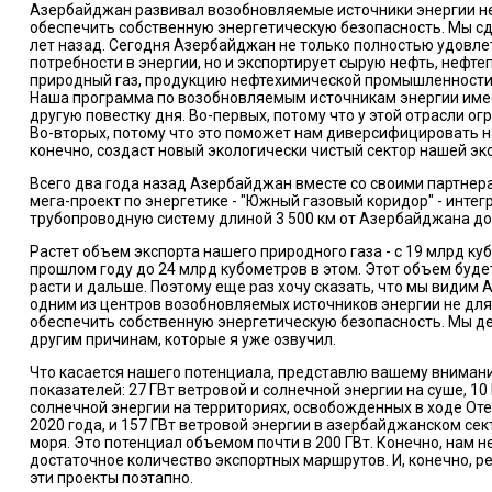
Азербайджан развивал возобновляемые источники энергии не
обеспечить собственную энергетическую безопасность. Мы сд
лет назад. Сегодня Азербайджан не только полностью удовле
потребности в энергии, но и экспортирует сырую нефть, нефте
природный газ, продукцию нефтехимической промышленности
Наша программа по возобновляемым источникам энергии име
другую повестку дня. Во-первых, потому что у этой отрасли о
Во-вторых, потому что это поможет нам диверсифицировать на
конечно, создаст новый экологически чистый сектор нашей эк
Всего два года назад Азербайджан вместе со своими партне
мега-проект по энергетике - "Южный газовый коридор" - инте
трубопроводную систему длиной 3 500 км от Азербайджана д
Растет объем экспорта нашего природного газа - с 19 млрд ку
прошлом году до 24 млрд кубометров в этом. Этот объем буд
расти и дальше. Поэтому еще раз хочу сказать, что мы видим
одним из центров возобновляемых источников энергии не для 
обеспечить собственную энергетическую безопасность. Мы де
другим причинам, которые я уже озвучил.
Что касается нашего потенциала, представлю вашему вниман
показателей: 27 ГВт ветровой и солнечной энергии на суше, 10
солнечной энергии на территориях, освобожденных в ходе От
2020 года, и 157 ГВт ветровой энергии в азербайджанском се
моря. Это потенциал объемом почти в 200 ГВт. Конечно, нам 
достаточное количество экспортных маршрутов. И, конечно, р
эти проекты поэтапно.