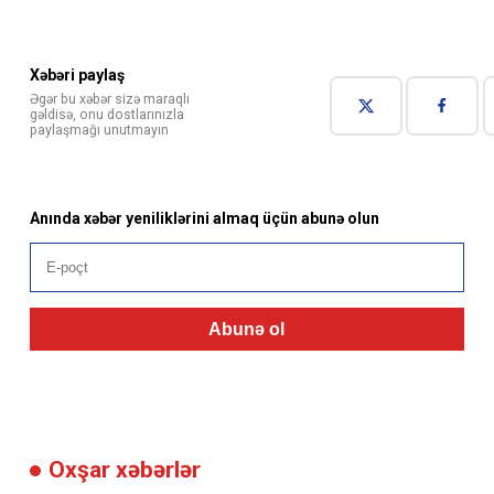
Xəbəri paylaş
Əgər bu xəbər sizə maraqlı
gəldisə, onu dostlarınızla
paylaşmağı unutmayın
Anında xəbər yeniliklərini almaq üçün abunə olun
Abunə ol
Oxşar xəbərlər