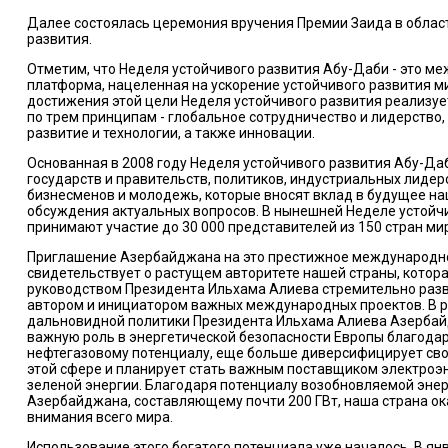
Далее состоялась церемония вручения Премии Заида в облас
развития.
Отметим, что Неделя устойчивого развития Абу-Даби - это м
платформа, нацеленная на ускорение устойчивого развития м
достижения этой цели Неделя устойчивого развития реализу
по трем принципам - глобальное сотрудничество и лидерство
развитие и технологии, а также инновации.
Основанная в 2008 году Неделя устойчивого развития Абу-Да
государств и правительств, политиков, индустриальных лидеро
бизнесменов и молодежь, которые вносят вклад в будущее на
обсуждения актуальных вопросов. В нынешней Неделе устойч
принимают участие до 30 000 представителей из 150 стран ми
Приглашение Азербайджана на это престижное международн
свидетельствует о растущем авторитете нашей страны, котор
руководством Президента Ильхама Алиева стремительно разв
автором и инициатором важных международных проектов. В р
дальновидной политики Президента Ильхама Алиева Азерба
важную роль в энергетической безопасности Европы благода
нефтегазовому потенциалу, еще больше диверсифицирует св
этой сфере и планирует стать важным поставщиком электроэн
зеленой энергии. Благодаря потенциалу возобновляемой эне
Азербайджана, составляющему почти 200 ГВт, наша страна ок
внимания всего мира.
Использование этого богатого потенциала уже началось. В ян