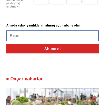
dostlarınızla
paylaşmağı
unutmayın
Anında xəbər yeniliklərini almaq üçün abunə olun
Abunə ol
Oxşar xəbərlər