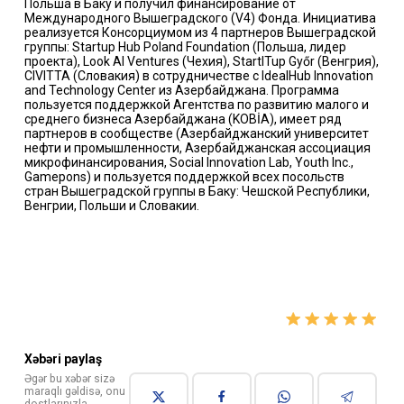
Польша в Баку и получил финансирование от
Международного Вышеградского (V4) Фонда. Инициатива
реализуется Консорциумом из 4 партнеров Вышеградской
группы: Startup Hub Poland Foundation (Польша, лидер
проекта), Look AI Ventures (Чехия), StartITup Győr (Венгрия),
CIVITTA (Словакия) в сотрудничестве с IdealHub Innovation
and Technology Center из Азербайджана. Программа
пользуется поддержкой Агентства по развитию малого и
среднего бизнеса Азербайджана (KOBİA), имеет ряд
партнеров в сообществе (Азербайджанский университет
нефти и промышленности, Азербайджанская ассоциация
микрофинансирования, Social Innovation Lab, Youth Inc.,
Gamepons) и пользуется поддержкой всех посольств
стран Вышеградской группы в Баку: Чешской Республики,
Венгрии, Польши и Словакии.
Xəbəri paylaş
Əgər bu xəbər sizə
maraqlı gəldisə, onu