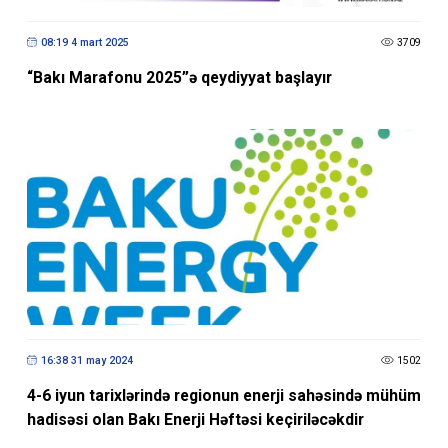
08:19 4 mart 2025
3709
“Bakı Marafonu 2025”ə qeydiyyat başlayır
16:38 31 may 2024
1502
4-6 iyun tarixlərində regionun enerji sahəsində mühüm
hadisəsi olan Bakı Enerji Həftəsi keçiriləcəkdir