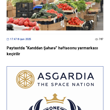
17:47 8 iyun 2025
787
Paytaxtda “Kənddən Şəhərə” həftəsonu yarmarkası
keçirilir