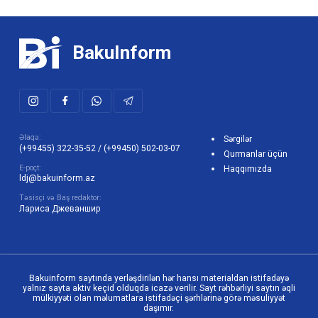
BakuInform
Əlaqə:
Sərgilər
(+99455) 322-35-52
/
(+99450) 502-03-07
Qurmanlar üçün
E-poçt:
Haqqımızda
ldj@bakuinform.az
Təsisçi və Baş redaktor:
Лариса Джеваншир
Bakuinform saytında yerləşdirilən hər hansı materialdan istifadəyə
yalnız sayta aktiv keçid olduqda icazə verilir. Sayt rəhbərliyi saytın əqli
mülkiyyəti olan məlumatlara istifadəçi şərhlərinə görə məsuliyyət
daşımır.