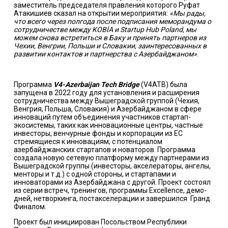
заместитель председателя правления которого Руфат
Атакишиев сказал на открытии мероприятия:
«Мы рады,
что всего через полгода после подписания меморандума о
сотрудничестве между
KOB
İ
A
и
Startup
Hub
Poland
, мы
можем снова встретиться в Баку и принять партнеров из
Чехии, Венгрии, Польши и Словакии, заинтересованных в
развитии контактов и партнерства с Азербайджаном»
.
Программа
V
4-
Azerbaijan
Tech
Bridge
(V4ATB) была
запущена в 2022 году для установления и расширения
сотрудничества между Вышеградской группой (Чехия,
Венгрия, Польша, Словакия) и Азербайджаном в сфере
инноваций путем объединения участников стартап-
экосистемы, таких как инновационные центры, частные
инвесторы, венчурные фонды и корпорации из ЕС
стремящиеся к инновациям, с потенциалом
азербайджанских стартапов и новаторов. Программа
создала новую сетевую платформу между партнерами из
Вышеградской группы (инвесторы, акселераторы, ангелы,
менторы и т.д.) с одной стороны, и стартапами и
инноваторами из Азербайджана с другой. Проект состоял
из серии встреч, тренингов, программы Excellence, демо-
дней, нетворкинга, постакселерации и завершился Гранд
Финалом.
Проект был инициирован Посольством Республики