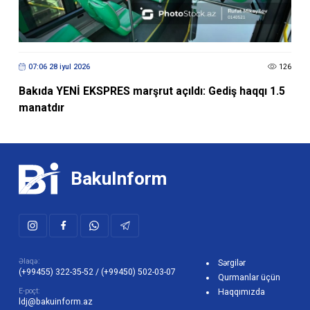
07:06 28 iyul 2026
126
Bakıda YENİ EKSPRES marşrut açıldı: Gediş haqqı 1.5
manatdır
BakuInform
Əlaqə:
Sərgilər
(+99455) 322-35-52
/
(+99450) 502-03-07
Qurmanlar üçün
E-poçt:
Haqqımızda
ldj@bakuinform.az