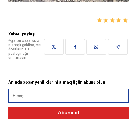
Xəbəri paylaş
Əgər bu xəbər sizə
maraqlı gəldisə, onu
dostlarınızla
paylaşmağı
unutmayın
Anında xəbər yeniliklərini almaq üçün abunə olun
Abunə ol