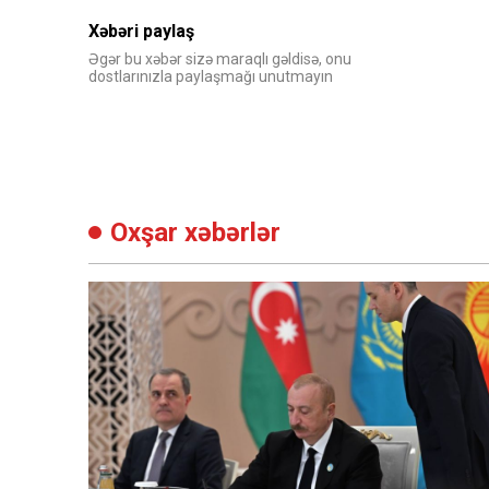
Xəbəri paylaş
Əgər bu xəbər sizə maraqlı gəldisə, onu
dostlarınızla paylaşmağı unutmayın
Oxşar xəbərlər