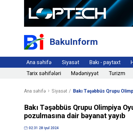
BakuInform
Ana səhifə
Siyasət
Bakı - paytaxt
Tarix səhifələri
Mədəniyyət
Turizm
Ana səhifə
Siyasət
/
Bakı Təşəbbüs Qrupu Olimpi
Bakı Təşəbbüs Qrupu Olimpiya Oyun
pozulmasına dair bəyanat yayıb
02:31 28 iyul 2024