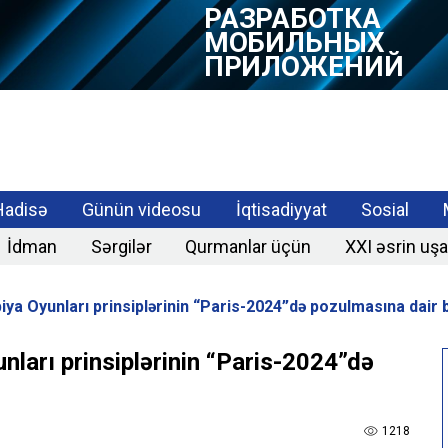
РАЗРАБОТКА
МОБИЛЬНЫХ
ПРИЛОЖЕНИЙ
Hadisə
Günün videosu
İqtisadiyyat
Sosial
İdman
Sərgilər
Qurmanlar üçün
XXI əsrin uşa
ya Oyunları prinsiplərinin “Paris-2024”də pozulmasına dair 
ları prinsiplərinin “Paris-2024”də
1218