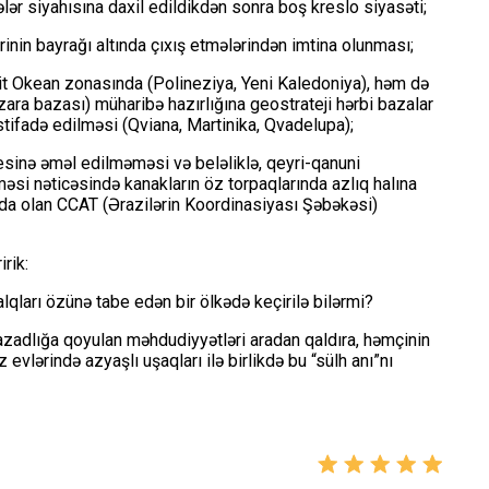
ər siyahısına daxil edildikdən sonra boş kreslo siyasəti;
rinin bayrağı altında çıxış etmələrindən imtina olunması;
it Okean zonasında (Polineziya, Yeni Kaledoniya), həm də
ra bazası) müharibə hazırlığına geostrateji hərbi bazalar
istifadə edilməsi (Qviana, Martinika, Qvadelupa);
sinə əməl edilməməsi və beləliklə, qeyri-qanuni
məsi nəticəsində kanakların öz torpaqlarında azlıq halına
aqda olan CCAT (Ərazilərin Koordinasiyası Şəbəkəsi)
irik:
lqları özünə tabe edən bir ölkədə keçirilə bilərmi?
azadlığa qoyulan məhdudiyyətləri aradan qaldıra, həmçinin
vlərində azyaşlı uşaqları ilə birlikdə bu “sülh anı”nı