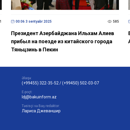
1
00:06 3 sentyabr 2025
585
Президент Азербайджана Ильхам Алиев
прибыл на поезде из китайского города
Тяньцзинь в Пекин
Əlaqə:
(+99455) 322-35-52
/
(+99450) 502-03-07
E-poçt:
ldj@bakuinform.az
Təsisçi və Baş redaktor:
Лариса Джеваншир