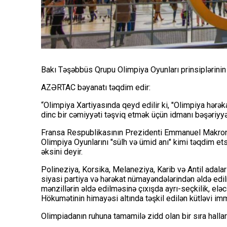
Bakı Təşəbbüs Qrupu Olimpiya Oyunları prinsiplərini
AZƏRTAC
bəyanatı təqdim edir:
“Olimpiya Xartiyasında qeyd edilir ki, "Olimpiya hər
dinc bir cəmiyyəti təşviq etmək üçün idmanı bəşəriyyə
Fransa Respublikasının Prezidenti Emmanuel Makron 
Olimpiya Oyunlarını "sülh və ümid anı" kimi təqdim et
əksini deyir.
Polineziya, Korsika, Melaneziya, Karib və Antil adal
siyasi partiya və hərəkat nümayəndələrindən əldə ed
mənzillərin əldə edilməsinə çıxışda ayrı-seçkilik, eləc
Hökumətinin himayəsi altında təşkil edilən kütləvi imm
Olimpiadanın ruhuna tamamilə zidd olan bir sıra hallar