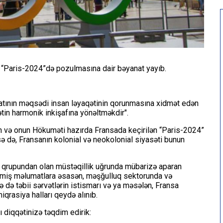
n “Paris-2024”də pozulmasına dair bəyanat yayıb.
əkatının məqsədi insan ləyaqətinin qorunmasına xidmət edən
tin harmonik inkişafına yönəltməkdir".
və onun Hökuməti hazırda Fransada keçirilən “Paris-2024”
sə də, Fransanın kolonial və neokolonial siyasəti bunun
ar qrupundan olan müstəqillik uğrunda mübarizə aparan
ilmiş məlumatlara əsasən, məşğulluq sektorunda və
ə də təbii sərvətlərin istismarı və ya məsələn, Fransa
iqrasiya halları qeydə alınıb.
ı diqqətinizə təqdim edirik: