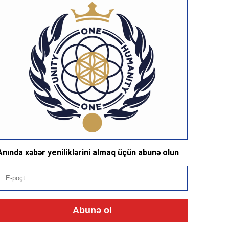
Anında xəbər yeniliklərini almaq üçün abunə olun
Abunə ol