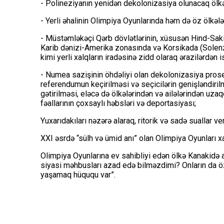
- Polineziyanın yenidən dekolonizasiya olunacaq ölkəl
- Yerli əhalinin Olimpiya Oyunlarında həm də öz ölkələ
- Müstəmləkəçi Qərb dövlətlərinin, xüsusən Hind-Sak
Karib dənizi-Amerika zonasında və Korsikada (Solenza
kimi yerli xalqların iradəsinə zidd olaraq ərazilərdən 
- Numea sazişinin öhdəliyi olan dekolonizasiya prose
referendumun keçirilməsi və seçicilərin genişləndiril
gətirilməsi, eləcə də ölkələrindən və ailələrindən uz
fəallarının çoxsaylı həbsləri və deportasiyası;
Yuxarıdakıları nəzərə alaraq, ritorik və sadə suallar ver
XXI əsrdə “sülh və ümid anı” olan Olimpiya Oyunları xa
Olimpiya Oyunlarına ev sahibliyi edən ölkə Kanakidə 
siyasi məhbusları azad edə bilməzdimi? Onların da öz e
yaşamaq hüququ var”.