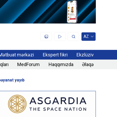
AZ
Mətbuat mərkəzi
Ekspert fikri
Ekzlüziv
qları
MedForum
Haqqımızda
Əlaqə
bəyanat yayıb