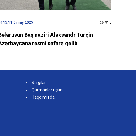
15:11 5 may 2025
915
Belarusun Baş naziri Aleksandr Turçin
Azərbaycana rəsmi səfərə gəlib
Sərgilər
Qurmanlar üçün
Haqqımızda