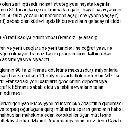
lan zəif iqtisadi inkişaf strategiyası həyata keçirilir:
arının 80 faizindən çoxu Fransadan gəlir), həyat səviyyəsinin
nin 50 faizi yoxsulluq həddindən aşağı səviyyədə yaşayır)
rəti) səbəb olan kütləvi işsizlik bu ərazilərin gələcəyini ciddi
169) ratifikasiya edilməməsi (Fransız Qvianası);
rən və yerli uşaqlara nə yerli tarixləri, nə coğrafiyası, nə
ə uyğun olmayan fransız tədris proqramlarını tətbiq edən
assimilyasiya siyasəti;
qlarının 90 faizi Fransa dövlətinə məxsusdur), milyonlarla
ət (Fransa sahəsi 11 milyon kvadratkilometr olan MİZ ilə
ndə Fransadakı yerli xalqların gənclərinin deportasiya
fik böhrana səbəb oldu və təbii sərvətlərin talan
an edilməsi;
rləri qoruyan ikisəviyyəli müstəmləkə ədalətinin qurulması
ə torpaq oğurluğuna qarşı mübarizə aparan gənclərin həbsi,
i məhbusları mühakimə edən korsikalılar üçün müstəsna
 Kollektiv Jistiss Matinik Assosiasiyasının prezidenti Cənab