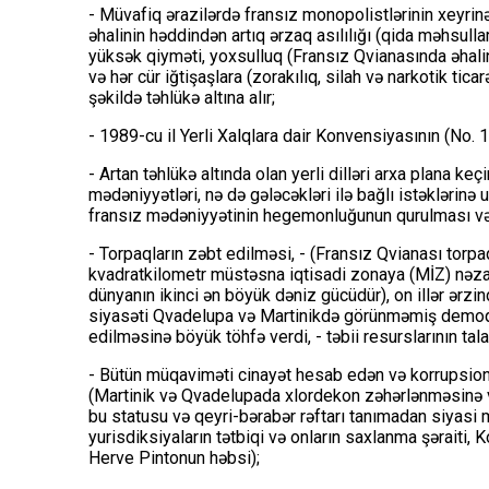
- Müvafiq ərazilərdə fransız monopolistlərinin xeyrinə o
əhalinin həddindən artıq ərzaq asılılığı (qida məhsull
yüksək qiyməti, yoxsulluq (Fransız Qvianasında əhali
və hər cür iğtişaşlara (zorakılıq, silah və narkotik tica
şəkildə təhlükə altına alır;
- 1989-cu il Yerli Xalqlara dair Konvensiyasının (No. 
- Artan təhlükə altında olan yerli dilləri arxa plana keçi
mədəniyyətləri, nə də gələcəkləri ilə bağlı istəklərin
fransız mədəniyyətinin hegemonluğunun qurulması və 
- Torpaqların zəbt edilməsi, - (Fransız Qvianası torpa
kvadratkilometr müstəsna iqtisadi zonaya (MİZ) nəzar
dünyanın ikinci ən böyük dəniz gücüdür), on illər ərzi
siyasəti Qvadelupa və Martinikdə görünməmiş demoqra
edilməsinə böyük töhfə verdi, - təbii resurslarının tal
- Bütün müqaviməti cinayət hesab edən və korrupsione
(Martinik və Qvadelupada xlordekon zəhərlənməsinə v
bu statusu və qeyri-bərabər rəftarı tanımadan siyas
yurisdiksiyaların tətbiqi və onların saxlanma şəraiti,
Herve Pintonun həbsi);