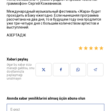
граммофон» Сергей Кожевников.
Международный музыкальный фестиваль «Жара» будет
проходить в Баку ежегодно. Если нынешняя программа
рассчитана на два дня, то в будущем году она продлится
уже три-четыре дня с большим количеством артистов и
выступлений.
АЗЕРТАДЖ
Xəbəri paylaş
Əgər bu xəbər sizə
maraqlı gəldisə, onu
dostlarınızla
paylaşmağı
unutmayın
Anında xəbər yeniliklərini almaq üçün abunə olun