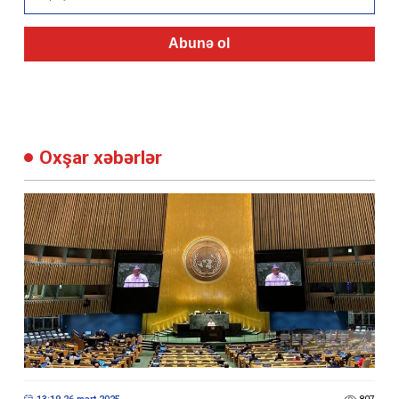
Abunə ol
Oxşar xəbərlər