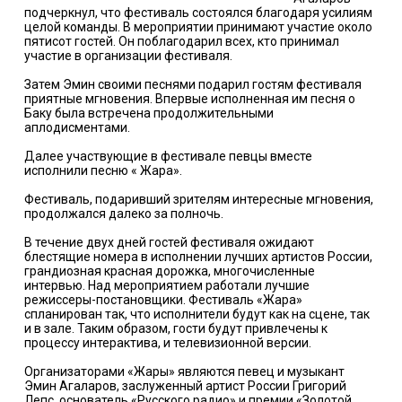
подчеркнул, что фестиваль состоялся благодаря усилиям
целой команды. В мероприятии принимают участие около
пятисот гостей. Он поблагодарил всех, кто принимал
участие в организации фестиваля.
Затем Эмин своими песнями подарил гостям фестиваля
приятные мгновения. Впервые исполненная им песня о
Баку была встречена продолжительными
аплодисментами.
Далее участвующие в фестивале певцы вместе
исполнили песню « Жара».
Фестиваль, подаривший зрителям интересные мгновения,
продолжался далеко за полночь.
В течение двух дней гостей фестиваля ожидают
блестящие номера в исполнении лучших артистов России,
грандиозная красная дорожка, многочисленные
интервью. Над мероприятием работали лучшие
режиссеры-постановщики. Фестиваль «Жара»
спланирован так, что исполнители будут как на сцене, так
и в зале. Таким образом, гости будут привлечены к
процессу интерактива, и телевизионной версии.
Организаторами «Жары» являются певец и музыкант
Эмин Агаларов, заслуженный артист России Григорий
Лепс, основатель «Русского радио» и премии «Золотой