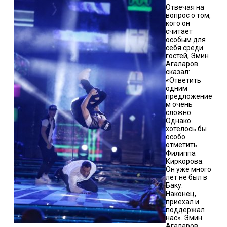
Отвечая на
вопрос о том,
кого он
считает
особым для
себя среди
гостей, Эмин
Агаларов
сказал:
«Ответить
одним
предложение
м очень
сложно.
Однако
хотелось бы
особо
отметить
Филиппа
Киркорова.
Он уже много
лет не был в
Баку.
Наконец,
приехал и
поддержал
нас». Эмин
Агаларов