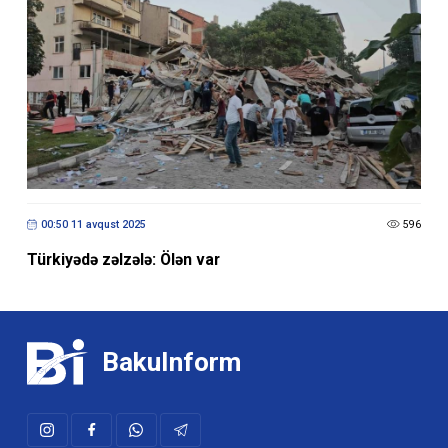
00:50 11 avqust 2025
596
Türkiyədə zəlzələ: Ölən var
BakuInform