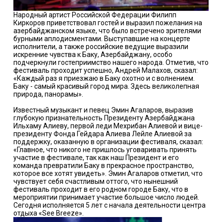
Народный артист Российской Федерации Филипп
Киркоров приветствовал гостей и выразил пожелания на
азербайджанском языке, что было встречено зрителями
бурными аплодисментами. Выступавшие на концерте
исполнители, а также российские ведущие выразили
искренние чувства к Баку, Азербайджану, особо
подчеркнули гостеприимство нашего народа. Отметив, что
фестиваль проходит успешно, Андрей Малахов, сказал:
«Каждый раз я приезжаю в Баку охотно и с волнением.
Баку - самый красивый город мира. Здесь великолепная
природа, панорамы».
Известный музыкант и певец Эмин Агаларов, выразив
глубокую признательность Президенту Азербайджана
Ильхаму Алиеву, первой леди Мехрибан Алиевой и вице-
президенту Фонда Гейдара Алиева Лейле Алиевой за
поддержку, оказанную в организации фестиваля, сказал:
«Главное, что никого не пришлось уговаривать принять
участие в фестивале, так как наш Президент и его
команда превратили Баку в прекрасное пространство,
которое все хотят увидеть». Эмин Агаларов отметил, что
чувствует себя счастливым оттого, что нынешний
фестиваль проходит в его родном городе Баку, что в
мероприятии принимает участие большое число людей.
Сегодня исполняется 5 лет с начала деятельности центра
отдыха «See Breeze».