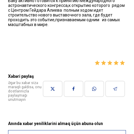
Баку активно готовится к принятию Международного
астронавтического конгресса,к открытию которого рядом
с Центром Гейдара Алиева полным ходом идет
строительство нового выставочного зала, где будет
проходить это событие,признаваемым одним из самых
масштабных в мире.
Xəbəri paylaş
Əgər bu xəbər sizə
maraqlı gəldisə, onu
dostlarınızla
paylaşmağı
unutmayın
Anında xəbər yeniliklərini almaq üçün abunə olun