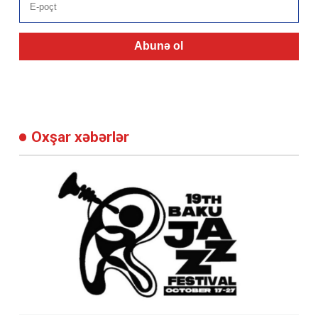
Abunə ol
Oxşar xəbərlər