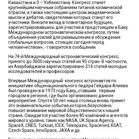
Казахстана и 3 – Узбекистана. Конгресс станет
крупнейшим научным собранием титанов космической
отрасли, а также настоящим центром академической
мысли и дебатов, свидетелями которых станут его
участники. Внесите вклад в планетарное будущее,
зарегистрировавшись для участия в предстоящем в Баку
Международном астронавтическом конгрессе, путем
объединения усилий для размышления и обсуждения
глобальных вопросов, стоящих сегодня перед
человечеством», - говорится в сообщении.
На 74-й Международный астронавтический конгресс,
принято до 3600 научных статей из 95 стран. В частности,
из Азербайджана зарегистрировано 214 статей молодых
исследователей и профессоров.
Впервые Международный конгресс астронавтов по
инициативе общенационального лидера Гейдара Алиева
был проведен в в 1973 году Баку,,ставшим первым
городом в регионе, где было организовано данное
мероприятие. Спустя 50 лет наша столица вновь примет
это знаменательное событие,которое,безусловно,
повысит внимание мировой общественности к нашей
стране, Ожидается участие более 85 компаний и агентств
мирового уровня, таких как NASA, UK Space Agency,
SpaceX, CNES, Turksat, ICEX, Telespazio, Spacened, KSAT,
Czech Space, InnoSpace, JAXA и др.