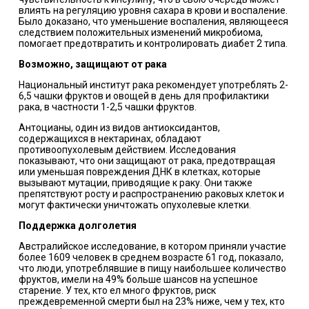
влиять на регуляцию уровня сахара в крови и воспаление.
Было доказано, что уменьшение воспаления, являющееся
следствием положительных изменений микробиома,
помогает предотвратить и контролировать диабет 2 типа.
Возможно, защищают от рака
Национальный институт рака рекомендует употреблять 2-
6,5 чашки фруктов и овощей в день для профилактики
рака, в частности 1-2,5 чашки фруктов.
Антоцианы, один из видов антиоксидантов,
содержащихся в нектаринах, обладают
противоопухолевым действием. Исследования
показывают, что они защищают от рака, предотвращая
или уменьшая повреждения ДНК в клетках, которые
вызывают мутации, приводящие к раку. Они также
препятствуют росту и распространению раковых клеток и
могут фактически уничтожать опухолевые клетки.
Поддержка долголетия
Австралийское исследование, в котором приняли участие
более 1609 человек в среднем возрасте 61 год, показало,
что люди, употреблявшие в пищу наибольшее количество
фруктов, имели на 49% больше шансов на успешное
старение. У тех, кто ел много фруктов, риск
преждевременной смерти был на 23% ниже, чем у тех, кто