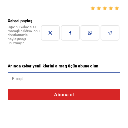
Xəbəri paylaş
Əgər bu xəbər sizə
maraqlı gəldisə, onu
dostlarınızla
paylaşmağı
unutmayın
Anında xəbər yeniliklərini almaq üçün abunə olun
Abunə ol