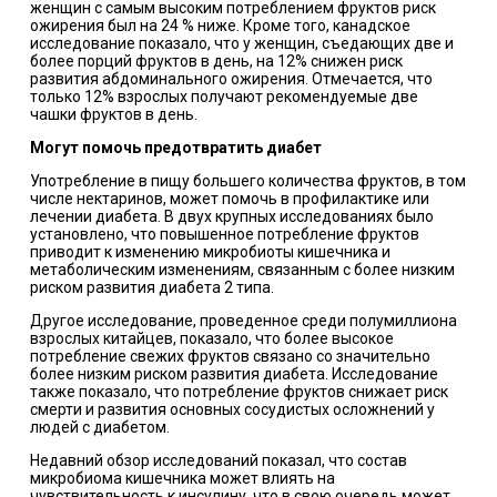
женщин с самым высоким потреблением фруктов риск
ожирения был на 24 % ниже. Кроме того, канадское
исследование показало, что у женщин, съедающих две и
более порций фруктов в день, на 12% снижен риск
развития абдоминального ожирения. Отмечается, что
только 12% взрослых получают рекомендуемые две
чашки фруктов в день.
Могут помочь предотвратить диабет
Употребление в пищу большего количества фруктов, в том
числе нектаринов, может помочь в профилактике или
лечении диабета. В двух крупных исследованиях было
установлено, что повышенное потребление фруктов
приводит к изменению микробиоты кишечника и
метаболическим изменениям, связанным с более низким
риском развития диабета 2 типа.
Другое исследование, проведенное среди полумиллиона
взрослых китайцев, показало, что более высокое
потребление свежих фруктов связано со значительно
более низким риском развития диабета. Исследование
также показало, что потребление фруктов снижает риск
смерти и развития основных сосудистых осложнений у
людей с диабетом.
Недавний обзор исследований показал, что состав
микробиома кишечника может влиять на
чувствительность к инсулину, что в свою очередь может