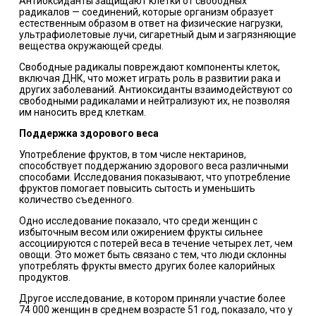
Антиоксиданты защищают клетки от свободных
радикалов — соединений, которые организм образует
естественным образом в ответ на физические нагрузки,
ультрафиолетовые лучи, сигаретный дым и загрязняющие
вещества окружающей среды.
Свободные радикалы повреждают компоненты клеток,
включая ДНК, что может играть роль в развитии рака и
других заболеваний. Антиоксиданты взаимодействуют со
свободными радикалами и нейтрализуют их, не позволяя
им наносить вред клеткам.
Поддержка здорового веса
Употребление фруктов, в том числе нектаринов,
способствует поддержанию здорового веса различными
способами. Исследования показывают, что употребление
фруктов помогает повысить сытость и уменьшить
количество съеденного.
Одно исследование показало, что среди женщин с
избыточным весом или ожирением фрукты сильнее
ассоциируются с потерей веса в течение четырех лет, чем
овощи. Это может быть связано с тем, что люди склонны
употреблять фрукты вместо других более калорийных
продуктов.
Другое исследование, в котором приняли участие более
74 000 женщин в среднем возрасте 51 год, показало, что у