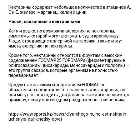
Нектарины содержат небольшое количество витаминов А,
С и Е, железо, марганец, калий и цинк.
Риски, связанные с нектаринами
Хотя и редко, но возможна аллергия на нектарины,
симптомы которой могут включать зуд и крапивницу.
Люди, страдающие аллергией на персики, также могут
иметь аллергию на нектарины.
Кроме того, нектарины относятся к фруктам с высоким
содержанием FODMAP.25 FOPDMAPs (ферментируемые
олигосахариды, дисахариды, моносахариды и полиолы) —
это группа сахаров, которые организм не полностью
переваривает.
Продукты с высоким содержанием FODMAP не
обязательно представляют опасность для здоровья, но
они могут не подходить для рациона каждого человека, к
примеру, если у вас синдром раздраженного кишечника.
https://www.sports.kz/news/dlya-chego-nujno-est-nektarin-
uchenyie-dali-chetkiy-otvet