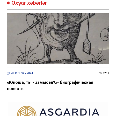
Oxşar xəbərlər
23:15 1 may 2024
1211
«Юноша, ты - замысел?»- биографическая
повесть