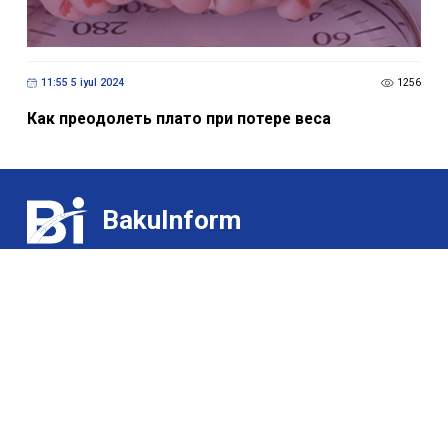
11:55 5 iyul 2024
1256
Как преодолеть плато при потере веса
BakuInform
Əlaqə:
Sərgilər
(+99455) 322-35-52
/
(+99450) 502-03-07
Qurmanlar üçün
E-poçt:
Haqqımızda
ldj@bakuinform.az
Təsisçi və Baş redaktor:
Лариса Джеваншир