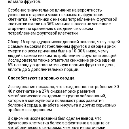
ел мало фруктов.
Особенно значительное влияние на вероятность
успешного старения может оказывать фруктовая
клетчатка. Участники с низким потреблением фруктовой
клетчатки имели на 36% меньше шансов на успешное
старение по сравнению с людьми с высоким
потреблением фруктовой клетчатки.
Обзор 16 предыдущих исследований показал, что у людей
с самым высоким потреблением фруктов и овощей риск
смерти по всем причинам был на 10-30% ниже, чем у
людей с самым низким потреблением фруктов и овощей.
Исследователи также отметили снижение риска еще на
6% на каждую дополнительную порцию фруктов в день,
вплоть до 5 дополнительных порций.
Способствуют здоровью сердца
Исследование показало, что ежедневное потребление 30-
40 г клетчатки на 27% снижает риск развития
метаболического синдрома — группа заболеваний,
которые в совокупности повышают риск развития
болезней сердца, диабета, инсульта и других серьезных
проблем со здоровьем.
В одном из исследований был сделан вывод, что
фруктовая клетчатка более эффективна в защите от
метаболического синдрома, чем другие источники