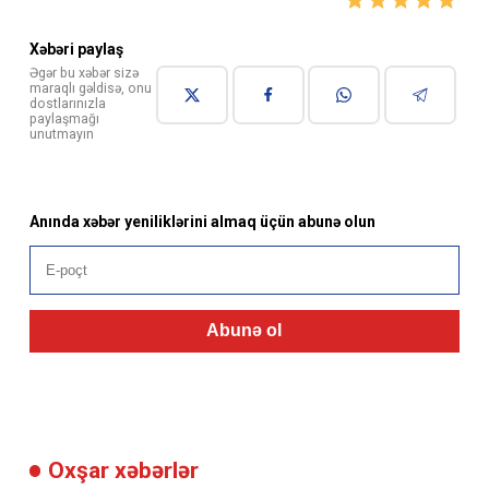
Xəbəri paylaş
Əgər bu xəbər sizə
maraqlı gəldisə, onu
dostlarınızla
paylaşmağı
unutmayın
Anında xəbər yeniliklərini almaq üçün abunə olun
Abunə ol
Oxşar xəbərlər