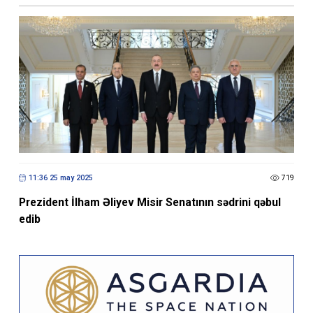
11:36 25 may 2025
719
Prezident İlham Əliyev Misir Senatının sədrini qəbul
edib