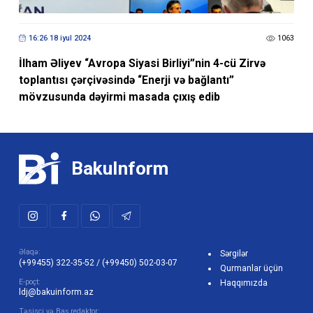
16:26 18 iyul 2024
1063
İlham Əliyev “Avropa Siyasi Birliyi”nin 4-cü Zirvə
toplantısı çərçivəsində “Enerji və bağlantı”
mövzusunda dəyirmi masada çıxış edib
BakuInform
Əlaqə:
Sərgilər
(+99455) 322-35-52
/
(+99450) 502-03-07
Qurmanlar üçün
E-poçt:
Haqqımızda
ldj@bakuinform.az
Təsisçi və Baş redaktor: