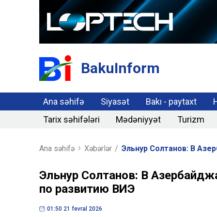
BakuInform
Ana səhifə
Siyasət
Bakı - paytaxt
Tarix səhifələri
Mədəniyyət
Turizm
Ana səhifə
Xəbərlər
/
Эльнур Солтанов: В Азе
Эльнур Солтанов: В Азербайдж
по развитию ВИЭ
01:50 21 fevral 2026