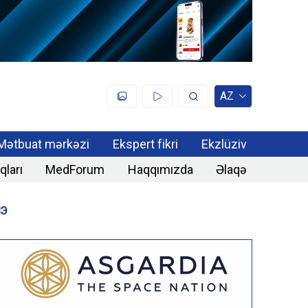
AZ
Mətbuat mərkəzi
Ekspert fikri
Ekzlüziv
qları
MedForum
Haqqımızda
Əlaqə
ИЭ