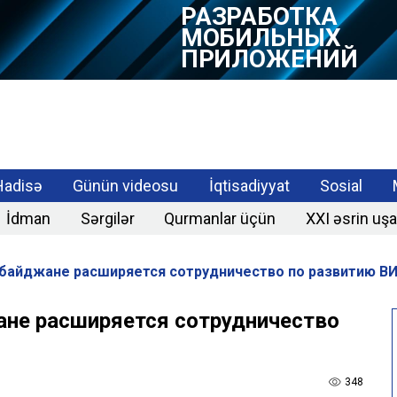
РАЗРАБОТКА
МОБИЛЬНЫХ
ПРИЛОЖЕНИЙ
Hadisə
Günün videosu
İqtisadiyyat
Sosial
İdman
Sərgilər
Qurmanlar üçün
XXI əsrin uşa
рбайджане расширяется сотрудничество по развитию В
ане расширяется сотрудничество
348