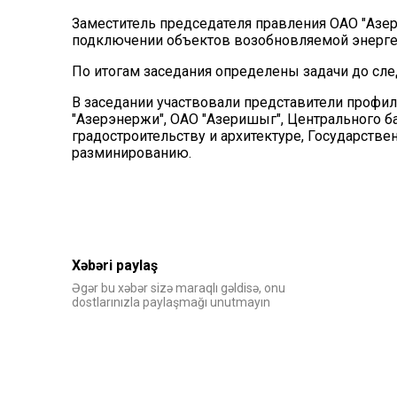
Заместитель председателя правления ОАО "Аз
подключении объектов возобновляемой энергет
По итогам заседания определены задачи до сл
В заседании участвовали представители профи
"Азерэнержи", ОАО "Азеришыг", Центрального ба
градостроительству и архитектуре, Государстве
разминированию.
Xəbəri paylaş
Əgər bu xəbər sizə maraqlı gəldisə, onu
dostlarınızla paylaşmağı unutmayın