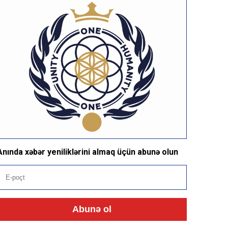
Anında xəbər yeniliklərini almaq üçün abunə olun
Abunə ol