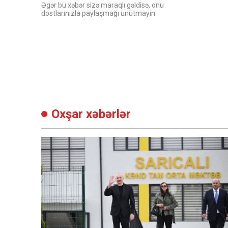
Əgər bu xəbər sizə maraqlı gəldisə, onu
dostlarınızla paylaşmağı unutmayın
Oxşar xəbərlər