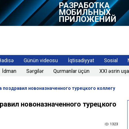
РАЗРАБОТКА
МОБИЛЬНЫХ
ПРИЛОЖЕНИЙ
Hadisə
Günün videosu
İqtisadiyyat
Sosial
İdman
Sərgilər
Qurmanlar üçün
XXI əsrin uşa
 поздравил новоназначенного турецкого коллегу
авил новоназначенного турецкого
1323