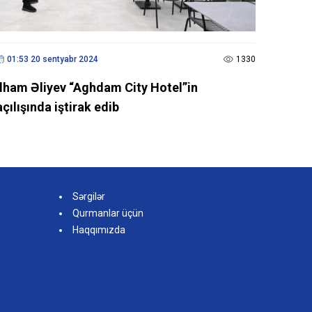
01:53 20 sentyabr 2024
1330
İlham Əliyev “Aghdam City Hotel”in
açılışında iştirak edib
Sərgilər
Qurmanlar üçün
Haqqımızda