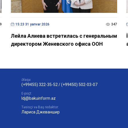
9
15:23 31 yanvar 2026
347
Лейла Алиева встретилась с генеральным
директором Женевского офиса ООН
Əlaqə:
(+99455) 322-35-52
/
(+99450) 502-03-07
E-poçt:
ldj@bakuinform.az
Təsisçi və Baş redaktor:
Лариса Джеваншир