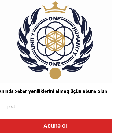
Anında xəbər yeniliklərini almaq üçün abunə olun
Abunə ol