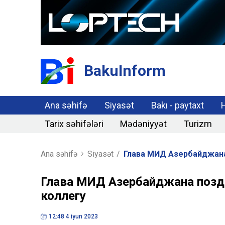
BakuInform
Ana səhifə
Siyasət
Bakı - paytaxt
Tarix səhifələri
Mədəniyyət
Turizm
Ana səhifə
Siyasət
/
Глава МИД Азербайджана
Глава МИД Азербайджана поздр
коллегу
12:48 4 iyun 2023