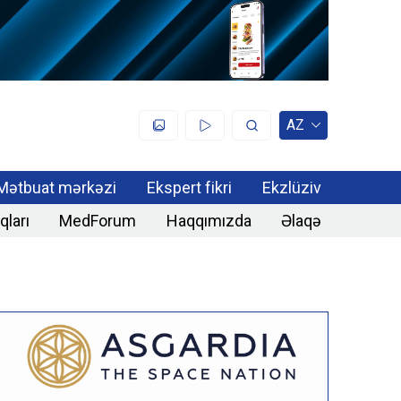
AZ
Mətbuat mərkəzi
Ekspert fikri
Ekzlüziv
qları
MedForum
Haqqımızda
Əlaqə