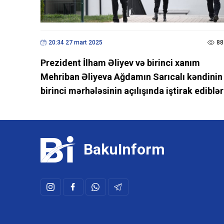
20:34 27 mart 2025
88
Prezident İlham Əliyev və birinci xanım
Mehriban Əliyeva Ağdamın Sarıcalı kəndinin
birinci mərhələsinin açılışında iştirak ediblər
BakuInform