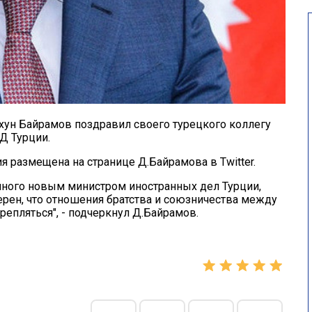
ун Байрамов поздравил своего турецкого коллегу
Д Турции.
я размещена на странице Д.Байрамова в Twitter.
нного новым министром иностранных дел Турции,
ерен, что отношения братства и союзничества между
епляться", - подчеркнул Д.Байрамов.