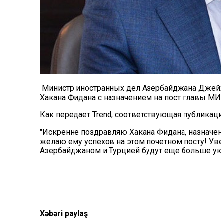
Министр иностранных дел Азербайджана Джейх
Хакана Фидана с назначением на пост главы МИ
Как передает Trend, соответствующая публикаци
"Искренне поздравляю Хакана Фидана, назначе
желаю ему успехов на этом почетном посту! Ув
Азербайджаном и Турцией будут еще больше укр
Xəbəri paylaş