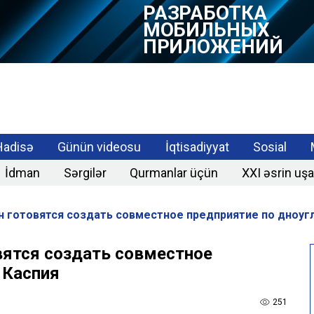
РАЗРАБОТКА
МОБИЛЬНЫХ
ПРИЛОЖЕНИЙ
Hadisə
Günün videosu
İqtisadiyyat
Sosial
İdman
Sərgilər
Qurmanlar üçün
XXI əsrin uşa
н готовятся создать совместное предприятие по дноуг
вятся создать совместное
 Каспия
251