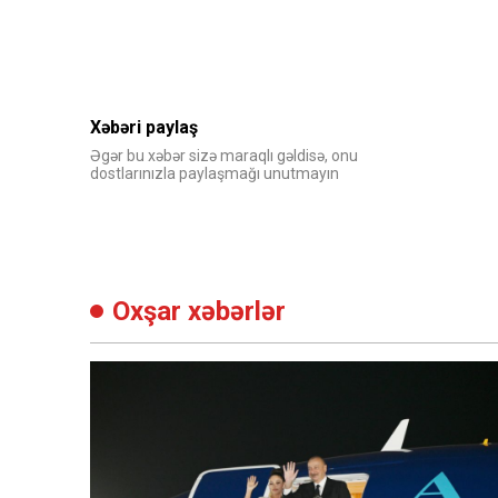
Xəbəri paylaş
Əgər bu xəbər sizə maraqlı gəldisə, onu
dostlarınızla paylaşmağı unutmayın
Oxşar xəbərlər