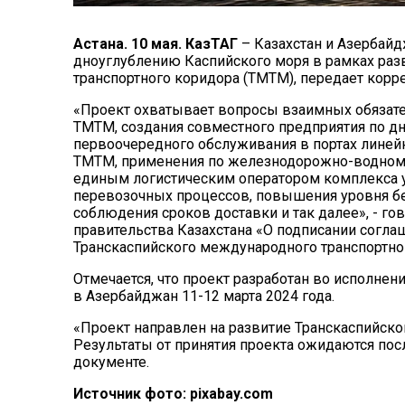
Астана
. 10 мая. КазТАГ
–
Казахстан и Азербайд
дноуглублению Каспийского моря в рамках раз
транспортного коридора (ТМТМ)
, передает корр
«
Проект охватывает вопросы взаимных обязате
ТМТМ, создания совместного предприятия по дн
первоочередного обслуживания в портах линейн
ТМТМ, применения по железнодорожно-водному
единым логистическим оператором комплекса у
перевозочных процессов, повышения уровня бе
соблюдения сроков доставки и так далее», - го
правительства Казахстана «О подписании согла
Транскаспийского международного транспортног
Отмечается, что проект разработан во исполнен
в Азербайджан 11-12 марта 2024 года.
«Проект направлен на развитие Транскаспийско
Результаты от принятия проекта ожидаются посл
документе.
Источник фото: pixabay.com