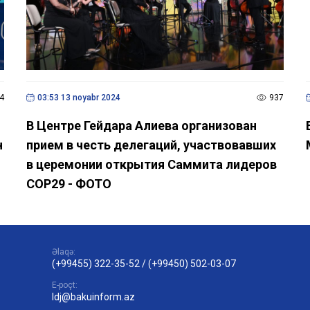
4
03:53 13 noyabr 2024
937
В Центре Гейдара Алиева организован
н
прием в честь делегаций, участвовавших
в церемонии открытия Саммита лидеров
COP29 - ФОТО
Əlaqə:
(+99455) 322-35-52
/
(+99450) 502-03-07
E-poçt:
ldj@bakuinform.az