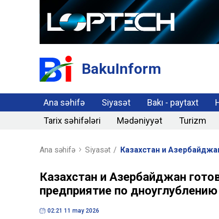
BakuInform
Ana səhifə
Siyasət
Bakı - paytaxt
Tarix səhifələri
Mədəniyyət
Turizm
Ana səhifə
Siyasət
/
Казахстан и Азербайджа
Казахстан и Азербайджан гото
предприятие по дноуглублению
02:21 11 may 2026