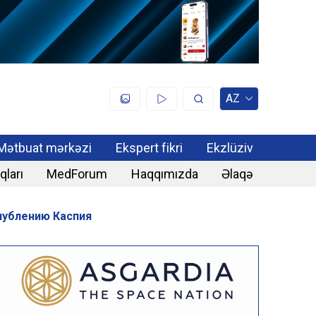
AZ
Mətbuat mərkəzi
Ekspert fikri
Ekzlüziv
qları
MedForum
Haqqımızda
Əlaqə
лублению Каспия