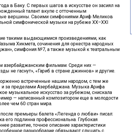
ода в Баку. С первых шагов в искусстве он засиял на
врожденный талант вкупе с отточенным
емые вершины. Своими симфониями Ариф Меликов
альной симфонической музыки на рубеже XX–XXI
тие такими выдающимися произведениями, как
Назыма Хикмета, сочинения для оркестра народных
джан», симфония №7, а также музыкой к театральным
м азербайджанским фильмам. Среди них —
ды не гаснут», «Гариб в стране джиннов» и другие.
орженно встреченные нашим народом, с тем же
и за пределами Азербайджана. Музыка Арифа
кое музыкальное искусство за рубежом, снискала
пример — написанный композитором еще в молодости
лее чем 60 стран мира.
осле премьеры балета «Легенда о любви» писал:
а его подлинна профессиональна. Глубокая
нее развитие, точное описание характеристики
е особенное разнообразие обязывают слушать с