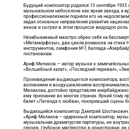
Будущий композитор родился 13 сентября 1933 г
музыкальном небосклоне как яркая звезда, а 
профессионализмом подняли его на недосяга
задал основные направления развития национ
веков и сыграл в этом процессе ведущую роль.
Незабываемый маэстро обрек себя на бессмер
«Метаморфозы», два цикла романсов на стихи 
инструментов, симфония №7, баллада «Азербай
постановкам.
Ариф Меликов — автор музыки к замечательны
«Волшебный халат», «Последний перевал», «Звез
Произведения выдающегося композитора, вост
волнением и воодушевлением воспринимались 
Меликова, достойно представляя азербайджанс
ему признание во многих странах. Яркий тому 
балет «Легенда о любви», покоривший сцены бо
Выдающийся композитор Дмитрий Шостакович п
«Ариф Меликов – одаренный композитор, музык
музыкальная драматургия партитуры, ее внутрен
героев, глубокое мастерство в оркестровке, е