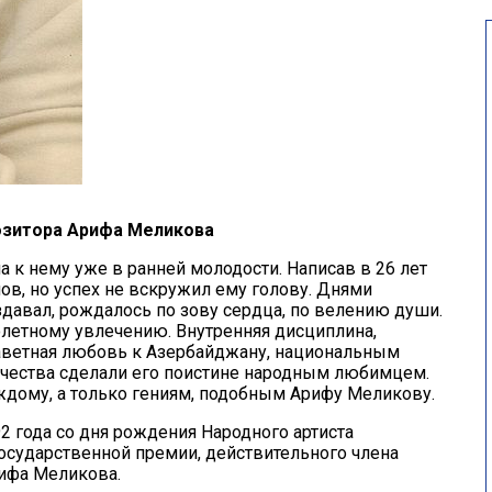
зитора Арифа Меликова
 к нему уже в ранней молодости. Написав в 26 лет
ов, но успех не вскружил ему голову. Днями
оздавал, рождалось по зову сердца, по велению души.
олетному увлечению. Внутренняя дисциплина,
аветная любовь к Азербайджану, национальным
ачества сделали его поистине народным любимцем.
ждому, а только гениям, подобным Арифу Меликову.
2 года со дня рождения Народного артиста
осударственной премии, действительного члена
ифа Меликова.