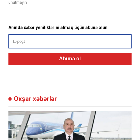
unutmayın
Anında xəbər yeniliklərini almaq üçün abunə olun
Abunə ol
Oxşar xəbərlər