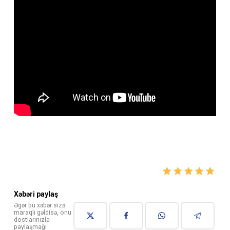
Xəbəri paylaş
Əgər bu xəbər sizə
maraqlı gəldisə, onu
dostlarınızla
paylaşmağı