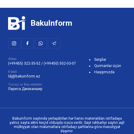
BakuInform
Əlaqə:
Sərgilər
(+99455) 322-35-52
/
(+99450) 502-03-07
Qurmanlar üçün
E-poçt:
Haqqımızda
ldj@bakuinform.az
Təsisçi və Baş redaktor:
Лариса Джеваншир
Bakuinform saytında yerləşdirilən hər hansı materialdan istifadəyə
yalnız sayta aktiv keçid olduqda icazə verilir. Sayt rəhbərliyi saytın əqli
mülkiyyəti olan məlumatlara istifadəçi şərhlərinə görə məsuliyyət
daşımır.