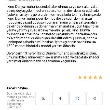
İkinci Dünya müharibəsində həlak olmuş və ya sonralar vəfat
etmiş döyüşçülərin dul arvadları, həmin dövrdə arxa cəbhədə
fədakar əməyinə görə orden və medallarla təltif edilmiş şəxslər,
İkinci Dünya müharibəsi illərində döyüş cəbhələrinin arxa
hüdudları, yaxud döyüşən donanmaların əməliyyat zonaları
daxilində ordunun və donanmanın mənafeyi üçün tapşırıqları
yerinə yetirmiş xüsusi birləşmələrin işçiləri, İkinci Dünya
müharibəsi dövründə Leninqrad şəhərinin müdafiəsinə görə
müvafiq medal və döş nişanı ilə təltif edilmiş şəxslər, habelə
Leninqrad şəhərinin mühasirəsi iştirakçılarının hər birinə isə
1500 manat birdəfəlik maddi yardım ödənilib.
Sərəncam 13 nəfəri İkinci Dünya müharibəsi iştirakçısı olan,
ümumilikdə 2 minə yaxın şəxsi əhatə edib və birdəfəlik maddi
yardımlar onların bank hesablarına köçürülüb.
Xəbəri paylaş
Əgər bu xəbər sizə
maraqlı gəldisə, onu
dostlarınızla
paylaşmağı
unutmayın