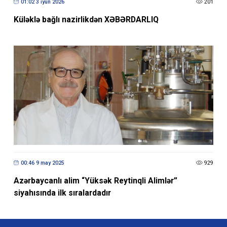
01:02 3 iyun 2026
201
Küləklə bağlı nazirlikdən XƏBƏRDARLIQ
00:46 9 may 2025
929
Azərbaycanlı alim “Yüksək Reytinqli Alimlər”
siyahısında ilk sıralardadır