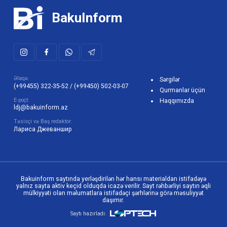
BakuInform
Əlaqə:
Sərgilər
(+99455) 322-35-52
/
(+99450) 502-03-07
Qurmanlar üçün
E-poçt:
Haqqımızda
ldj@bakuinform.az
Təsisçi və Baş redaktor:
Лариса Джеваншир
Bakuinform saytında yerləşdirilən hər hansı materialdan istifadəyə
yalnız sayta aktiv keçid olduqda icazə verilir. Sayt rəhbərliyi saytın əqli
mülkiyyəti olan məlumatlara istifadəçi şərhlərinə görə məsuliyyət
daşımır.
Saytı hazırladı: