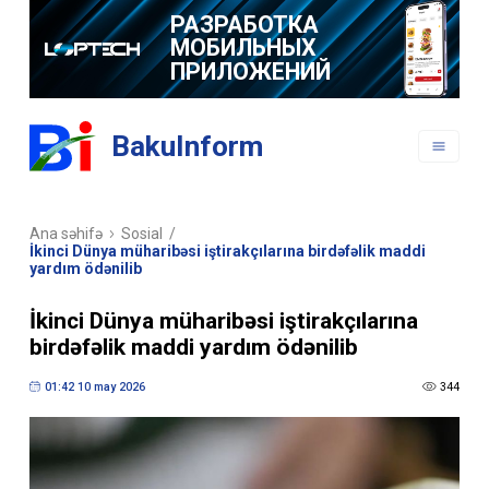
РАЗРАБОТКА
МОБИЛЬНЫХ
ПРИЛОЖЕНИЙ
BakuInform
Ana səhifə
Sosial
/
İkinci Dünya müharibəsi iştirakçılarına birdəfəlik maddi
yardım ödənilib
İkinci Dünya müharibəsi iştirakçılarına
birdəfəlik maddi yardım ödənilib
01:42 10 may 2026
344