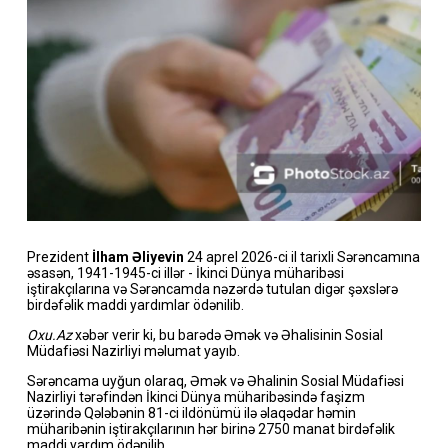
Prezident
İlham Əliyevin
24 aprel 2026-ci il tarixli Sərəncamına
əsasən, 1941-1945-ci illər - İkinci Dünya müharibəsi
iştirakçılarına və Sərəncamda nəzərdə tutulan digər şəxslərə
birdəfəlik maddi yardımlar ödənilib.
Oxu.Az
xəbər verir ki, bu barədə Əmək və Əhalisinin Sosial
Müdafiəsi Nazirliyi məlumat yayıb.
Sərəncama uyğun olaraq, Əmək və Əhalinin Sosial Müdafiəsi
Nazirliyi tərəfindən İkinci Dünya müharibəsində faşizm
üzərində Qələbənin 81-ci ildönümü ilə əlaqədar həmin
müharibənin iştirakçılarının hər birinə 2750 manat birdəfəlik
maddi yardım ödənilib.