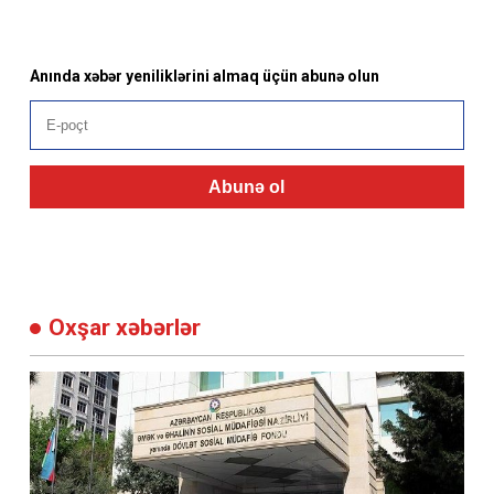
Anında xəbər yeniliklərini almaq üçün abunə olun
Abunə ol
Oxşar xəbərlər