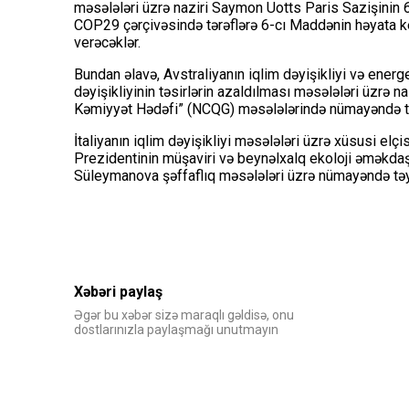
məsələləri üzrə naziri Saymon Uotts Paris Sazişinin 
COP29 çərçivəsində tərəflərə 6-cı Maddənin həyata 
verəcəklər.
Bundan əlavə, Avstraliyanın iqlim dəyişikliyi və energ
dəyişikliyinin təsirlərin azaldılması məsələləri üzrə 
Kəmiyyət Hədəfi” (NCQG) məsələlərində nümayəndə təy
İtaliyanın iqlim dəyişikliyi məsələləri üzrə xüsusi el
Prezidentinin müşaviri və beynəlxalq ekoloji əməkda
Süleymanova şəffaflıq məsələləri üzrə nümayəndə təyi
Xəbəri paylaş
Əgər bu xəbər sizə maraqlı gəldisə, onu
dostlarınızla paylaşmağı unutmayın