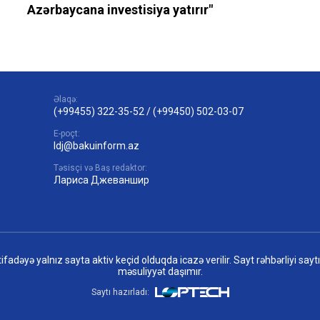
Azərbaycana investisiya yatırır"
Əlaqə:
(+99455) 322-35-52
/
(+99450) 502-03-07
E-poçt:
ldj@bakuinform.az
Təsisçi və Baş redaktor:
Лариса Джеваншир
adəyə yalnız sayta aktiv keçid olduqda icazə verilir. Sayt rəhbərliyi sayt
məsuliyyət daşımır.
Saytı hazırladı: