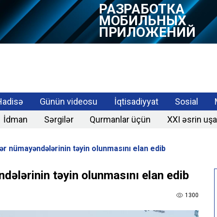
РАЗРАБОТКА
МОБИЛЬНЫХ
ПРИЛОЖЕНИЙ
Hadisə
Günün videosu
İqtisadiyyat
Sosial
İdman
Sərgilər
Qurmanlar üçün
XXI əsrin uşa
lər nümayəndələrinin təyin olunmasını elan edib
ndələrinin təyin olunmasını elan edib
1300