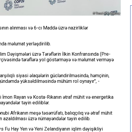
ının alınması və 6-cı Maddə üzrə nazirliklər
da məlumat yerləşdirilib.
qlim Dəyişmələri üzrə Tərəflərin İlkin Konfransında (Pre-
rçivəsində tərəflərə yol göstərməyə və məlumat verməyə
şılıqlı siyasi əlaqələrin gücləndirilməsində, həmçinin,
i gündəmdə yüksəldilməsində mühüm rol oynayır", -
ziri İmon Rayan və Kosta-Rikanın ətraf mühit və energetika
yəndələr təyin ediliblər.
ubi Afrikanın meşə təsərrüfatı, balıqçılıq və ətraf mühit
nin azaldılması üzrə nümayəndələr təyin edilib.
ys Fu Hay Yen və Yeni Zelandiyanın iqlim dəyişikliyi