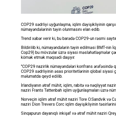
COP29 sədrliyi uyğunlaşma, iqlim dəyişikliyinin qarşıs
nümayəndələrinin təyin olunmasını elan edib.
Trend xəbər verir ki, bu barədə COP29-un rəsmi saytın
Bildirilib ki, nümayəndələrin təyin edilməsi BMT-nin İ
Cop29) bu mövzular üzrə siyasi məsləhətləşmələr çə
kömək etmək məqsədi daşıyır.
"COP29 nazirlik nümayəndələri konfrans ərəfəsində qar
COP29 sədrliyinin əsas prioritetlərinin qlobal siyas
məlumatda qeyd edilib.
İrlandiyanın ətraf mühit, iqlim, rabitə və nəqliyyat na
naziri Frants Tattenbah iqlim uyğunlaşmaları üzrə nüma
Norveçin iqlim ətraf mühit naziri Tore O.Sandvik və Cən
naziri Dion Trevers Corc iqlim dəyişikliyinin təsirləri
Sinqapurun dayanıqlı inkişaf və ətraf mühit naziri Qre