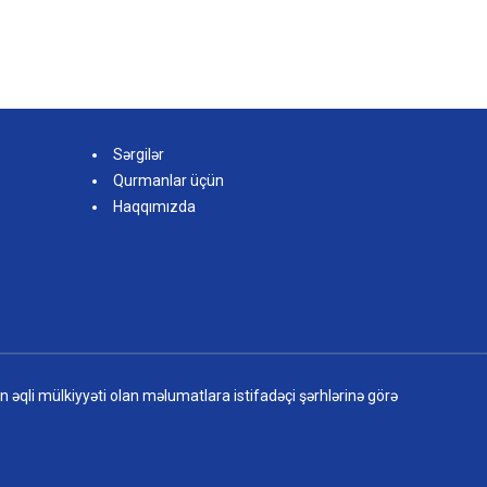
Sərgilər
Qurmanlar üçün
Haqqımızda
ın əqli mülkiyyəti olan məlumatlara istifadəçi şərhlərinə görə