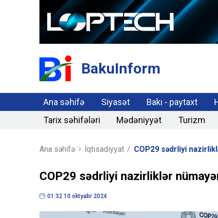
BakuInform
Ana səhifə
Siyasət
Bakı - paytaxt
Tarix səhifələri
Mədəniyyət
Turizm
Ana səhifə
İqtisadiyyat
/
COP29 sədrliyi nazirlik
COP29 sədrliyi nazirliklər nümayə
01:32 10 oktyabr 2024