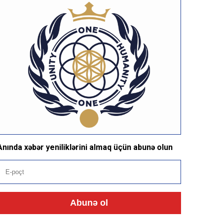
Anında xəbər yeniliklərini almaq üçün abunə olun
Abunə ol