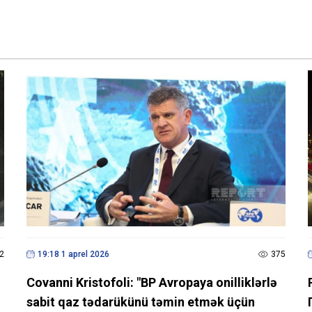
2
19:18 1 aprel 2026
375
Covanni Kristofoli: "BP Avropaya onilliklərlə
sabit qaz tədarükünü təmin etmək üçün