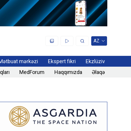
AZ
Mətbuat mərkəzi
Ekspert fikri
Ekzlüziv
qları
MedForum
Haqqımızda
Əlaqə