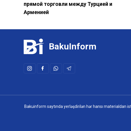
прямой торговли между Турцией и
Арменией
BakuInform
Bakuinform saytında yerləşdirilən hər hansı materialdan istif