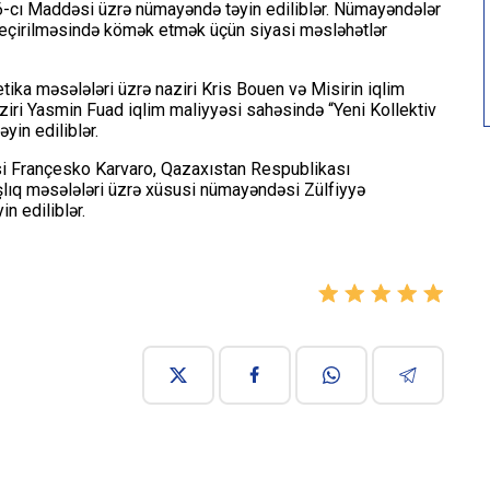
6-cı Maddəsi üzrə nümayəndə təyin ediliblər. Nümayəndələr
keçirilməsində kömək etmək üçün siyasi məsləhətlər
etika məsələləri üzrə naziri Kris Bouen və Misirin iqlim
naziri Yasmin Fuad iqlim maliyyəsi sahəsində “Yeni Kollektiv
in ediliblər.
çisi Françesko Karvaro, Qazaxıstan Respublikası
şlıq məsələləri üzrə xüsusi nümayəndəsi Zülfiyyə
n ediliblər.