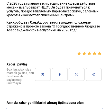
С 2026 года планируется расширение сферы действия
механизма "Возврат НДС". Он будет применяться к
услугам, предоставляемым парикмахерскими, салонами
красоты и косметологическими центрами.
Как сообщает
Oxu.Az
, соответствующее положение
отражено в проекте закона "О государственном бюджете
Азербайджанской Республики на 2026 год".
Xəbəri paylaş
Əgər bu xəbər sizə
maraqlı gəldisə, onu
dostlarınızla
paylaşmağı
unutmayın
Anında xəbər yeniliklərini almaq üçün abunə olun