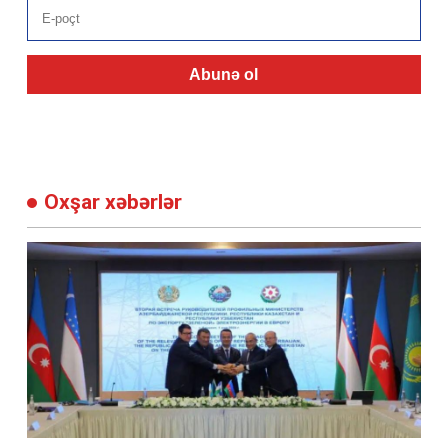
Abunə ol
Oxşar xəbərlər