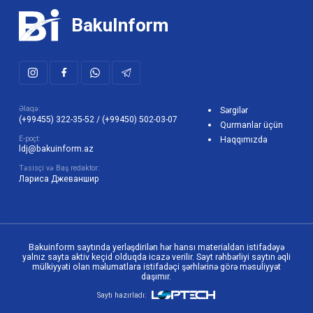
BakuInform
Əlaqə:
Sərgilər
(+99455) 322-35-52
/
(+99450) 502-03-07
Qurmanlar üçün
E-poçt:
Haqqımızda
ldj@bakuinform.az
Təsisçi və Baş redaktor:
Лариса Джеваншир
Bakuinform saytında yerləşdirilən hər hansı materialdan istifadəyə
yalnız sayta aktiv keçid olduqda icazə verilir. Sayt rəhbərliyi saytın əqli
mülkiyyəti olan məlumatlara istifadəçi şərhlərinə görə məsuliyyət
daşımır.
Saytı hazırladı: