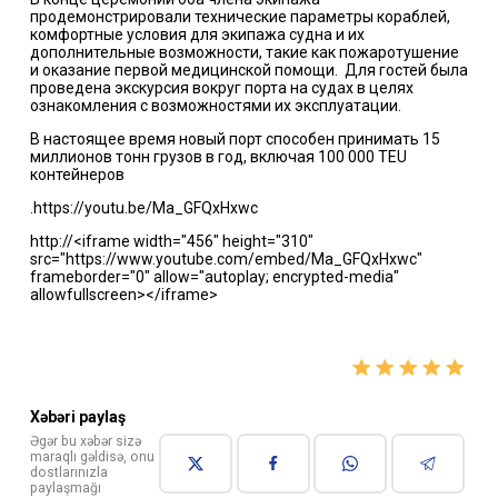
продемонстрировали технические параметры кораблей,
комфортные условия для экипажа судна и их
дополнительные возможности, такие как пожаротушение
и оказание первой медицинской помощи. Для гостей была
проведена экскурсия вокруг порта на судах в целях
ознакомления с возможностями их эксплуатации.
В настоящее время новый порт способен принимать 15
миллионов тонн грузов в год, включая 100 000 TEU
контейнеров
.
https://youtu.be/Ma_GFQxHxwc
http://<iframe width="456" height="310"
src="https://www.youtube.com/embed/Ma_GFQxHxwc"
frameborder="0" allow="autoplay; encrypted-media"
allowfullscreen></iframe>
Xəbəri paylaş
Əgər bu xəbər sizə
maraqlı gəldisə, onu
dostlarınızla
paylaşmağı