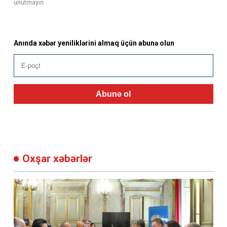
unutmayın
Anında xəbər yeniliklərini almaq üçün abunə olun
Abunə ol
Oxşar xəbərlər