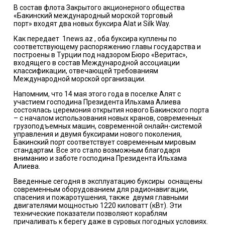
В состав флота Закрытого акционерного общества
«Бакинский международный морской торговый
порт» входят два новых буксира Alat и Silk Way.
Как передает 1news.az , oба буксира куплены по
соответствующему распоряжению главы государства и
построены в Турции под надзором Бюро «Веритас»,
входящего в состав Международной ассоциации
классификации, отвечающей требованиям
Международной морской организации.
Напомним, что 14 мая этого года в поселке Алят с
участием господина Президента Ильхама Алиева
состоялась церемония открытия нового Бакинского порта
– с началом использования новых кранов, современных
грузоподъемных машин, современной онлайн-системой
управления и двумя буксирами нового поколения,
Бакинский порт соответствует современным мировым
стандартам. Все это стало возможным благодаря
вниманию и заботе господина Президента Ильхама
Алиева.
Введенные сегодня в эксплуатацию буксиры оснащены
современным оборудованием для радионавигации,
спасения и пожаротушения, также двумя главными
двигателями мощностью 1220 киловатт (кВт). Эти
технические показатели позволяют кораблям
причаливать к берегу даже в суровых погодных условиях.