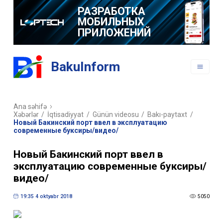
РАЗРАБОТКА
МОБИЛЬНЫХ
ПРИЛОЖЕНИЙ
BakuInform
Ana səhifə
Xəbərlər
/
İqtisadiyyat
/
Günün videosu
/
Bakı-paytaxt
/
Новый Бакинский порт ввел в эксплуатацию
современные буксиры/видео/
Новый Бакинский порт ввел в
эксплуатацию современные буксиры/
видео/
19:35 4 oktyabr 2018
5050