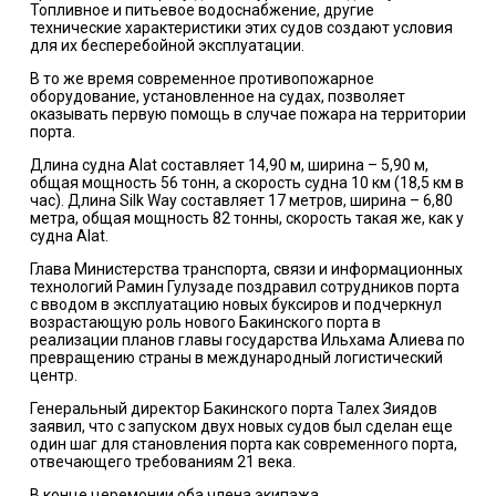
Топливное и питьевое водоснабжение, другие
технические характеристики этих судов создают условия
для их бесперебойной эксплуатации.
В то же время современное противопожарное
оборудование, установленное на судах, позволяет
оказывать первую помощь в случае пожара на территории
порта.
Длина судна Alat составляет 14,90 м, ширина – 5,90 м,
общая мощность 56 тонн, а скорость судна 10 км (18,5 км в
час). Длина Silk Way составляет 17 метров, ширина – 6,80
метра, общая мощность 82 тонны, скорость такая же, как у
судна Alat.
Глава Министерства транспорта, связи и информационных
технологий Рамин Гулузаде поздравил сотрудников порта
с вводом в эксплуатацию новых буксиров и подчеркнул
возрастающую роль нового Бакинского порта в
реализации планов главы государства Ильхама Алиева по
превращению страны в международный логистический
центр.
Генеральный директор Бакинского порта Талех Зиядов
заявил, что с запуском двух новых судов был сделан еще
один шаг для становления порта как современного порта,
отвечающего требованиям 21 века.
В конце церемонии оба члена экипажа