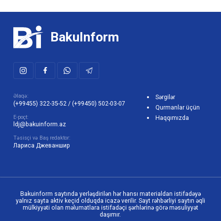
BakuInform
Əlaqə:
Sərgilər
(+99455) 322-35-52
/
(+99450) 502-03-07
Qurmanlar üçün
E-poçt:
Haqqımızda
ldj@bakuinform.az
Təsisçi və Baş redaktor:
Лариса Джеваншир
Bakuinform saytında yerləşdirilən hər hansı materialdan istifadəyə
yalnız sayta aktiv keçid olduqda icazə verilir. Sayt rəhbərliyi saytın əqli
mülkiyyəti olan məlumatlara istifadəçi şərhlərinə görə məsuliyyət
daşımır.