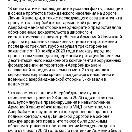
"В связи с этим в наблюдении не указаны факты, лежащие
в основе протестов гражданского населения на дороге
Лачин-Ханкенди, а также последующего создания пункта
пропуска на азербайджано-армянской границе.
Азербайджанская сторона неоднократно предоставляла
обоснованные доказательства широкого и
систематического злоупотребления Арменией Лачинской
дорогой в различных незаконных целях на протяжении
последних трех лет, грубо нарушая трёхстороннее
заявление от 10 ноября 2020 года и международное
право, в том числе для содержания и ротации более чем
десятитысячного незаконного контингента вооруженных
формирований на территории Азербайджана и
незаконной передачи наземных мин. Это привело к
серьезным жертвам среди гражданского населения и
военных с азербайджанской стороны", - сказали в
ведомстве.
Что касается создания Азербайджаном пункта
пересечения границы 23 апреля 2023 года в ответ на
вышеупомянутые правонарушения и невыполнение
Арменией своих обязательств, в МИД отметили, что
Азербайджан осуществил свое суверенное право на
полный контроль над Лачинской дорогой на основе
международного права, что также было должным
образом отражено в постановлении Международного
суда от 6 июля 2023 года, когда претензии Армении были