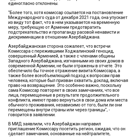
единогласно отклонены.
"Более того, хотя комиссар ссылается на постановление
Международного суда от декабря 2021 года, она упускает
из виду тот факт, что в нем указывается на временную
меру, требующую от Армении предотвратить
подстрекательство и пропаганду расовой ненависти и
дискриминации в отношении Азербайджана.
Азербайджанская сторона сожалеет, что встречи
Комиссара с пережившими Ходжалинский геноцид,
совершенный Арменией, а также с членами общины
Западного Азербайджана, изгнанными из своих домов в
современной Армении, не были отражены в отчете. Это
обеспечило бы точное отражение визита Комиссара, а
также более всеобъемлющий подход к вопросам прав
человека, которые был призван охватить доклад, включая
право на возвращение. Это особенно важно, поскольку
сама Комиссар повторяет в своих замечаниях, что все
лица, перемещенные в результате продолжительного
конфликта, имеют право вернуться в свои дома или места
обычного проживания, независимо от того, были ли они
перемещены внутри страны или через границы", -
говорится в заявлении.
В МИД заявлили, что Азербайджан направил
приглашение Комиссару посетить регион, ожидая, что он
сделает замечания, основанные на нейтралитете,