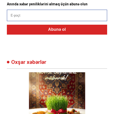
Anında xəbər yeniliklərini almaq üçün abunə olun
Abunə ol
Oxşar xəbərlər