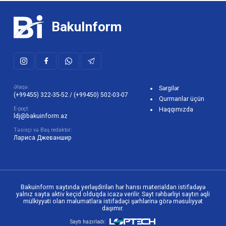
BakuInform
Əlaqə:
Sərgilər
(+99455) 322-35-52
/
(+99450) 502-03-07
Qurmanlar üçün
E-poçt:
Haqqımızda
ldj@bakuinform.az
Təsisçi və Baş redaktor:
Лариса Джеваншир
Bakuinform saytında yerləşdirilən hər hansı materialdan istifadəyə
yalnız sayta aktiv keçid olduqda icazə verilir. Sayt rəhbərliyi saytın əqli
mülkiyyəti olan məlumatlara istifadəçi şərhlərinə görə məsuliyyət
daşımır.
Saytı hazırladı: