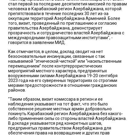
стал первой за последние десятилетия миссией по правам
человека в Карабахский регион Азербайджана, которой
препятствовали в течение последних 30 лет из-за
оккупации территорий Азербайджана Арменией. Более
того, визит, проведенный по приглашению и согласию
правительства Азербайджана, демонстрирует
прозрачность и сотрудничество властей Азербайджана с
международными правозащитными институтами", -
говорится в заявлении МИД.
Как отмечается, в целом, доклад сводит на нет
безосновательные инсинуации, связанные с так
называемой “этнической чисткой” или “насильственным
перемещением” после контртеррористических
мероприятий местного характера, предпринятых
вооруженными силами Азербайджана 19-20 сентября
2023 года на его суверенных территориях со строгими
мерами предосторожности в отношении гражданских
районов.
"Таким образом, визит комиссара в регион и ее
наблюдения указывают на тот факт, что это было
собственное решение местных армян добровольно
покинуть Карабахский регион Азербайджана без какого-
либо применения силы со стороны властей Азербайджана.
В докладе указывается ряд конкретных шагов,
предпринятых правительством Азербайджана для
обеспечения права на возвращение и других прав