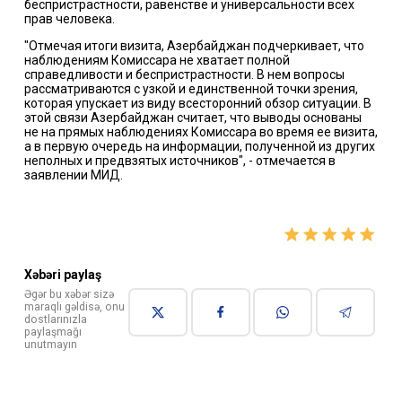
беспристрастности, равенстве и универсальности всех
прав человека.
"Отмечая итоги визита, Азербайджан подчеркивает, что
наблюдениям Комиссара не хватает полной
справедливости и беспристрастности. В нем вопросы
рассматриваются с узкой и единственной точки зрения,
которая упускает из виду всесторонний обзор ситуации. В
этой связи Азербайджан считает, что выводы основаны
не на прямых наблюдениях Комиссара во время ее визита,
а в первую очередь на информации, полученной из других
неполных и предвзятых источников", - отмечается в
заявлении МИД.
Xəbəri paylaş
Əgər bu xəbər sizə
maraqlı gəldisə, onu
dostlarınızla
paylaşmağı
unutmayın