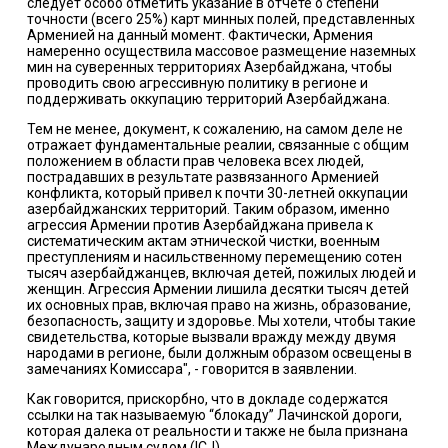
следует особо отметить указание в отчете о степени
точности (всего 25%) карт минных полей, представленных
Арменией на данный момент. Фактически, Армения
намеренно осуществила массовое размещение наземных
мин на суверенных территориях Азербайджана, чтобы
проводить свою агрессивную политику в регионе и
поддерживать оккупацию территорий Азербайджана.
Тем не менее, документ, к сожалению, на самом деле не
отражает фундаментальные реалии, связанные с общим
положением в области прав человека всех людей,
пострадавших в результате развязанного Арменией
конфликта, который привел к почти 30-летней оккупации
азербайджанских территорий. Таким образом, именно
агрессия Армении против Азербайджана привела к
систематическим актам этнической чистки, военным
преступлениям и насильственному перемещению сотен
тысяч азербайджанцев, включая детей, пожилых людей и
женщин. Агрессия Армении лишила десятки тысяч детей
их основных прав, включая право на жизнь, образование,
безопасность, защиту и здоровье. Мы хотели, чтобы такие
свидетельства, которые вызвали вражду между двумя
народами в регионе, были должным образом освещены в
замечаниях Комиссара", - говорится в заявлении.
Как говорится, прискорбно, что в докладе содержатся
ссылки на так называемую “блокаду” Лачинской дороги,
которая далека от реальности и также не была признана
Международным судом (ICJ).