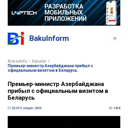
РАЗРАБОТКА
МОБИЛЬНЫХ
ПРИЛОЖЕНИЙ
BakuInform
Ana səhifə
Xəbərlər
/
Премьер-министр Азербайджана прибыл с
официальным визитом в Беларусь
Премьер-министр Азербайджана
прибыл с официальным визитом в
Беларусь
02:30 3 oktyabr 2024
1424