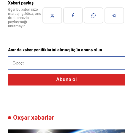
Xəbəri paylaş
Əgər bu xəbər sizə
maraqlı gəldisə, onu
dostlarınızla
paylaşmağı
unutmayın
Anında xəbər yeniliklərini almaq üçün abunə olun
Abunə ol
Oxşar xəbərlər