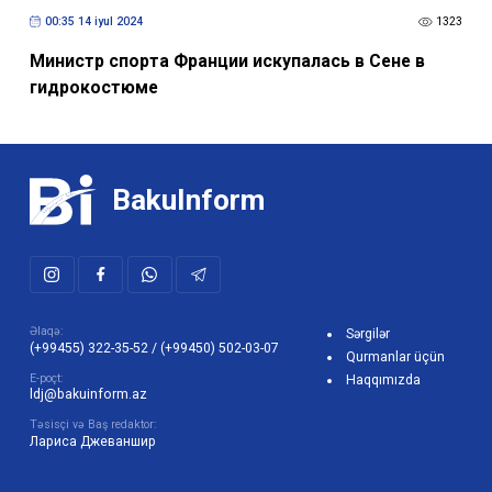
00:35 14 iyul 2024
1323
Министр спорта Франции искупалась в Сене в
гидрокостюме
BakuInform
Əlaqə:
Sərgilər
(+99455) 322-35-52
/
(+99450) 502-03-07
Qurmanlar üçün
E-poçt:
Haqqımızda
ldj@bakuinform.az
Təsisçi və Baş redaktor:
Лариса Джеваншир