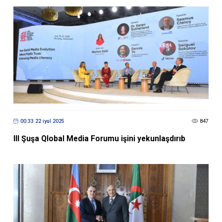
00:33 22 iyul 2025
847
III Şuşa Qlobal Media Forumu işini yekunlaşdırıb