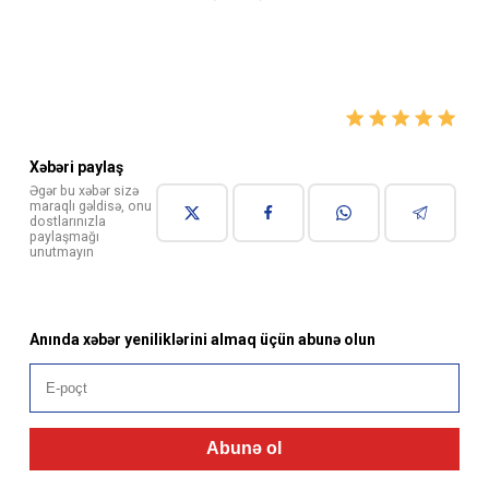
Xəbəri paylaş
Əgər bu xəbər sizə
maraqlı gəldisə, onu
dostlarınızla
paylaşmağı
unutmayın
Anında xəbər yeniliklərini almaq üçün abunə olun
Abunə ol