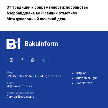
От традиций к современности: посольство
Азербайджана во Франции отметило
Международный женский день
BakuInform
Əlaqə:
Sərgilər
(+99455) 322-35-52
/
(+99450) 502-03-07
Qurmanlar üçün
E-poçt:
Haqqımızda
ldj@bakuinform.az
Təsisçi və Baş redaktor:
Лариса Джеваншир