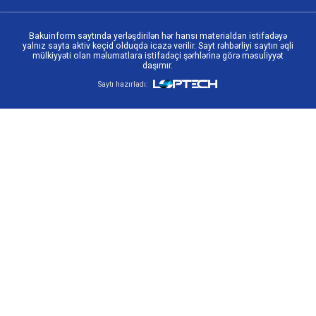
Bakuinform saytında yerləşdirilən hər hansı materialdan istifadəyə
yalnız sayta aktiv keçid olduqda icazə verilir. Sayt rəhbərliyi saytın əqli
mülkiyyəti olan məlumatlara istifadəçi şərhlərinə görə məsuliyyət
daşımır.
Saytı hazırladı: