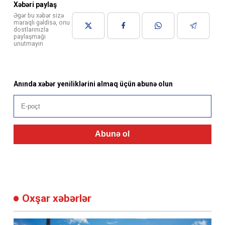
Xəbəri paylaş
Əgər bu xəbər sizə
maraqlı gəldisə, onu
dostlarınızla
paylaşmağı
unutmayın
Anında xəbər yeniliklərini almaq üçün abunə olun
Abunə ol
Oxşar xəbərlər