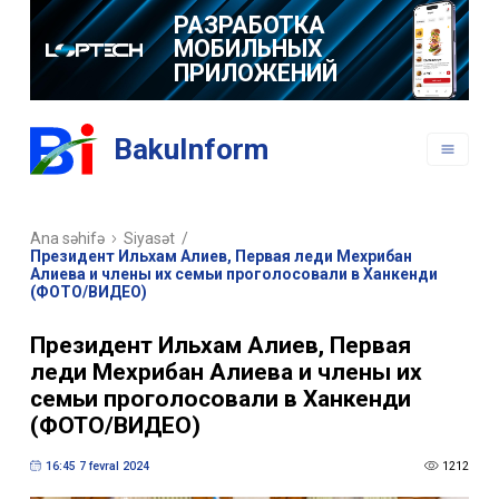
РАЗРАБОТКА
МОБИЛЬНЫХ
ПРИЛОЖЕНИЙ
BakuInform
Ana səhifə
Siyasət
/
Президент Ильхам Алиев, Первая леди Мехрибан
Алиева и члены их семьи проголосовали в Ханкенди
(ФОТО/ВИДЕО)
Президент Ильхам Алиев, Первая
леди Мехрибан Алиева и члены их
семьи проголосовали в Ханкенди
(ФОТО/ВИДЕО)
16:45 7 fevral 2024
1212