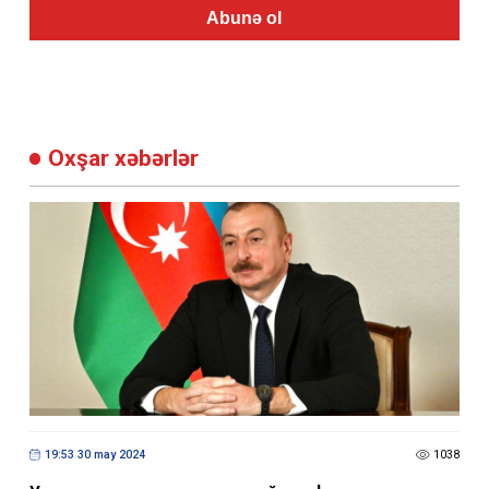
Abunə ol
Oxşar xəbərlər
19:53 30 may 2024
1038