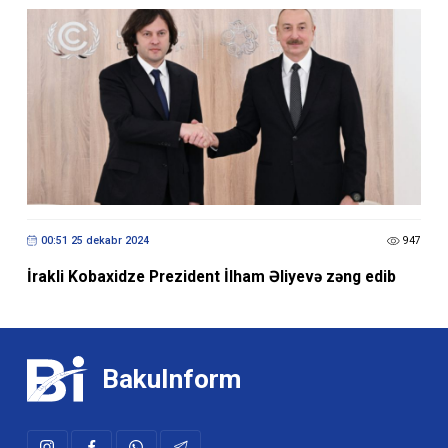
00:51 25 dekabr 2024
947
İrakli Kobaxidze Prezident İlham Əliyevə zəng edib
BakuInform