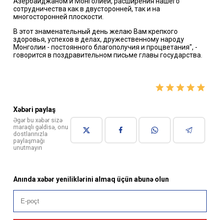
Азербайджаном и Монголией, расширения нашего
сотрудничества как в двусторонней, так и на
многосторонней плоскости.
В этот знаменательный день желаю Вам крепкого
здоровья, успехов в делах, дружественному народу
Монголии - постоянного благополучия и процветания", -
говорится в поздравительном письме главы государства.
Xəbəri paylaş
Əgər bu xəbər sizə
maraqlı gəldisə, onu
dostlarınızla
paylaşmağı
unutmayın
Anında xəbər yeniliklərini almaq üçün abunə olun