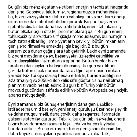
Bu gün biz məhz əlçatan və etibarlı enerjinin təchizatı haqqında
danışırıq. Geosiyasi təlatümlər, regionumuzda müharibələr –
bu, bizim vəziyyətimizi daha da çətinləşdirir və biz daim enerji
sistemimizdə qlobal çətinlikləri görürük. Bu gün baş verən
qlobal hadisələr bir daha bizə xatırlatdı ki, enerji təhlükəsizliyi
bütün ölkələr üçün strateji prioritet olaraq qalır. Bu gün enerji
təhlükəsizliyi sərvətlərə sırf çıxışla məhdudlaşmır, bu, həmçinin
təchizatın etibarlılığı, əməliyyatların çevikliyi, bütün imkanların
genişləndirilməsi və əməkdaşlıqla bağlıdır. Biz bu gün
qarşımızda duran çağırışlara tab gətiririk. Lakin eyni zamanda,
biz yeni meydana gələn, bəşəriyyətin üzləşdiyi çətinliklər və
iqlim dəyişiklikləri ilə mübarizə aparırıq. Bütün bunlar bizim
tərəfimizdən səylərin birləşdirilməsinə, düzgün və etibarlı
şəkildə bütün ölçülər arasında tarazlığın tapılmasına imkan
yaradır. Biz Türkiyə olaraq hesab edirik ki, burada asılılığımızı
azaltmalıyıq və 2050-ci ildə xalis sıfır göstəricisinə nail olmaq
planımızı vacib hesab edirik. Bu gün biz Türkiyənin bütün
mövcud gücündən istifadə edirik və bütün Avropada beşinciyik,
aparıcı mövqedəyik.
Eyni zamanda, biz Günəş enerjisinin daha geniş şəkildə
istifadəsinə ümid bəsləyir, yeni enerji quruluşu üzərində işləyirik
və daha müqavimətli, daha çevik, daha rəqəmsal formatda
çalışan sistemlər qururuq. Təbii ki, bu gün təbii sərvətlər, enerji
bizim bazarlarımızın əsasını təşkil edir və bir çox layihələr
bundan asılıdır. Bu isə infrastrukturun genişləndirilməsindən,
daha böyük sərmayələrin yatırılmasından və əlbəttə ki,