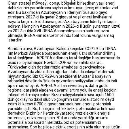
Onun strateji mövqeyi, qonşu bölgələri birləşdirən yaşıl enerji
dəhlizlərinin yaradılması səyləri artım üçün geniş imkanlar vəd
edir. Bu baxımdan Azərbaycanın liderliyini xüsusilə qeyd
etmişəm. 2027-ci ilə qədər 2 giqavat yaşıl enerji layihələrini
həyata keçirmək iddiasına görə Azərbaycanın liderliyini təqdir
edirəm. Həmçinin Azərbaycanın 2026-cı il üçün şuramızın üzvü
və 2027-ci ildə XVII IRENA Assambleyasının sədr müavini
olmaqla, IRENA-nın idarəetməsində fəal rolunu vurğulamaq
istərdim.
Bundan əlavə, Azərbaycan Bakıda keçirilən COP29-da IRENA-
nın Mərkəzi Asiyada bərpaolunan enerji üzrə sürətləndirilmiş
tərəfdaşlığının - APRECA adlanan tərəfdaşlığın başlanmasında
əsas rol oynamışdır. Növbəti COP-un ev sahibi olaraq,
Türkiyədən olan dostlarımızla əməkdaşlıq çərçivəsində
Azərbaycanda əldə edilən uğurları daha da inkişaf etdirmək
niyyətindəyik. Biz COP29-un prezidenti Muxtar Babayevin
rəhbərliyi dövründə Bakıda qazanılan nailiyyətləri daha da irəli
aparmaq istəyirik. APRECA artan investisiya, daha güclü
regional qarşılıqlı əlaqə və davamlı artım yolu ilə enerji keçidini
inkişaf etdirməyə çalışır. Bizə maliyyələşdirilməsi üçün 1600-
dən çox layihə daxil olub və çıxışımın sonunda istərdim qeyd
edim ki, keçən il 700 giqavat bərpaolunan enerji potensialı
yaradılmışdır. Bu, həmçinin effektivlik, potensialın artırılması
deməkdir. Bizim bir il ərzində yaratdığımız elektrik enerjisi
potensialı, nüvə enerjisinin 70 il ərzində yaratdığı ümumi
potensiala bərabərdir. Beləliklə, biz öz potensialımızı
artırmalıyıq. Son beş ildə elektrik enerjisinin əldə olunması üçün