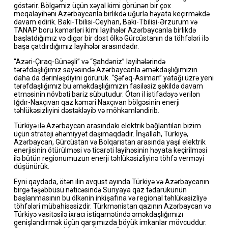
göstərir. Bölgəmiz üçün xəyal kimi görünən bir çox
meqalayihəni Azərbaycanla birlikdə uğurla həyata keçirməkdə
davam edirik. Bakı-Tbilisi-Ceyhan, Bakı-Tbilisi-Ərzurum və
TANAP boru kəmərləri kimi layihələr Azərbaycanla birlikdə
başlatdığımız və digər bir dost ölkə Gürcüstanın da töhfələri ilə
başa çatdırdığımız layihələr arasındadır.
“Azəri-Çıraq-Günəşli” və “Şahdəniz” layihələrində
tərəfdaşlığımız sayəsində Azərbaycanla əməkdaşlığımızın
daha da dərinləşdiyini görürük. “Şəfəq-Asiman” yatağı üzrə yeni
tərəfdaşlığımız bu əməkdaşlığımızın fasiləsiz şəkildə davam
etməsinin növbəti bariz sübutudur. Ötən il istifadəyə verilən
İğdır-Naxçıvan qaz kəməri Naxçıvan bölgəsinin enerji
təhlükəsizliyini dəstəkləyib və möhkəmləndirib.
Türkiyə ilə Azərbaycan arasındakı elektrik bağlantıları bizim
üçün strateji əhəmiyyət daşımaqdadır. İnşallah, Türkiyə,
Azərbaycan, Gürcüstan və Bolqarıstan arasında yaşıl elektrik
enerjisinin ötürülməsi və ticarəti layihəsinin həyata keçirilməsi
ilə bütün regionumuzun enerji təhlükəsizliyinə töhfə verməyi
düşünürük.
Eyni qaydada, ötən ilin avqust ayında Türkiyə və Azərbaycanın
birgə təşəbbüsü nəticəsində Suriyaya qaz tədarükünün
başlanmasının bu ölkənin inkişafına və regional təhlükəsizliyə
töhfələri mübahisəsizdir. Türkmənistan qazının Azərbaycan və
Türkiyə vasitəsilə ixracı istiqamətində əməkdaşlığımızı
genişləndirmək üçün qarşımızda böyük imkanlar mövcuddur.