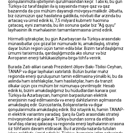
qonşularımızla işbirliyinin qurulmasından keçir. Təbii ki, bu gün
Türkiyə öz tərəfdaşları ilə iş sayəsində maye qaz və qaz
bazarında da çox mühüm dayanıqlı mövqeyə malikdir. Əlbəttə,
biz özümüzün qaz hasilatına gəldikdə, növbəti illər ərzində bu
artacaq və ümid edirik ki, 7,5 milyard kubmetr həcminə
çatacaq, eyni zamanda, bu ilin sonuna qədər biz “Ağ quyu”
layihəsinin ilk mərhələsinin tamamlanmasına ümid edirik.
Hörmətli iştirakçılar, bu gün Azərbaycan ilə Türkiyə arasındakı
münasibətlər çox gözəl bir nümunədir ki, əməkdaşlıq, strateji
dəyər bütün region üçün təmin edilə bilər. Bizim tərəfdaşlığımız
ümumi tariximizdə, qardaşlığımızda əks olunur və biz
Avropanın enerji təhlükəsizliyinə birgə töhfə veririk.
Burada Zati-aliləri cənab Prezident Əliyev Bakı-Tbilisi-Ceyhan,
TANAP və digər layihələri xatırlatdı. Bütün bunlar məhz
regionda enerji quruluşunun təmin edilməsinə yönəlib ki, bu da
əslində həm istehlakçılar, həm hasilatçılar, həm də tranzit
ölkələr üçün çox mühüm bir nümunəyə çevrilmişdir. Hesab
edirik ki, bizim əməkdaşlığımız bu hüdudlardan kənara çıxır.
Türkiyə ilə Azərbaycan, həmçinin bərpaolunan elektrik
enerjisinin nəql edilməsində və enerji dəhlizlərinin açılmasında
əməkdaşlıq edir. Gürcüstanla, Bolqarıstanla və digər
qonşularımızla əməkdaşlıq edirik. Biz istəyirik ki, həmin TANAP-
ın elektrik variantını yaradaq. Şərq ilə Qərb arasındakı strateji
mövqeyindən irəli gələrək Türkiyə bundan sonra da etibarlı
tərəfdaş olaraq qalacaq və regionda enerji layihələrinin icrasına
öz töhfəsini davam etdirəcək. Bu il ərzində nəzərdə tutulan