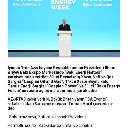
İyunun 1-də Azərbaycan Respublikasının Prezidenti İlham
Əliyev Bakı Ekspo Mərkəzində “Bakı Enerji Həftəsi”
çərçivəsində keçirilən 31-ci Beynəlxalq Xəzər Neft və Qaz
Sərgisi “Caspian Oil and Gas”, 14-cü Xəzər Beynəlxalq
Təmiz Enerji Sərgisi “Caspian Power” və 31-ci “Baku Energy
Forum”un rəsmi açılış mərasimində iştirak edib.
AZƏRTAC xəbər verir ki, Böyük Britaniyanın “ICA Events”
şirkətinin İdarə Şurasının müşaviri
Tomas Hord
çıxış edərək
dedi:
-Sabahınız xeyir, Zati-aliləri cənab Prezident.
Hörmətli nazirlər, Zati-aliləri xanımlar və cənablar.