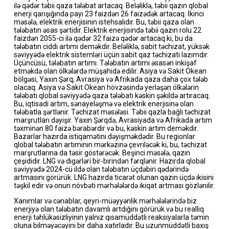
ilə qədər təbii qaza tələbat artacaq. Beləliklə, təbii qazın qlobal
enerji qarışığında payı 23 faizdən 26 faizədək artacaq. İkinci
məsələ, elektrik enerjisinin istehsalıdır. Bu, təbii qaza olan
tələbatın əsas şərtidir. Elektrik enerjisində təbii qazın rolu 22
faizdən 2055-ci ilə qədər 32 faizə qədər artacaq ki, bu da
tələbatın ciddi artımı deməkdir. Beləliklə, sabit təchizat, yüksək
səviyyədə elektrik sistemləri üçün sabit qaz təchizatı lazımdır.
Üçüncüsü, tələbatın artımı. Tələbatın artımı əsasən inkişaf
etməkdə olan ölkələrdə müşahidə edilir. Asiya və Sakit Okean
bölgəsi, Yaxın Şərq, Avrasiya və Afrikada qaza daha çox tələb
olacaq. Asiya və Sakit Okean hövzəsində yerləşən ölkələrin
tələbatı qlobal səviyyədə qaza tələbatı kəskin şəkildə artıracaq.
Bu, iqtisadi artım, sənayeləşmə və elektrik enerjisinə olan
tələbatla şərtlənir. Təchizat məsələsi. Təbii qazla bağlı təchizat
marşrutları dəyişir. Yaxın Şərqdə, Avrasiyada və Afrikada artım
təxminən 80 faizə bərabərdir və bu, kəskin artım deməkdir.
Bazarlar hazırda istiqamətini dəyişməkdədir. Bu regionlar
qlobal tələbatın artımının mərkəzinə çevriləcək ki, bu, təchizat
marşrutlarına da təsir göstərəcək. Beşinci məsələ, qazın
çeşididir. LNG və digərləri bir-birindən fərqlənir. Hazırda qlobal
səviyyədə 2024-cü ildə olan tələbatın üçdəbiri qədərində
artmasını görürük. LNG hazırda ticarət olunan qazın üçdə ikisini
təşkil edir və onun növbəti mərhələlərdə ikiqat artması gözlənilir.
Xanımlar və cənablar, qeyri-müəyyənlik mərhələlərində biz
enerjiyə olan tələbatın davamlı artdığını görürük və bu reallıq
enerji təhlükəsizliyinin yalnız qısamüddətli reaksiyalarla təmin
oluna bilməyəcəyini bir daha xatırladır. Bu uzunmüddətli baxış