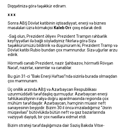
Diqqətinizə görə təşəkkür edirəm.
x x x
Sonra ABŞ Dövlət katibinin iqtisadiyyat, enerji və biznes
məsələləri üzrə köməkçisi
Kaleb Orr
çıxış edərək dedi:
-Sağ olun, Prezident Əliyev. Prezident Trampın rəhbərlik
keyfiyyətləri ilə bağlı söylədiyiniz fikirlərə görə Sizə
təşəkkürümüzü bildiririk və düşünürəm ki, Prezident Tramp və
Dövlət katibi Rubio bundan çox məmnundur. Sizə uğurlar arzu
edirik.
Hörmətli cənab Prezident, nazir Şahbazov, hörmətli Rövşən
Nəcəf, nazirlər, xanımlar və cənablar.
Bu gün 31-ci “Bakı Enerji Həftəsi”ndə sizinlə burada olmaqdan
çox məmnunam.
Üç onillik ərzində ABŞ və Azərbaycan Respublikası
uzunmüddətli tərəfdaşlıq qurmuşdur. Azərbaycan enerji
təhlükəsizliyinin irəliyə doğru aparılmasında regionda çox
mühüm tərəfdaşdır. Azərbaycan, həmçinin müasir neft
sənayesinin beşiyidir. Bizim 30 il öncə imzaladığımız “Əsrin
müqaviləsi” bütövlükdə bütün neft və qaz bazarlarında
vəziyyəti dəyişdi, bir çox nəsillərə xidmət etdi.
Bizim strateji tərəfdaşlığımıza dair Saziş Bakıda Vitse-