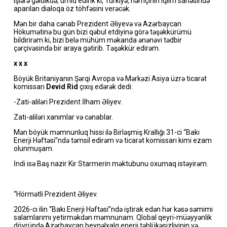
işlərə gəldikdə, ümid edirik ki, Türkiyə, həmçinin iqlim sahəsində
aparılan dialoqa öz töhfəsini verəcək.
Mən bir daha cənab Prezident Əliyevə və Azərbaycan
Hökumətinə bu gün bizi qəbul etdiyinə görə təşəkkürümü
bildirirəm ki, bizi belə mühüm məkanda ənənəvi tədbir
çərçivəsində bir araya gətirib. Təşəkkür edirəm.
x x x
Böyük Britaniyanın Şərqi Avropa və Mərkəzi Asiya üzrə ticarət
komissarı
Devid Rid
çıxış edərək dedi:
-Zati-aliləri Prezident İlham Əliyev.
Zati-aliləri xanımlar və cənablar.
Mən böyük məmnunluq hissi ilə Birləşmiş Krallığı 31-ci “Bakı
Enerji Həftəsi”ndə təmsil edirəm və ticarət komissarı kimi ezam
olunmuşam.
İndi isə Baş nazir Kir Starmerin məktubunu oxumaq istəyirəm.
“Hörmətli Prezident Əliyev.
2026-cı ilin “Bakı Enerji Həftəsi”ndə iştirak edən hər kəsə səmimi
salamlarımı yetirməkdən məmnunam. Qlobal qeyri-müəyyənlik
dövründə Azərbaycan beynəlxalq enerji təhlükəsizliyinin və