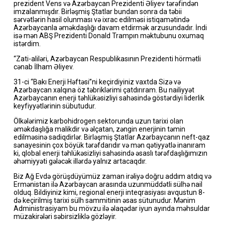
prezident Vens və Azərbaycan Prezidenti Əliyev tərəfindən
imzalanmışdır. Birləşmiş Ştatlar bundan sonra da təbii
sərvətlərin hasil olunması və ixrac edilməsi istiqamətində
Azərbaycanla əməkdaşlığı davam etdirmək arzusundadır. İndi
isə mən ABŞ Prezidenti Donald Trampın məktubunu oxumaq
istərdim.
“Zati-aliləri, Azərbaycan Respublikasının Prezidenti hörmətli
cənab İlham Əliyev.
31-ci “Bakı Enerji Həftəsi”ni keçirdiyiniz vaxtda Sizə və
Azərbaycan xalqına öz təbriklərimi çatdırıram. Bu nailiyyət
Azərbaycanın enerji təhlükəsizliyi sahəsində göstərdiyi liderlik
keyfiyyətlərinin sübutudur.
Ölkələrimiz karbohidrogen sektorunda uzun tarixi olan
əməkdaşlığa malikdir və əlçatan, zəngin enerjinin təmin
edilməsinə sadiqdirlər. Birləşmiş Ştatlar Azərbaycanın neft-qaz
sənayesinin çox böyük tərəfdarıdır və mən qətiyyətlə inanıram
ki, qlobal enerji təhlükəsizliyi sahəsində əsaslı tərəfdaşlığımızın
əhəmiyyəti gələcək illərdə yalnız artacaqdır.
Biz Ağ Evdə görüşdüyümüz zaman irəliyə doğru addım atdıq və
Ermənistan ilə Azərbaycan arasında uzunmüddətli sülhə nail
olduq. Bildiyiniz kimi, regional enerji inteqrasiyası avqustun 8-
də keçirilmiş tarixi sülh sammitinin əsas sütunudur. Mənim
Administrasiyam bu mövzu ilə əlaqədar iyun ayında məhsuldar
müzakirələri səbirsizliklə gözləyir.