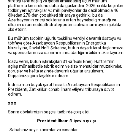
strateji tərəfdaşlıq və qlobal əməkdaşlıq üçün mühüm
platforma kimi rolunu daha da gücləndirir. 2026-cı ildə keçirilən
tədbir yeni iştirakçılar və milli pavilyonlar da daxil olmaqla 46
ölkədən 270-dən çox şirkəti bir araya gətirir ki, bu da
Azərbaycanın enerji sektoruna artan beynəlxalq marağı və
ölkənin uzunmüddətli strateji potensialına inamı aydın şəkildə
əks etdirir.
Bu mühüm tədbirin uğurlu təşkilinə verdiyi davamlı dəstəyə və
töhfəyə görə Azərbaycan Respublikasının Energetika
Nazirliyinə, Dövlət Neft Şirkətinə, bütün dəyərli tərəfdaşlarımıza
və sponsorlarımıza səmimi minnətdarlığımı bildirmək istəyirəm.
İcazə verin, bütün iştirakçıları 31-ci “Bakı Enerji Həftəsi”nin
açılışı münasibətilə təbrik edim və sizə məhsuldar müzakirələr,
görüşlər və həftə ərzində davamlı uğurlar arzulayım.
Diqqətinizə görə təşəkkür edirəm.
İndi isə mən böyük şərəf hissi ilə Azərbaycan Respublikasının
Prezidenti, Zati-aliləri cənab İlham Əliyevi tribunaya dəvət
edirəm.
x x x
Sonra dövlətimizin başçısı tədbirdə çıxış etdi.
Prezident İlham Əliyevin
çıxışı
-Sabahınız xeyir, xanımlar və cənablar.