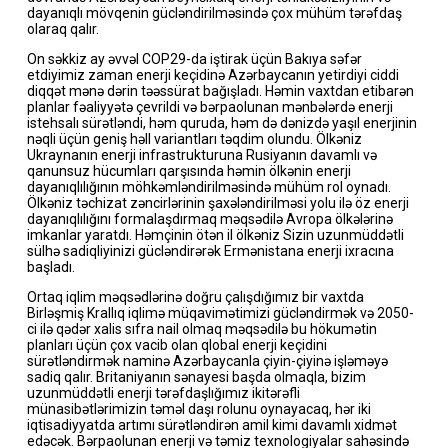
dayanıqlı mövqenin gücləndirilməsində çox mühüm tərəfdaş
olaraq qalır.
On səkkiz ay əvvəl COP29-da iştirak üçün Bakıya səfər
etdiyimiz zaman enerji keçidinə Azərbaycanın yetirdiyi ciddi
diqqət mənə dərin təəssürat bağışladı. Həmin vaxtdan etibarən
planlar fəaliyyətə çevrildi və bərpaolunan mənbələrdə enerji
istehsalı sürətləndi, həm quruda, həm də dənizdə yaşıl enerjinin
nəqli üçün geniş həll variantları təqdim olundu. Ölkəniz
Ukraynanın enerji infrastrukturuna Rusiyanın davamlı və
qanunsuz hücumları qarşısında həmin ölkənin enerji
dayanıqlılığının möhkəmləndirilməsində mühüm rol oynadı.
Ölkəniz təchizat zəncirlərinin şaxələndirilməsi yolu ilə öz enerji
dayanıqlılığını formalaşdırmaq məqsədilə Avropa ölkələrinə
imkanlar yaratdı. Həmçinin ötən il ölkəniz Sizin uzunmüddətli
sülhə sadiqliyinizi gücləndirərək Ermənistana enerji ixracına
başladı.
Ortaq iqlim məqsədlərinə doğru çalışdığımız bir vaxtda
Birləşmiş Krallıq iqlimə müqavimətimizi gücləndirmək və 2050-
ci ilə qədər xalis sıfra nail olmaq məqsədilə bu hökumətin
planları üçün çox vacib olan qlobal enerji keçidini
sürətləndirmək naminə Azərbaycanla çiyin-çiyinə işləməyə
sadiq qalır. Britaniyanın sənayesi başda olmaqla, bizim
uzunmüddətli enerji tərəfdaşlığımız ikitərəfli
münasibətlərimizin təməl daşı rolunu oynayacaq, hər iki
iqtisadiyyatda artımı sürətləndirən amil kimi davamlı xidmət
edəcək. Bərpaolunan enerji və təmiz texnologiyalar sahəsində