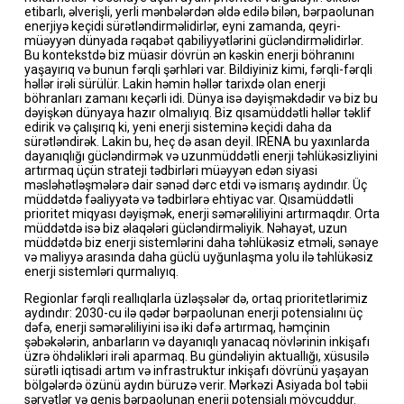
etibarlı, əlverişli, yerli mənbələrdən əldə edilə bilən, bərpaolunan
enerjiyə keçidi sürətləndirməlidirlər, eyni zamanda, qeyri-
müəyyən dünyada rəqabət qabiliyyətlərini gücləndirməlidirlər.
Bu kontekstdə biz müasir dövrün ən kəskin enerji böhranını
yaşayırıq və bunun fərqli şərhləri var. Bildiyiniz kimi, fərqli-fərqli
həllər irəli sürülür. Lakin həmin həllər tarixdə olan enerji
böhranları zamanı keçərli idi. Dünya isə dəyişməkdədir və biz bu
dəyişkən dünyaya hazır olmalıyıq. Biz qısamüddətli həllər təklif
edirik və çalışırıq ki, yeni enerji sisteminə keçidi daha da
sürətləndirək. Lakin bu, heç də asan deyil. IRENA bu yaxınlarda
dayanıqlığı gücləndirmək və uzunmüddətli enerji təhlükəsizliyini
artırmaq üçün strateji tədbirləri müəyyən edən siyasi
məsləhətləşmələrə dair sənəd dərc etdi və ismarış aydındır. Üç
müddətdə fəaliyyətə və tədbirlərə ehtiyac var. Qısamüddətli
prioritet miqyası dəyişmək, enerji səmərəliliyini artırmaqdır. Orta
müddətdə isə biz əlaqələri gücləndirməliyik. Nəhayət, uzun
müddətdə biz enerji sistemlərini daha təhlükəsiz etməli, sənaye
və maliyyə arasında daha güclü uyğunlaşma yolu ilə təhlükəsiz
enerji sistemləri qurmalıyıq.
Regionlar fərqli reallıqlarla üzləşsələr də, ortaq prioritetlərimiz
aydındır: 2030-cu ilə qədər bərpaolunan enerji potensialını üç
dəfə, enerji səmərəliliyini isə iki dəfə artırmaq, həmçinin
şəbəkələrin, anbarların və dayanıqlı yanacaq növlərinin inkişafı
üzrə öhdəlikləri irəli aparmaq. Bu gündəliyin aktuallığı, xüsusilə
sürətli iqtisadi artım və infrastruktur inkişafı dövrünü yaşayan
bölgələrdə özünü aydın büruzə verir. Mərkəzi Asiyada bol təbii
sərvətlər və geniş bərpaolunan enerji potensialı mövcuddur.