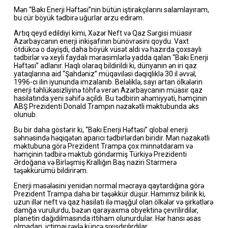
Mən “Bakı Enerji Həftəsi”nin bütün iştirakçılarını salamlayıram,
bu cür böyük tədbirə uğurlar arzu edirəm.
Artıq qeyd edildiyi kimi, Xəzər Neft və Qaz Sərgisi müasir
Azərbaycanın enerji inkişafının bünövrəsini qoydu. Vaxt
ötdükcə o dəyişdi, daha böyük vüsət aldı və hazırda çoxsaylı
tədbirlər və xeyli faydalı mərasimlərlə yadda qalan “Bakı Enerji
Həftəsi” adlanır. Haqlı olaraq bildirildi ki, dünyanın ən iri qaz
yataqlarına aid “Şahdəniz” müqaviləsi dəqiqliklə 30 il əvvəl,
1996-cı ilin iyununda imzalanıb. Beləliklə, sayı artan ölkələrin
enerji təhlükəsizliyinə töhfə verən Azərbaycanın müasir qaz
hasilatında yeni səhifə açıldı. Bu tədbirin əhəmiyyəti, həmçinin
ABŞ Prezidenti Donald Trampın nəzakətli məktubunda əks
olunub.
Bu bir daha göstərir ki, “Bakı Enerji Həftəsi” qlobal enerji
səhnəsində həqiqətən aparıcı tədbirlərdən biridir. Mən nəzakətli
məktubuna görə Prezident Trampa çox minnətdaram və
həmçinin tədbirə məktub göndərmiş Türkiyə Prezidenti
Ərdoğana və Birləşmiş Krallığın Baş naziri Starmerə
təşəkkürümü bildirirəm.
Enerji məsələsini yenidən normal məcraya qaytardığına görə
Prezident Trampa daha bir təşəkkür düşür. Hamımız bilirik ki,
uzun illər neft və qaz hasilatı ilə məşğul olan ölkələr və şirkətlərə
damğa vurulurdu, bəzən qarayaxma obyektinə çevrilirdilər,
planetin dağıdılmasında ittiham olunurdular. Hər hansı əsas
olmadan, ictimai rəylə küncə sıxışdırılırdılar.