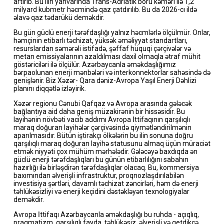
artırıb. Bu ilin yanvarında Trans-Adriatik boru kəməri ilə 1,2
milyard kubmetr həcmində qaz çatdırılıb. Bu da 2026-cı ildə
əlavə qaz tədarükü deməkdir.
Bu gün güclü enerji tərəfdaşlığı yalnız həcmlərlə ölçülmür. Onlar,
həmçinin etibarlı təchizat, yüksək əməliyyat standartları,
resurslardan səmərəli istifadə, şəffaf hüquqi çərçivələr və
metan emissiyalarının azaldılması daxil olmaqla ətraf mühit
göstəriciləri ilə ölçülür. Azərbaycanla əməkdaşlığımız
bərpaolunan enerji mənbələri və interkonnektorlar sahəsində də
genişlənir. Biz Xəzər- Qara dəniz-Avropa Yaşıl Enerji Dəhlizi
planını diqqətlə izləyirik.
Xəzər regionu Cənubi Qafqaz və Avropa arasında gələcək
bağlantıya aid daha geniş müzakirənin bir hissəsidir. Bu
layihənin növbəti vacib addımı Avropa İttifaqının qarşılıqlı
maraq doğuran layihələr çərçivəsində qiymətləndirilmənin
aparılmasıdır. Bütün iştirakçı ölkələrin bu ilin sonuna doğru
qarşılıqlı maraq doğuran layihə statusunu almaq üçün müraciət
etmək niyyəti çox mühüm mərhələdir. Gələcəyə baxdıqda ən
güclü enerji tərəfdaşlıqları bu günün etibarlılığını sabahın
hazırlığı ilə birləşdirən tərəfdaşlıqlar olacaq. Bu, kommersiya
baxımından əlverişli infrastruktur, proqnozlaşdırılabilən
investisiya şərtləri, davamlı təchizat zəncirləri, həm də enerji
təhlükəsizliyi və enerji keçidini dəstəkləyən texnologiyalar
deməkdir.
Avropa İttifaqı Azərbaycanla əməkdaşlığı bu ruhda - açıqlıq,
praqmatizm, qarşılıqlı fayda, təhlükəsiz, əlverişli və getdikcə