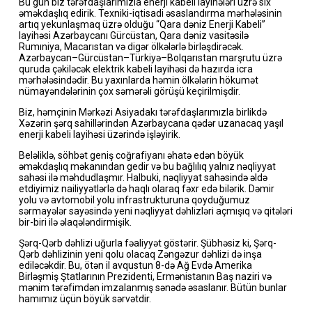
Bu gün biz tərəfdaşlarımızla enerji kabeli layihələri üzrə sıx
əməkdaşlıq edirik. Texniki-iqtisadi əsaslandırma mərhələsinin
artıq yekunlaşmaq üzrə olduğu “Qara dəniz Enerji Kabeli”
layihəsi Azərbaycanı Gürcüstan, Qara dəniz vasitəsilə
Rumıniya, Macarıstan və digər ölkələrlə birləşdirəcək.
Azərbaycan–Gürcüstan–Türkiyə–Bolqarıstan marşrutu üzrə
quruda çəkiləcək elektrik kabeli layihəsi də hazırda icra
mərhələsindədir. Bu yaxınlarda həmin ölkələrin hökumət
nümayəndələrinin çox səmərəli görüşü keçirilmişdir.
Biz, həmçinin Mərkəzi Asiyadakı tərəfdaşlarımızla birlikdə
Xəzərin şərq sahillərindən Azərbaycana qədər uzanacaq yaşıl
enerji kabeli layihəsi üzərində işləyirik.
Beləliklə, söhbət geniş coğrafiyanı əhatə edən böyük
əməkdaşlıq məkanından gedir və bu bağlılıq yalnız nəqliyyat
sahəsi ilə məhdudlaşmır. Halbuki, nəqliyyat sahəsində əldə
etdiyimiz nailiyyətlərlə də haqlı olaraq fəxr edə bilərik. Dəmir
yolu və avtomobil yolu infrastrukturuna qoyduğumuz
sərmayələr sayəsində yeni nəqliyyat dəhlizləri açmışıq və qitələri
bir-biri ilə əlaqələndirmişik.
Şərq-Qərb dəhlizi uğurla fəaliyyət göstərir. Şübhəsiz ki, Şərq-
Qərb dəhlizinin yeni qolu olacaq Zəngəzur dəhlizi də inşa
ediləcəkdir. Bu, ötən il avqustun 8-də Ağ Evdə Amerika
Birləşmiş Ştatlarının Prezidenti, Ermənistanın Baş naziri və
mənim tərəfimdən imzalanmış sənədə əsaslanır. Bütün bunlar
hamımız üçün böyük sərvətdir.