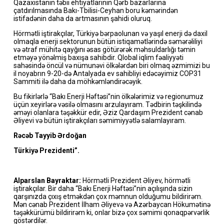
Qazaxıstanın təbii ehtiyatlarının Qərb bazarlarına
çatdırılmasında Bakı-Tbilisi-Ceyhan boru kəmərindən
istifadənin daha da artmasının şahidi oluruq.
Hörmətli iştirakçılar, Türkiyə bərpaolunan və yaşıl enerji də daxil
olmaqla enerji sektorunun bütün istiqamətlərində səmərəliliyi
və ətraf mühitə qayğını əsas götürərək məhsuldarlığı təmin
etməyə yönəlmiş baxışa sahibdir. Qlobal iqlim fəaliyyəti
sahəsində öncül və nümunəvi ölkələrdən biri olmaq əzmimizi bu
il noyabrın 9-20-də Antalyada ev sahibliyi edəcəyimiz COP31
Sammiti ilə daha da möhkəmləndirəcəyik.
Bu fikirlərlə “Bakı Enerji Həftəsi”nin ölkələrimiz və regionumuz
üçün xeyirlərə vəsilə olmasını arzulayıram. Tədbirin təşkilində
əməyi olanlara təşəkkür edir, Əziz Qardaşım Prezident cənab
Əliyevi və bütün iştirakçıları səmimiyyətlə salamlayıram.
Rəcəb Tayyib Ərdoğan
Türkiyə Prezidenti”.
Alparslan Bayraktar:
Hörmətli Prezident Əliyev, hörmətli
iştirakçılar. Bir daha “Bakı Enerji Həftəsi”nin açılışında sizin
qarşınızda çıxış etməkdən çox məmnun olduğumu bildirirəm.
Mən cənab Prezident İlham Əliyevə və Azərbaycan Hökumətinə
təşəkkürümü bildirirəm ki, onlar bizə çox səmimi qonaqpərvərlik
göstərdilər.