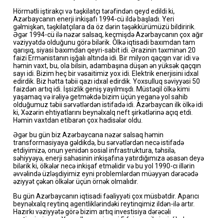
Hörmətli iştirakçı və təşkilatçı tərəfindən qeyd edildi ki,
Azərbaycanın enerji inkişafı 1994-cü ildə başladı. Yeri
gəlmişkən, təşkilatçılara da öz dərin təşəkkürümüzü bildiririk.
Əgər 1994-cü ilə nəzər salsaq, keçmişdə Azərbaycanın çox ağır
vəziyyətdə olduğunu görə bilərik. Ölkə iqtisadi baxımdan tam
qarışıq, siyasi baxımdan qeyri-sabit idi. Ərazinin təxminən 20
faizi Ermənistanın işğalı altında idi. Bir milyon qaçqın var idi və
həmin vaxt, bu, ola bilsin, adambaşına düşən ən yüksək qaçqın
sayı idi. Bizim heç bir vəsaitimiz yox idi. Elektrik enerjisini idxal
edirdik. Biz hətta təbii qazı idxal edirdik. Yoxsulluq səviyyəsi 50
faizdən artıq idi. İşsizlik geniş yayılmışdı. Müstəqil ölkə kimi
yaşamaq və irəliyə getməkdə bizim üçün yeganə yol sahib
olduğumuz təbii sərvətlərdən istifadə idi. Azərbaycan ilk ölkə idi
ki, Xəzərin ehtiyatlarını beynəlxalq neft şirkətlərinə açıq etdi.
Həmin vaxtdan etibarən çox hadisələr oldu.
Əgər bu gün biz Azərbaycana nəzər salsaq həmin
transformasiyaya gəldikdə, bu sərvətlərdən necə istifadə
etdiyimizə, onun yenidən sosial infrastruktura, təhsilə,
səhiyyəyə, enerji sahəsinin inkişafına yatırdığımıza əsasən deyə
bilərik ki, ölkələr necə inkişaf etməlidir və bu yol 1990-cı illərin
əvvəlində üzləşdiyimiz eyni problemlərdən müəyyən dərəcədə
əziyyət çəkən ölkələr üçün örnək olmalıdır.
Bu gün Azərbaycanın iqtisadi fəaliyyəti çox müsbətdir. Aparıcı
beynəlxalq reytinq agentliklərindəki reytinqimiz ildən-ilə artır.
Hazırkı vəziyyətə görə bizim artıq investisiya dərəcəli