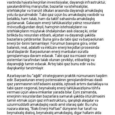
vaxtında həyata keçirilən investisiyalar, dayanıqlı infrastruktur,
şaxələndirilmiş marşrutlar, bazarlar və istehsalçılar,
istehlakçılar və tranzit ölkələri arasında dayanıqlı əməkdaşlıq
yolu ilə qurulmalıdır. Təbii qaz üçün bu əməkdaşlıq vacibdir və
beləliklə, həm tələb, həm də təklif sahəsində əməkdaşlıq
güclənəcək. Gələcəyin enerji təhlükəsizliyi yalnız resursların
mövcudluğundan deyil, həmçinin istehsalçıların və
istehlakçıların müştərək öhdəliyindən asılı olacaq ki, onlar
birlikdə bu resursları etibarlı, əlçatan və dayanıqlı şəkildə
bazarlara çatdırsınlar. Buna görə də təbii qaz və bərpaolunan
enerji bir-birini tamamlayır. Forumun baxışına görə, onlar
balanslı, real, ədalətli və inklüziv enerji keçidləri prosesində
tərəfdaşlardır. Bərpaolunan enerji mənbələri sürətlə
genişlənməyə davam edəcək. Təbii qaz isə müasir enerji
sistemləri tərəfindən tələb olunan çevikliyi, etibarlılığı və
dayanıqlığı təmin edəcək. Artıq təbii qaz bunu edir və bu
dəyişkənliyi tənzimləyir.
Azərbaycan bu “ağıllı” strategiyanın praktik nümunəsini təqdim
edir. Bərpaolunan enerji potensialının genişləndirilməsi daxili
qaz yanmasının istifadəsini azalda, iqtisadi artımı dəstəkləyə və
təbii qazın regional, beynəlxalq enerji təhlükəsizliyinə töhfə
verməsi üçün əlavə imkanlar yarada bilər. Eyni zamanda,
enerjinin resurslardan bazarlara səmərəli şəkildə ötürülməsini
təmin etmək üçün qaz infrastrukturu, qarşılıqlı əlaqələr və
uzunmüddətli əməkdaşlıq vacib amil olaraq qalır. Bu ruhu
nəzərə alaraq, “Bakı Enerji Həftəsi” dünyanın hər tərəfi və
beynəlxalq dialoq, beynəlxalq əməkdaşlıq, digər həllərin əldə