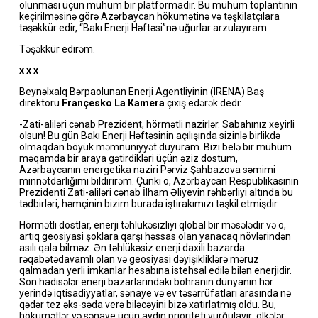
olunması üçün mühüm bir platformadır. Bu mühüm toplantının
keçirilməsinə görə Azərbaycan hökumətinə və təşkilatçılara
təşəkkür edir, “Bakı Enerji Həftəsi”nə uğurlar arzulayıram.
Təşəkkür edirəm.
x x x
Beynəlxalq Bərpaolunan Enerji Agentliyinin (IRENA) Baş
direktoru
Françesko La Kamera
çıxış edərək dedi:
-Zati-aliləri cənab Prezident, hörmətli nazirlər. Sabahınız xeyirli
olsun! Bu gün Bakı Enerji Həftəsinin açılışında sizinlə birlikdə
olmaqdan böyük məmnuniyyət duyuram. Bizi belə bir mühüm
məqamda bir araya gətirdikləri üçün əziz dostum,
Azərbaycanın energetika naziri Pərviz Şahbazova səmimi
minnətdarlığımı bildirirəm. Çünki o, Azərbaycan Respublikasının
Prezidenti Zati-aliləri cənab İlham Əliyevin rəhbərliyi altında bu
tədbirləri, həmçinin bizim burada iştirakımızı təşkil etmişdir.
Hörmətli dostlar, enerji təhlükəsizliyi qlobal bir məsələdir və o,
artıq geosiyasi şoklara qarşı həssas olan yanacaq növlərindən
asılı qala bilməz. Ən təhlükəsiz enerji daxili bazarda
rəqabətədavamlı olan və geosiyasi dəyişikliklərə məruz
qalmadan yerli imkanlar hesabına istehsal edilə bilən enerjidir.
Son hadisələr enerji bazarlarındakı böhranın dünyanın hər
yerində iqtisadiyyatlar, sənaye və ev təsərrüfatları arasında nə
qədər tez əks-səda verə biləcəyini bizə xatırlatmış oldu. Bu,
hökumətlər və sənaye üçün aydın prioriteti vurğulayır: ölkələr