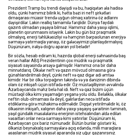
Prezident Tramp bu trendi dəyişdi və bu, həqiqətən əla hadisə
oldu, çünki hamımız bilirik ki, hətta bəzi iri neft şirkətləri
dırnaqarası müasir trendə uyğun olmaq xatirinə öz adlarını
dəyişirdilər. Lakin reallıq tamamilə fərqlidir. Dünya faydalı
qazıntı olmadan yaşaya bilməz. Hamımız daha yaxşı iqlimi,
planetin qorunmasını istəyirik. Lakin bu gün biz praqmatik
olmalıyıq, enerji təhlükəsizliyi və həmçinin bərpaolunan enerjiyə
sərmayə yatırmaqla yanaşı, öz gələcəyimizi planlaşdırmalıyıq.
Düşünürəm, irəliyə doğru aparan yol belədir!
Bir sözlə, hesab edirəm ki, hazırda qlobal enerji səhnəsində baş
verən hallar ABŞ Prezidentinin çox müdrik və praqmatik
siyasəti sayəsində ərsəyə gəlmişdir. Hamımız ona bir daha
minnətdarıq. Ölkələr neft və qazın mövcud olmasına görə
günahlandırılmalı deyil, çünki neft və qaz digər adi əmtəə
kimidir. Hər bir ölkə torpağının təkində və ya dənizinin dibində
olanı öz inkişafı üçün istifadə edir. Öz müstəqilliyinin əvvəlində
Azərbaycanda məhz belə hal idi. Neft və qaz bizim üçün
müstəqil ölkə kimi yaşamağın yeganə yolu oldu. Beləliklə, ölkələr
neftin olub-olmaması ilə deyil, gəlirlərdən necə istifadə
etdiklərinə görə mühakimə edilməlidir. Diqqət yetirilməlidir ki, öz
ölkəsinin inkişafı, xalqının daha yaxşı yaşayış şəraitinin təminatı,
yaşıl gündəlik məsələlərinə enerjinin istehsalından əldə edilən
vəsaitləri onlar necə sərmayə kimi yatırırlar. Düşünürəm ki,
Azərbaycan çox bariz nümunədir. Bütün bunlar göstərir ki,
ölkənizi beynəlxalq sərmayələrə açıq edəndə, milli maraqlara
əsaslanan müdrik siyasət aparanda siz uğur qazanırsınız.