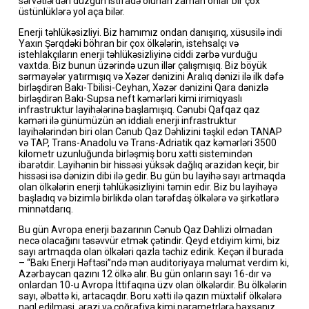
sərvətlərdən düzgün istifadə olunan zaman onlar bir çox
üstünlüklərə yol aça bilər.
Enerji təhlükəsizliyi. Biz hamımız ondan danışırıq, xüsusilə indi
Yaxın Şərqdəki böhran bir çox ölkələrin, istehsalçı və
istehlakçıların enerji təhlükəsizliyinə ciddi zərbə vurduğu
vaxtda. Biz bunun üzərində uzun illər çalışmışıq. Biz böyük
sərmayələr yatırmışıq və Xəzər dənizini Aralıq dənizi ilə ilk dəfə
birləşdirən Bakı-Tbilisi-Ceyhan, Xəzər dənizini Qara dənizlə
birləşdirən Bakı-Supsa neft kəmərləri kimi irimiqyaslı
infrastruktur layihələrinə başlamışıq. Cənubi Qafqaz qaz
kəməri ilə günümüzün ən iddialı enerji infrastruktur
layihələrindən biri olan Cənub Qaz Dəhlizini təşkil edən TANAP
və TAP, Trans-Anadolu və Trans-Adriatik qaz kəmərləri 3500
kilometr uzunluğunda birləşmiş boru xətti sistemindən
ibarətdir. Layihənin bir hissəsi yüksək dağlıq ərazidən keçir, bir
hissəsi isə dənizin dibi ilə gedir. Bu gün bu layihə sayı artmaqda
olan ölkələrin enerji təhlükəsizliyini təmin edir. Biz bu layihəyə
başladıq və bizimlə birlikdə olan tərəfdaş ölkələrə və şirkətlərə
minnətdarıq.
Bu gün Avropa enerji bazarının Cənub Qaz Dəhlizi olmadan
necə olacağını təsəvvür etmək çətindir. Qeyd etdiyim kimi, biz
sayı artmaqda olan ölkələri qazla təchiz edirik. Keçən il burada
– “Bakı Enerji Həftəsi”ndə mən auditoriyaya məlumat verdim ki,
Azərbaycan qazını 12 ölkə alır. Bu gün onların sayı 16-dır və
onlardan 10-u Avropa İttifaqına üzv olan ölkələrdir. Bu ölkələrin
sayı, əlbəttə ki, artacaqdır. Boru xətti ilə qazın müxtəlif ölkələrə
nəql edilməsi, ərazi və coğrafiya kimi parametrlərə baxsanız