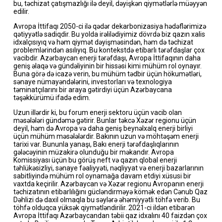
bu, təchizat çatışmazlığı ilə deyil, dəyişkən qiymətlərlə müəyyən
edilir.
Avropa İttifaqı 2050-ci ilə qədər dekarbonizasiya hədəflərimizə
qətiyyətlə sadiqdir. Bu yolda irəlilədiyimiz dövrdə biz qazın xalis
idxalçısıyıq və həm qiymət dəyişməsindən, həm də təchizat
problemlərindən asılıyıq. Bu kontekstdə etibarlı tərəfdaşlar çox
vacibdir. Azərbaycan enerji tərəfdaşı, Avropa İttifaqının daha
geniş əlaqə və gündəliyinin bir hissəsi kimi mühüm rol oynayır.
Buna görə də icazə verin, bu mühüm tədbir üçün hökumətləri,
sənaye nümayəndələrini, investorları və texnologiya
təminatçılarını bir araya gətirdiyi üçün Azərbaycana
təşəkkürümü ifadə edim.
Uzun illərdir ki, bu forum enerji sektoru üçün vacib olan
məsələləri gündəmə gətirir. Bunlar təkcə Xəzər regionu üçün
deyil, həm də Avropa və daha geniş beynəlxalq enerji birliyi
üçün mühüm məsələlərdir. Bakının uzun və möhtəşəm enerji
tarixi var. Bununla yanaşı, Bakı enerji tərəfdaşlıqlarının
gələcəyinin müzakirə olunduğu bir məkandır. Avropa
Komissiyası üçün bu görüş neft və qazın qlobal enerji
təhlükəsizliyi, sənaye fəaliyyəti, nəqliyyat və enerji bazarlarının
sabitliyində mühüm rol oynamağa davam etdiyi xüsusi bir
vaxtda keçirilir. Azərbaycan və Xəzər regionu Avropanın enerji
təchizatının etibarlılığını gücləndirməyə kömək edən Cənub Qaz
Dəhlizi də daxil olmaqla bu səylərə əhəmiyyətli töhfə verib. Bu
töhfə olduqca yüksək qiymətləndirilir. 2021-ci ildən etibarən
Avropa İttifaqı Azərbaycandan təbii qaz idxalını 40 faizdən çox