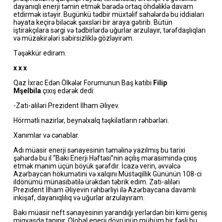
dayanıqlı enerji təmin etmək barədə ortaq öhdəliklə davam
etdirmək istəyir. Bugünkü tədbir müxtəlif sahələrdə bu iddiaları
həyata keçirə biləcək şəxsləri bir araya gətirib. Bütün
iştirakçılara sərgi və tədbirlərdə uğurlar arzulayır, tərəfdaşlıqları
və müzakirələri səbirsizliklə gözləyirəm.
Təşəkkür edirəm.
x x x
Qaz İxrac Edən Ölkələr Forumunun Baş katibi
Filip
Mşelbila
çıxış edərək dedi:
-Zati-aliləri Prezident İlham Əliyev.
Hörmətli nazirlər, beynəlxalq təşkilatların rəhbərləri.
Xanımlar və cənablar.
Adı müasir enerji sənayesinin təməlinə yazılmış bu tarixi
şəhərdə bu il “Bakı Enerji Həftəsi”nin açılış mərasimində çıxış
etmək mənim üçün böyük şərəfdir. İcazə verin, əvvəlcə
Azərbaycan hökumətini və xalqını Müstəqillik Gününün 108-ci
ildönümü münasibətilə ürəkdən təbrik edim. Zati-aliləri
Prezident İlham Əliyevin rəhbərliyi ilə Azərbaycana davamlı
inkişaf, dayanıqlılıq və uğurlar arzulayıram.
Bakı müasir neft sənayesinin yarandığı yerlərdən biri kimi geniş
miqyasda tanınır. Qlobal enerji dövrünün mühüm bir fəsli bu