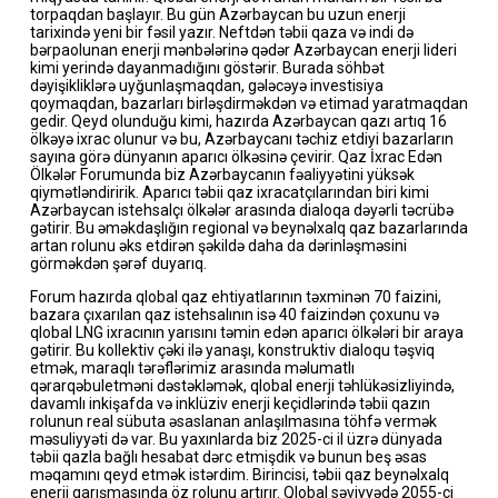
torpaqdan başlayır. Bu gün Azərbaycan bu uzun enerji
tarixində yeni bir fəsil yazır. Neftdən təbii qaza və indi də
bərpaolunan enerji mənbələrinə qədər Azərbaycan enerji lideri
kimi yerində dayanmadığını göstərir. Burada söhbət
dəyişikliklərə uyğunlaşmaqdan, gələcəyə investisiya
qoymaqdan, bazarları birləşdirməkdən və etimad yaratmaqdan
gedir. Qeyd olunduğu kimi, hazırda Azərbaycan qazı artıq 16
ölkəyə ixrac olunur və bu, Azərbaycanı təchiz etdiyi bazarların
sayına görə dünyanın aparıcı ölkəsinə çevirir. Qaz İxrac Edən
Ölkələr Forumunda biz Azərbaycanın fəaliyyətini yüksək
qiymətləndiririk. Aparıcı təbii qaz ixracatçılarından biri kimi
Azərbaycan istehsalçı ölkələr arasında dialoqa dəyərli təcrübə
gətirir. Bu əməkdaşlığın regional və beynəlxalq qaz bazarlarında
artan rolunu əks etdirən şəkildə daha da dərinləşməsini
görməkdən şərəf duyarıq.
Forum hazırda qlobal qaz ehtiyatlarının təxminən 70 faizini,
bazara çıxarılan qaz istehsalının isə 40 faizindən çoxunu və
qlobal LNG ixracının yarısını təmin edən aparıcı ölkələri bir araya
gətirir. Bu kollektiv çəki ilə yanaşı, konstruktiv dialoqu təşviq
etmək, maraqlı tərəflərimiz arasında məlumatlı
qərarqəbuletməni dəstəkləmək, qlobal enerji təhlükəsizliyində,
davamlı inkişafda və inklüziv enerji keçidlərində təbii qazın
rolunun real sübuta əsaslanan anlaşılmasına töhfə vermək
məsuliyyəti də var. Bu yaxınlarda biz 2025-ci il üzrə dünyada
təbii qazla bağlı hesabat dərc etmişdik və bunun beş əsas
məqamını qeyd etmək istərdim. Birincisi, təbii qaz beynəlxalq
enerji qarışmasında öz rolunu artırır. Qlobal səviyyədə 2055-ci