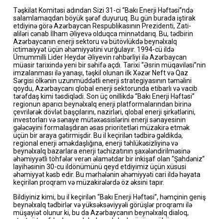
Təşkilat Komitəsi adından Sizi 31-ci “Bakı Enerji Həftəsi”ndə
salamlamaqdan böyük şərəf duyuruq. Bu gün burada iştirak
etdiyinə görə Azərbaycan Respublikasının Prezidenti, Zati-
aliləri cənab İlham Əliyevə olduqca minnətdarıq. Bu, tədbirin
Azərbaycanın enerji sektoru və bütövlükdə beynəlxalq
ictimaiyyət üçün əhəmiyyətini vurğulayır. 1994-cü ildə
Ümummilli Lider Heydər Əliyevin rəhbərliyi ilə Azərbaycan
müasir tarixində yeni bir səhifə açdı. Tarixi “Əsrin müqaviləsi”nin
imzalanması ilə yanaşı, təşkil olunan ilk Xəzər Neft və Qaz
Sərgisi ölkənin uzunmüddətli enerji strategiyasının təməlini
qoydu, Azərbaycanı qlobal enerji sektorunda etibarlı və vacib
tərəfdaş kimi təsdiqlədi. Son üç onillikdə “Bakı Enerji Həftəsi”
regionun aparıcı beynəlxalq enerji platformalarından birinə
çevrilərək dövlət başçılarını, nazirləri, qlobal enerji şirkətlərini,
investorları və sənaye mütəxəssislərini enerji sənayesinin
gələcəyini formalaşdıran əsas prioritetləri müzakirə etmək
üçün bir araya gətirmişdir. Bu il keçirilən tədbirə gəldikdə,
regional enerji əməkdaşlığına, enerji təhlükəsizliyinə və
beynəlxalq bazarlara enerji təchizatının şaxələndirilməsinə
əhəmiyyətli töhfələr verən əlamətdar bir inkişaf olan “Şahdəniz”
layihəsinin 30-cu ildönümünü qeyd etdiyimiz üçün xüsusi
əhəmiyyət kəsb edir. Bu mərhələnin əhəmiyyəti cari ildə həyata
keçirilən proqram və müzakirələrdə öz əksini tapır.
Bildiyiniz kimi, bu il keçirilən “Bakı Enerji Həftəsi”, həmçinin geniş
beynəlxalq tədbirlər və yüksəksəviyyəli görüşlər proqramı ilə
müşayiət olunur ki, bu da Azərbaycanın beynəlxalq dialoq,