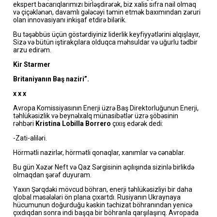
ekspert bacarıqlarımızı birləşdirərək, biz xalis sıfra nail olmaq
və çiçəklənən, davamlı gələcəyi təmin etmək baxımından zəruri
olan innovasiyanı inkişaf etdirə bilərik.
Bu təşəbbüs üçün göstərdiyiniz liderlik keyfiyyətlərini alqışlayır,
Sizə və bütün iştirakçılara olduqca məhsuldar və uğurlu tədbir
arzu edirəm.
Kir Starmer
Britaniyanın Baş naziri”.
x x x
Avropa Komissiyasının Enerji üzrə Baş Direktorluğunun Enerji,
təhlükəsizlik və beynəlxalq münasibətlər üzrə şöbəsinin
rəhbəri
Kristina Lobilla Borrero
çıxış edərək dedi:
-Zati-aliləri.
Hörmətli nazirlər, hörmətli qonaqlar, xanımlar və cənablar.
Bu gün Xəzər Neft və Qaz Sərgisinin açılışında sizinlə birlikdə
olmaqdan şərəf duyuram.
Yaxın Şərqdəki mövcud böhran, enerji təhlükəsizliyi bir daha
qlobal məsələləri ön plana çıxartdı. Rusiyanın Ukraynaya
hücumunun doğurduğu kəskin təchizat böhranından yenicə
çıxdıqdan sonra indi başqa bir böhranla qarşılaşırıq. Avropada