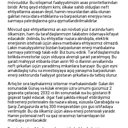
mövcuddur. Bu istiqamət fəaliyyətimizin əsas prioritetlərindən
biridir. Artıq qeyd etdiyim kimi, ölkələr sahib olduqları neft
ehtiyatlarına əsasən deyil, həmin resurslardan əldə olunan
gəlirləri necə idarə etdiklərinə və bərpaolunan enerjiyə necə
sərmayə yatırdıqlarına görə qiymətləndirilməlidirlər.
Mövcud qaz ehtiyatlarımız ən azı növbəti yüz il ərzində həm
ölkəmizin, həm də tərəfdaşlarımızın tələbatını ödəməyə kifayət
edəcəkdir. Əslində, bu ehtiyatlar nəzərə alındıqda, elektrik
enerjisinin istehsalı üçün əlavə mənbələrə ehtiyacımız olmazdı.
Lakin məsuliyyətimiz bizdən bərpaolunan enerji mənbələrinə
sərmayə yatırmağı tələb edir. Biz bunu edirik. Tərəfdaşlarımızla
birlikdə investorlar üçün olduqca əlverişli şərait yaratmışıq. Bu
şərait mahiyyət etibarilə ötən əsrin 90-cı illərinin əvvəllərində
neft şirkətləri üçün yaradılmış imkanlara bənzəyir. Bu gün eyni
əməkdaşlıq ruhu və investisiyaya açıq yanaşma bərpaolunan
enerji sektorunda fəaliyyət göstərən şirkətlərə də tətbiq olunur.
Artıq bir sıra layihələrimiz istismar mərhələsindədir. Gələn ilin
sonunadək Günəş və külək enerjisi üzrə ümumi gücümüz 2
giqavata çatacaq. 2032-ci ilin sonunadək isə bu göstərici 8
giqavat təşkil edəcək. Əgər fəal şəkildə inkişaf etdirdiyimiz
hidroenerji potensialını da nəzərə alsaq, xüsusilə Qarabağda və
Şərqi Zəngəzurda artıq 300 meqavatdan çox güc istifadəyə
verilmişdir. Bu da ölkəmiz üçün əlavə enerji potensialı yaradır.
Həmin potensial neft və qaz ixracımızı tamamlayan bir
mənbəyə çevriləcəkdir.