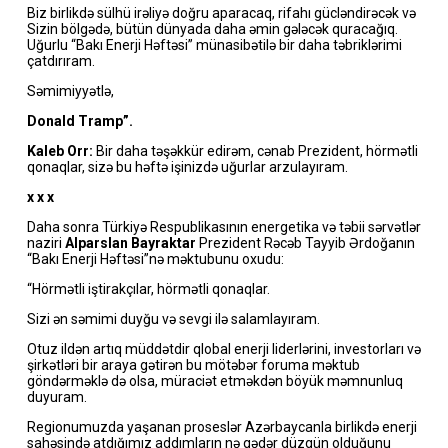
Biz birlikdə sülhü irəliyə doğru aparacaq, rifahı gücləndirəcək və
Sizin bölgədə, bütün dünyada daha əmin gələcək quracağıq.
Uğurlu “Bakı Enerji Həftəsi” münasibətilə bir daha təbriklərimi
çatdırıram.
Səmimiyyətlə,
Donald Tramp”.
Kaleb Orr:
Bir daha təşəkkür edirəm, cənab Prezident, hörmətli
qonaqlar, sizə bu həftə işinizdə uğurlar arzulayıram.
x x x
Daha sonra Türkiyə Respublikasının energetika və təbii sərvətlər
naziri
Alparslan Bayraktar
Prezident Rəcəb Tayyib Ərdoğanın
“Bakı Enerji Həftəsi”nə məktubunu oxudu:
“Hörmətli iştirakçılar, hörmətli qonaqlar.
Sizi ən səmimi duyğu və sevgi ilə salamlayıram.
Otuz ildən artıq müddətdir qlobal enerji liderlərini, investorları və
şirkətləri bir araya gətirən bu mötəbər foruma məktub
göndərməklə də olsa, müraciət etməkdən böyük məmnunluq
duyuram.
Regionumuzda yaşanan proseslər Azərbaycanla birlikdə enerji
sahəsində atdığımız addımların nə qədər düzgün olduğunu