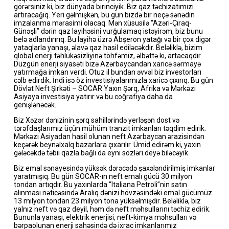
görərsiniz ki, biz dünyada birinciyik. Biz qaz təchizatımızı
artıracağıq. Yeri gəlmişkən, bu gün bizdə bir neçə sənədin
imzalanma mərasimi olacaq. Mən xüsusilə “Azəri-Çıraq-
Günəşli” dərin qaz layihəsini vurğulamaq istəyirəm, biz bunu
belə adlandırırıq. Bu layihə üzrə Abşeron yatağı və bir çox digər
yataqlarla yanaşı, əlavə qaz hasil ediləcəkdir. Beləliklə, bizim
qlobal enerji təhlükəsizliyinə töhfəmiz, əlbəttə ki, artacaqdır.
Düzgün enerji siyasəti bizə Azərbaycandan xaricə sərmayə
yatırmağa imkan verdi. Otuz il bundan əvvəl biz investorları
cəlb edirdik. İndi isə öz investisiyalarımızla xaricə çıxırıq. Bu gün
Dövlət Neft Şirkəti – SOCAR Yaxın Şərq, Afrika və Mərkəzi
Asiyaya investisiya yatırır və bu coğrafiya daha da
genişlənəcək.
Biz Xəzər dənizinin şərq sahillərində yerləşən dost və
tərəfdaşlarımız üçün mühüm tranzit imkanları təqdim edirik.
Mərkəzi Asiyadan hasil olunan neft Azərbaycan ərazisindən
keçərək beynəlxalq bazarlara çıxarılır. Ümid edirəm ki, yaxın
gələcəkdə təbii qazla bağlı da eyni sözləri deyə biləcəyik.
Biz emal sənayesində yüksək dərəcədə şaxələndirilmiş imkanlar
yaratmışıq. Bu gün SOCAR-ın neft emalı gücü 30 milyon
tondan artıqdır. Bu yaxınlarda “Italiana Petroli”nin satın
alınması nəticəsində Aralıq dənizi hövzəsindəki emal gücümüz
13 milyon tondan 23 milyon tona yüksəlmişdir. Beləliklə, biz
yalnız neft və qaz deyil, həm də neft məhsullarını təchiz edirik.
Bununla yanaşı, elektrik enerjisi, neft-kimya məhsulları və
bərpaolunan enerji sahəsində də ixrac imkanlarımız