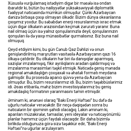
Xüsusilə vurğulamaq istədiyim digər bir məsələ isə ondan
ibarətdir ki, bütün bu nailiyyətlər yüksəksəviyyəli diplomatik
fəaliyyət nəticəsində mümkün olmuşdur. Çünki Azərbaycan
dənizə birbaşa çıxışı olmayan ölkədir. Bizim dünya okeanlarına
çıxışımız yoxdur. Bu səbəbdən enerji resurslarımızı ixrac etmək
üçün digər ölkələrin ərazisindən keçmək zərurəti yaranır. Buna
nail olmaq üçün isə yalnız qonşularınızla deyil, qonşularınızın
qonşuları ilə də yaxşı münasibətlər qurmalısınız. Biz buna nail
olmuşuq.
Qeyd etdiyim kimi, bu gün Cənub Qaz Dəhlizi və onun
genişləndirilmiş marşrutları vasitəsilə Azərbaycanın qazı 16
ölkəyə çatdırılır. Bu ölkələrin hər biri ilə danışıqlar aparmışıq,
sazişlər imzalamışıq, fikir ayrılıqlarını aradan qaldırmışıq və
imzalanma mərasimləri təşkil etmişik. Nəticədə geniş mənada
regional əməkdaşlığın çoxşaxəli və əhatəli formatı meydana
gəlmişdir. Bu prosesdə aparıcı qüvvə yenə də Azərbaycan
olmuşdur. Bu, bizim resurslarımız idi. Bu, bizim təşəbbüslərimiz
idi. Əsas etibarilə, məhz bizim investisiyalarımız bu geniş
əməkdaşlıq formatının yaranmasını təmin etmişdir.
Əminəm ki, ənənəvi olaraq “Bakı Enerji Həftəsi” bu dəfə də
uğurlu nəticələr verəcəkdir. Bir neçə dəqiqədən sonra bu
nəticələrin bir qisminin şahidi olacağıq. Lakin əminəm ki,
aparılan müzakirələr, təmaslar, yeni ideyalar və nəticəyönümlü
planlar hamımız üçün faydalı olacaqdır. Bir daha bizimlə
birlikdə olduğunuza görə sizə təşəkkür edir, “Bakı Enerji
Həftəsi”nə uğurlar arzulayıram.