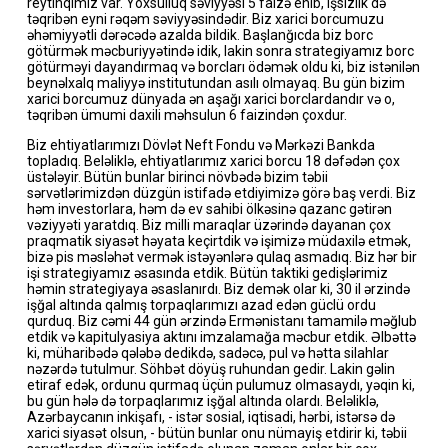
reytinqimiz var. Yoxsulluq səviyyəsi 5 faizə enib, işsizlik də
təqribən eyni rəqəm səviyyəsindədir. Biz xarici borcumuzu
əhəmiyyətli dərəcədə azalda bildik. Başlanğıcda biz borc
götürmək məcburiyyətində idik, lakin sonra strategiyamız borc
götürməyi dayandırmaq və borcları ödəmək oldu ki, biz istənilən
beynəlxalq maliyyə institutundan asılı olmayaq. Bu gün bizim
xarici borcumuz dünyada ən aşağı xarici borclardandır və o,
təqribən ümumi daxili məhsulun 6 faizindən çoxdur.
Biz ehtiyatlarımızı Dövlət Neft Fondu və Mərkəzi Bankda
topladıq. Beləliklə, ehtiyatlarımız xarici borcu 18 dəfədən çox
üstələyir. Bütün bunlar birinci növbədə bizim təbii
sərvətlərimizdən düzgün istifadə etdiyimizə görə baş verdi. Biz
həm investorlara, həm də ev sahibi ölkəsinə qazanc gətirən
vəziyyəti yaratdıq. Biz milli maraqlar üzərində dayanan çox
praqmatik siyasət həyata keçirtdik və işimizə müdaxilə etmək,
bizə pis məsləhət vermək istəyənlərə qulaq asmadıq. Biz hər bir
işi strategiyamız əsasında etdik. Bütün taktiki gedişlərimiz
həmin strategiyaya əsaslanırdı. Biz demək olar ki, 30 il ərzində
işğal altında qalmış torpaqlarımızı azad edən güclü ordu
qurduq. Biz cəmi 44 gün ərzində Ermənistanı tamamilə məğlub
etdik və kapitulyasiya aktını imzalamağa məcbur etdik. Əlbəttə
ki, müharibədə qələbə dedikdə, sadəcə, pul və hətta silahlar
nəzərdə tutulmur. Söhbət döyüş ruhundan gedir. Lakin gəlin
etiraf edək, ordunu qurmaq üçün pulumuz olmasaydı, yəqin ki,
bu gün hələ də torpaqlarımız işğal altında olardı. Beləliklə,
Azərbaycanın inkişafı, - istər sosial, iqtisadi, hərbi, istərsə də
xarici siyasət olsun, - bütün bunlar onu nümayiş etdirir ki, təbii