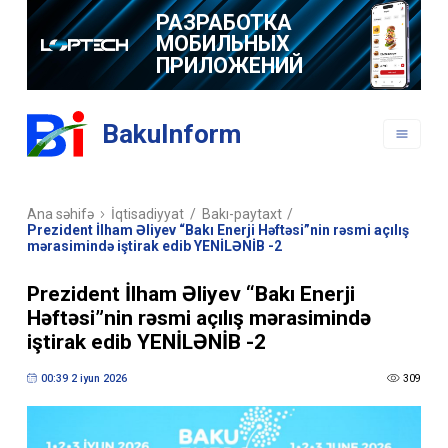
МОБИЛЬНЫХ
ПРИЛОЖЕНИЙ
BakuInform
Ana səhifə
İqtisadiyyat
/
Bakı-paytaxt
/
Prezident İlham Əliyev “Bakı Enerji Həftəsi”nin rəsmi açılış
mərasimində iştirak edib YENİLƏNİB -2
Prezident İlham Əliyev “Bakı Enerji
Həftəsi”nin rəsmi açılış mərasimində
iştirak edib YENİLƏNİB -2
00:39 2 iyun 2026
309