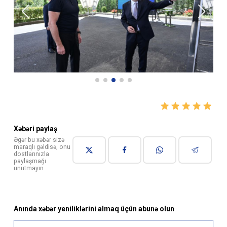
Xəbəri paylaş
Əgər bu xəbər sizə
maraqlı gəldisə, onu
dostlarınızla
paylaşmağı
unutmayın
Anında xəbər yeniliklərini almaq üçün abunə olun