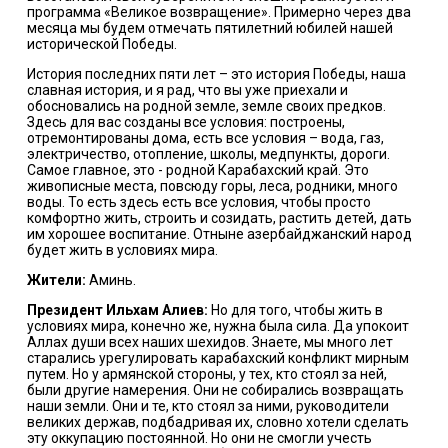
программа «Великое возвращение». Примерно через два
месяца мы будем отмечать пятилетний юбилей нашей
исторической Победы.
История последних пяти лет – это история Победы, наша
славная история, и я рад, что вы уже приехали и
обосновались на родной земле, земле своих предков.
Здесь для вас созданы все условия: построены,
отремонтированы дома, есть все условия – вода, газ,
электричество, отопление, школы, медпункты, дороги.
Самое главное, это - родной Карабахский край. Это
живописные места, повсюду горы, леса, родники, много
воды. То есть здесь есть все условия, чтобы просто
комфортно жить, строить и созидать, растить детей, дать
им хорошее воспитание. Отныне азербайджанский народ
будет жить в условиях мира.
Жители:
Аминь.
Президент Ильхам Алиев:
Но для того, чтобы жить в
условиях мира, конечно же, нужна была сила. Да упокоит
Аллах души всех наших шехидов. Знаете, мы много лет
старались урегулировать карабахский конфликт мирным
путем. Но у армянской стороны, у тех, кто стоял за ней,
были другие намерения. Они не собирались возвращать
наши земли. Они и те, кто стоял за ними, руководители
великих держав, подбадривая их, словно хотели сделать
эту оккупацию постоянной. Но они не смогли учесть