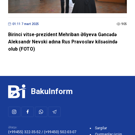
01:11 7 mart 2025
905
Birinci vitse-prezident Mehriban Əliyeva Gəncədə
Aleksandr Nevski adına Rus Pravoslav kilsəsində
olub (FOTO)
BakuInform
Əlaqə:
Sərgilər
(+99455) 322-35-52
/
(+99450) 502-03-07
Qurmanlar üçün