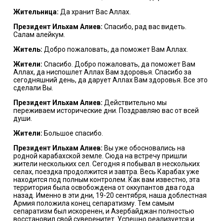
Жительница:
Да хранит Вас Аллах.
Президент Ильхам Алиев:
Спасибо, рад вас видеть.
Салам алейкум.
Житель:
Добро пожаловать, да поможет Вам Аллах.
Жители:
Спасибо. Добро пожаловать, да поможет Вам
Аллах, да ниспошлет Аллах Вам здоровья. Спасибо за
сегодняшний день, да дарует Аллах Вам здоровья. Все это
сделали Вы.
Президент Ильхам Алиев:
Действительно мы
переживаем исторические дни. Поздравляю вас от всей
души.
Жители:
Большое спасибо.
Президент Ильхам Алиев:
Вы уже обосновались на
родной карабахской земле. Сюда на встречу пришли
жители нескольких сел. Сегодня я побывал в нескольких
селах, поездка продолжится и завтра. Весь Карабах уже
находится под полным контролем. Как вам известно, эта
территория была освобождена от оккупантов два года
назад. Именно в эти дни, 19-20 сентября, наша доблестная
Армия положила конец сепаратизму. Тем самым
сепаратизм был искоренен, и Азербайджан полностью
восстановил свой суверенитет. Успешно реализуется и