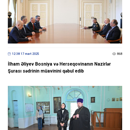
12:38 17 mart 2025
868
İlham Əliyev Bosniya və Herseqovinanın Nazirlər
Şurası sədrinin müavinini qəbul edib