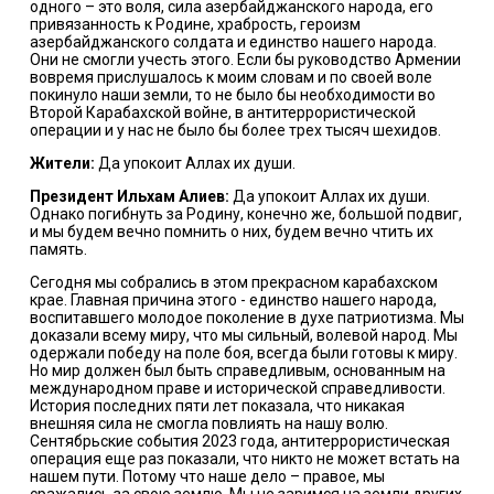
одного – это воля, сила азербайджанского народа, его
привязанность к Родине, храбрость, героизм
азербайджанского солдата и единство нашего народа.
Они не смогли учесть этого. Если бы руководство Армении
вовремя прислушалось к моим словам и по своей воле
покинуло наши земли, то не было бы необходимости во
Второй Карабахской войне, в антитеррористической
операции и у нас не было бы более трех тысяч шехидов.
Жители:
Да упокоит Аллах их души.
Президент Ильхам Алиев:
Да упокоит Аллах их души.
Однако погибнуть за Родину, конечно же, большой подвиг,
и мы будем вечно помнить о них, будем вечно чтить их
память.
Сегодня мы собрались в этом прекрасном карабахском
крае. Главная причина этого - единство нашего народа,
воспитавшего молодое поколение в духе патриотизма. Мы
доказали всему миру, что мы сильный, волевой народ. Мы
одержали победу на поле боя, всегда были готовы к миру.
Но мир должен был быть справедливым, основанным на
международном праве и исторической справедливости.
История последних пяти лет показала, что никакая
внешняя сила не смогла повлиять на нашу волю.
Сентябрьские события 2023 года, антитеррористическая
операция еще раз показали, что никто не может встать на
нашем пути. Потому что наше дело – правое, мы
сражались за свою землю. Мы не заримся на земли других