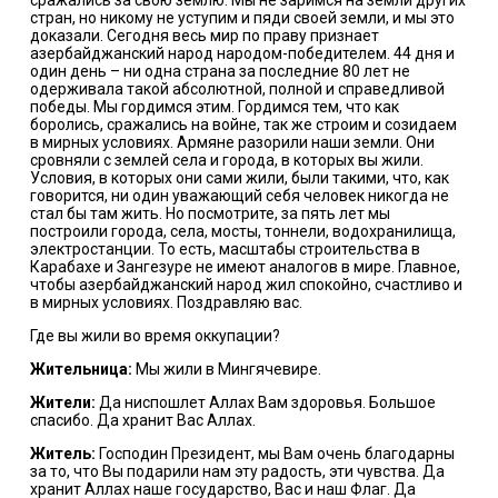
стран, но никому не уступим и пяди своей земли, и мы это
доказали. Сегодня весь мир по праву признает
азербайджанский народ народом-победителем. 44 дня и
один день – ни одна страна за последние 80 лет не
одерживала такой абсолютной, полной и справедливой
победы. Мы гордимся этим. Гордимся тем, что как
боролись, сражались на войне, так же строим и созидаем
в мирных условиях. Армяне разорили наши земли. Они
сровняли с землей села и города, в которых вы жили.
Условия, в которых они сами жили, были такими, что, как
говорится, ни один уважающий себя человек никогда не
стал бы там жить. Но посмотрите, за пять лет мы
построили города, села, мосты, тоннели, водохранилища,
электростанции. То есть, масштабы строительства в
Карабахе и Зангезуре не имеют аналогов в мире. Главное,
чтобы азербайджанский народ жил спокойно, счастливо и
в мирных условиях. Поздравляю вас.
Где вы жили во время оккупации?
Жительница:
Мы жили в Мингячевире.
Жители:
Да ниспошлет Аллах Вам здоровья. Большое
спасибо. Да хранит Вас Аллах.
Житель:
Господин Президент, мы Вам очень благодарны
за то, что Вы подарили нам эту радость, эти чувства. Да
хранит Аллах наше государство, Вас и наш Флаг. Да