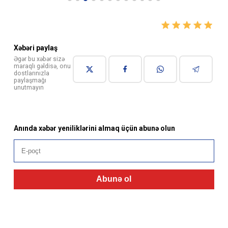
Xəbəri paylaş
Əgər bu xəbər sizə
maraqlı gəldisə, onu
dostlarınızla
paylaşmağı
unutmayın
Anında xəbər yeniliklərini almaq üçün abunə olun
Abunə ol