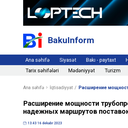
BakuInform
Ana səhifə
Siyasət
Bakı - paytaxt
Tarix səhifələri
Mədəniyyət
Turizm
Ana səhifə
İqtisadiyyat
/
Расширение мощности
Расширение мощности трубопро
надежных маршрутов поставок 
13:43 16 dekabr 2023