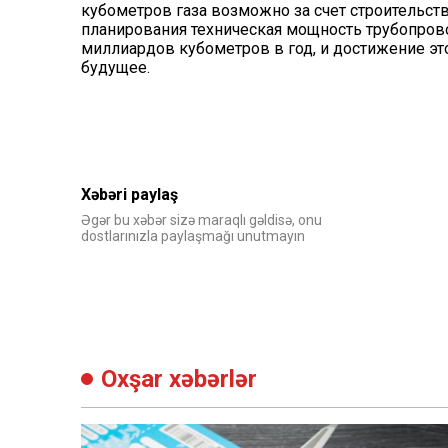
кубометров газа возможно за счет строительств
планирования техническая мощность трубопрово
миллиардов кубометров в год, и достижение эт
будущее.
Xəbəri paylaş
Əgər bu xəbər sizə maraqlı gəldisə, onu
dostlarınızla paylaşmağı unutmayın
Oxşar xəbərlər