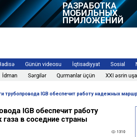
РАЗРАБОТКА
МОБИЛЬНЫХ
ПРИЛОЖЕНИЙ
Hadisə
Günün videosu
İqtisadiyyat
Sosial
İdman
Sərgilər
Qurmanlar üçün
XXI əsrin uşa
 трубопровода IGB обеспечит работу надежных маршру
вода IGB обеспечит работу
газа в соседние страны
1310