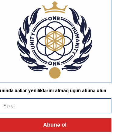
Anında xəbər yeniliklərini almaq üçün abunə olun
Abunə ol