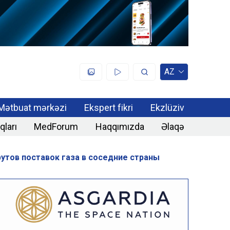
AZ
Mətbuat mərkəzi
Ekspert fikri
Ekzlüziv
qları
MedForum
Haqqımızda
Əlaqə
тов поставок газа в соседние страны