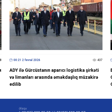
8
00:21 2 fevral 2026
437
и
ADY ilə Gürcüstanın aparıcı logistika şirkəti
və limanları arasında əməkdaşlıq müzakirə
edilib
Əlaqə: