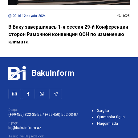
00:16 12 noyabr 2024
1025
В Баку завершилась 1-я сессия 29-й Конференции
сторон Рамочной конвенции ООН по изменению
климата
BakuInform
Əlaqə:
Sərgilər
(+99455) 322-35-52
/
(+99450) 502-03-07
Qurmanlar üçün
E-poçt:
Haqqımızda
ldj@bakuinform.az
Təsisçi və Baş redaktor: