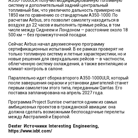
A350-1000ULR получил модифицированную топливную
систему и дополнительный задний центральный
топливный бак, что увеличило дальность примерно на
1850 км по сравнению со стандартным A350-1000. По
расчетам Airbus, это позволит самолету находиться в
воздухе до 22 часов и выполнять прямые рейсы, в том
числе между Сиднеем и Лондоном — расстояние около 18
500 км — без промежуточной посадки.
Сейчас Airbus начал двухмесячную программу
сертификационных испытаний. В ее рамках проверят не
только топливную систему и летные характеристики, но и
новые решения для сверхдальних рейсов — в частности,
облегченную систему охлаждения, а также вентиляцию и
климат-контроль в салоне.
Параллельно идет сборка второго A350-1000ULR, который
после завершения окраски и установки двигателей станет
первым самолетом этого типа, переданным Qantas. Его
поставка запланирована на апрель 2027 года.
Программа Project Sunrise считается одним из самых
амбициозных проектов в гражданской авиации: она
должна сделать возможными беспосадочные перелеты
между Австралией и Европой.
Dexter
Источники
:
Interesting Engineering,
https://www.ixbt.com/