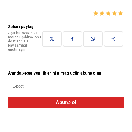
Xəbəri paylaş
Əgər bu xəbər sizə
maraqlı gəldisə, onu
dostlarınızla
paylaşmağı
unutmayın
Anında xəbər yeniliklərini almaq üçün abunə olun
Abunə ol