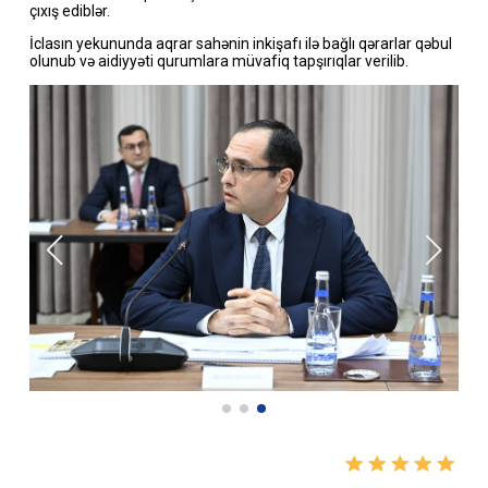
çıxış ediblər.
İclasın yekununda aqrar sahənin inkişafı ilə bağlı qərarlar qəbul
olunub və aidiyyəti qurumlara müvafiq tapşırıqlar verilib.
Xəbəri paylaş