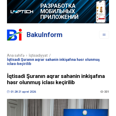
РАЗРАБОТКА
МОБИЛЬНЫХ
ПРИЛОЖЕНИЙ
BakuInform
Ana səhifə
İqtisadiyyat
/
İqtisadi Şuranın aqrar sahənin inkişafına həsr olunmuş
iclası keçirilib
İqtisadi Şuranın aqrar sahənin inkişafına
həsr olunmuş iclası keçirilib
01:28 21 aprel 2026
331