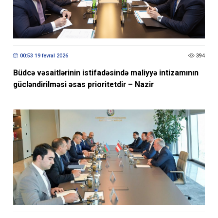
00:53 19 fevral 2026
394
Büdcə vəsaitlərinin istifadəsində maliyyə intizamının
gücləndirilməsi əsas prioritetdir – Nazir
18:10 18 aprel 2024
1276