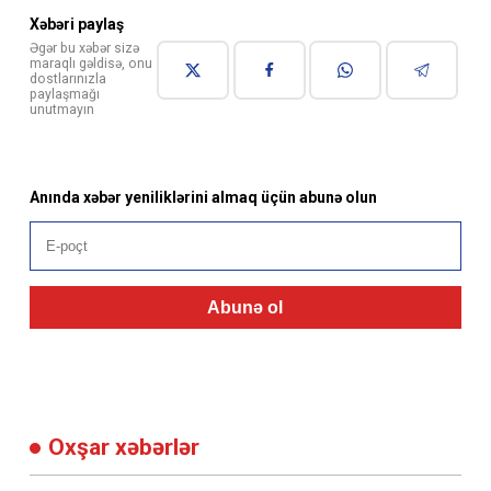
Əgər bu xəbər sizə
maraqlı gəldisə, onu
dostlarınızla
paylaşmağı
unutmayın
Anında xəbər yeniliklərini almaq üçün abunə olun
Abunə ol
Oxşar xəbərlər