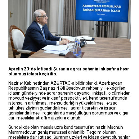
Aprelin 20-də İqtisadi Şuranın aqrar sahənin inkişafına həsr
olunmuş iclası keçirilib.
Nazirlər Kabinetindən AZƏRTAC-a bildiriblər ki, Azərbaycan
Respublikasının Baş naziri Əli Əsədovun rəhbərliyi ilə keçirilən
iclasın gündəliyində aqrar sahənin dayanıqlı inkişafı, o cümlədən
mövcud vəziyyət və inkişaf perspektivləri, kənd təsərrüfatında
istehsalın artırılması, məhsuldarlığın yüksəldilməsi, ərzaq
təhlükəsizliyinin gücləndirilməsi, aqrar ticarətin və ixracın
genişləndirilməsi, regionlarda məşğulluğun qorunması və digər
carı məsələlər ətraflı müzakirə olunub.
Gündəlikdə olan məsələ üzrə kənd təsərrüfatı naziri Məcnun
Məmmədovun geniş məruzəsi dinlənilib. Təqdim olunan
məsələlərə dair İqtisadi Şuranın üzvləri və iclasa dəvət olunanlar