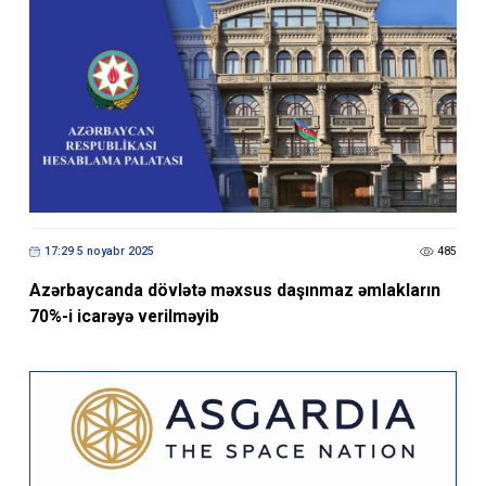
17:29 5 noyabr 2025
485
Azərbaycanda dövlətə məxsus daşınmaz əmlakların
70%-i icarəyə verilməyib