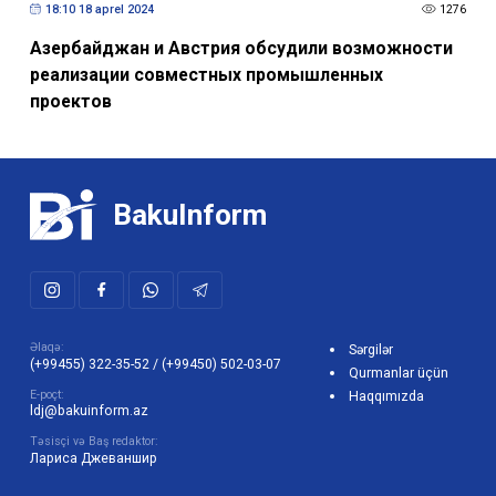
Азербайджан и Австрия обсудили возможности
реализации совместных промышленных
проектов
BakuInform
Əlaqə:
Sərgilər
(+99455) 322-35-52
/
(+99450) 502-03-07
Qurmanlar üçün
E-poçt:
Haqqımızda
ldj@bakuinform.az
Təsisçi və Baş redaktor:
Лариса Джеваншир