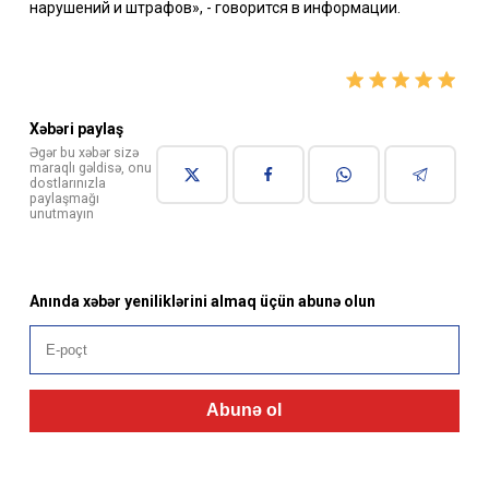
нарушений и штрафов», - говорится в информации.
Xəbəri paylaş
Əgər bu xəbər sizə
maraqlı gəldisə, onu
dostlarınızla
paylaşmağı
unutmayın
Anında xəbər yeniliklərini almaq üçün abunə olun
Abunə ol