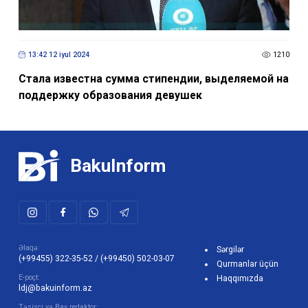
13:42 12 iyul 2024
1210
Стала известна сумма стипендии, выделяемой на
поддержку образования девушек
BakuInform
Əlaqə:
Sərgilər
(+99455) 322-35-52
/
(+99450) 502-03-07
Qurmanlar üçün
E-poçt:
Haqqımızda
ldj@bakuinform.az
Təsisçi və Baş redaktor: