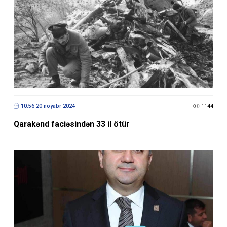
10:56 20 noyabr 2024
1144
Qarakənd faciəsindən 33 il ötür