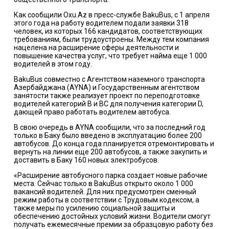
Как сообщили Oxu.Az в пресс-службе BakuBus, с 1 апреля
этого года на работу водителем подали заявки 318
человек, из которых 166 кандидатов, соответствующих
требованиям, были трудоустроены. Между тем компания
нацелена на расширение сферы деятельности и
повышение качества услуг, что требует найма еще 1 000
водителей в этом году.
BakuBus совместно с Агентством наземного транспорта
Азербайджана (AYNA) и Государственным агентством
занятости также реализует проект по переподготовке
водителей категорий B и BC для получения категории D,
дающей право работать водителем автобуса.
В свою очередь в AYNA сообщили, что за последний год
только в Баку было введено в эксплуатацию более 200
автобусов. До конца года планируется отремонтировать и
вернуть на линии еще 200 автобусов, а также закупить и
доставить в Баку 160 новых электробусов.
«Расширение автобусного парка создает новые рабочие
места. Сейчас только в BakuBus открыто около 1 000
вакансий водителей. Для них предусмотрен сменный
режим работы в соответствии с Трудовым кодексом, а
также меры по усилению социальной защиты и
обеспечению достойных условий жизни. Водители смогут
получать ежемесячные премии за образцовую работу без