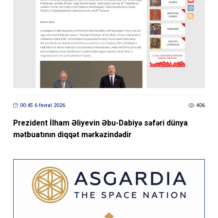
00:45 6 fevral 2026
406
Prezident İlham Əliyevin Əbu-Dabiyə səfəri dünya
mətbuatının diqqət mərkəzindədir