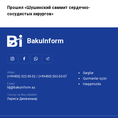
Прошел «Шушинский саммит сердечно-
сосудистых хирургов»
BakuInform
Əlaqə:
Sərgilər
(+99455) 322-35-52
/
(+99450) 502-03-07
Qurmanlar üçün
E-poçt:
Haqqımızda
ldj@bakuinform.az
Təsisçi və Baş redaktor:
Лариса Джеваншир