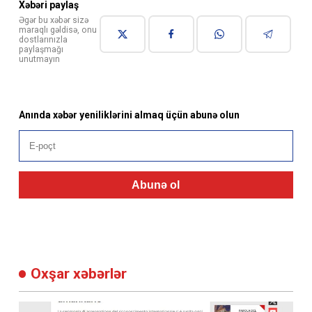
Xəbəri paylaş
Əgər bu xəbər sizə
maraqlı gəldisə, onu
dostlarınızla
paylaşmağı
unutmayın
Anında xəbər yeniliklərini almaq üçün abunə olun
Abunə ol
Oxşar xəbərlər