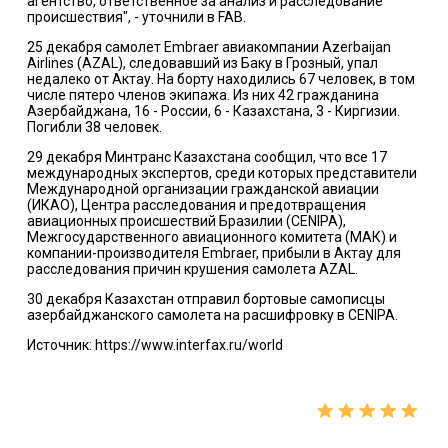
агентство, ответственное за анализ и расследование
происшествия", - уточнили в FAB.
25 декабря самолет Embraer авиакомпании Azerbaijan
Airlines (AZAL), следовавший из Баку в Грозный, упал
недалеко от Актау. На борту находились 67 человек, в том
числе пятеро членов экипажа. Из них 42 гражданина
Азербайджана, 16 - России, 6 - Казахстана, 3 - Киргизии.
Погибли 38 человек.
29 декабря Минтранс Казахстана сообщил, что все 17
международных экспертов, среди которых представители
Международной организации гражданской авиации
(ИКАО), Центра расследования и предотвращения
авиационных происшествий Бразилии (CENIPA),
Межгосударственного авиационного комитета (МАК) и
компании-производителя Embraer, прибыли в Актау для
расследования причин крушения самолета AZAL.
30 декабря Казахстан отправил бортовые самописцы
азербайджанского самолета на расшифровку в CENIPA.
Источник: https://www.interfax.ru/world