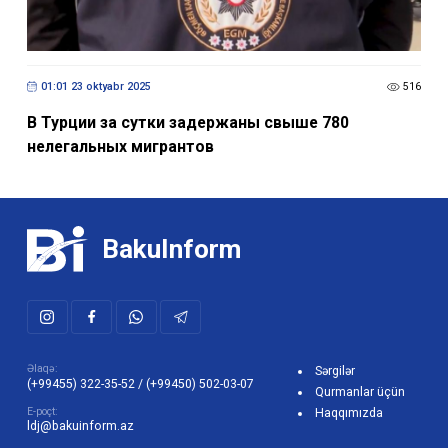
01:01 23 oktyabr 2025
516
В Турции за сутки задержаны свыше 780
нелегальныx мигрантов
BakuInform
Əlaqə:
Sərgilər
(+99455) 322-35-52
/
(+99450) 502-03-07
Qurmanlar üçün
E-poçt:
Haqqımızda
ldj@bakuinform.az