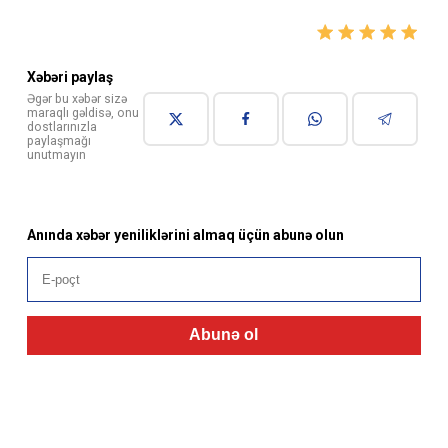
Xəbəri paylaş
Əgər bu xəbər sizə
maraqlı gəldisə, onu
dostlarınızla
paylaşmağı
unutmayın
Anında xəbər yeniliklərini almaq üçün abunə olun
Abunə ol