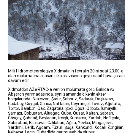
Milli Hidrometeorologiya Xidmətinin fevralın 20-si saat 23:00-a
olan məlumatına əsasən ölkə ərazisində qeyri-sabit hava şəraiti
davam edir.
Xidmətdən AZƏRTAC-a verilən məlumata görə, Bakıda və
Abşeron yarımadasında, eyni zamanda ölkənin əksər
bölgələrində- Naxçıvan, Şərur, Şahbuz, Sədərək, Daşkəsən,
Gədəbəy, Göygöl, Gəncə, Naftalan, Ceyrançöl, Tovuz, Ağstafa,
Tərtər, Balakən, Qax, Zaqatala, Şəki, Oğuz, Qəbələ, İsmayıllı,
Şamaxı, Qobustan, Altıağac, Quba, Qusar, Xaltan, Şabran,
Göyçay, Şahdağ, Beyləqan, İmişli, Kürdəmir, Zərdab, Neftçala,
Sabirabad, Biləsuvar, Cəlilabad, Ağsu, Yevlax, Mingəçevir,
Yardımlı, Lerik, Ağdam, Füzuli, Şuşa, Xankəndi, Xocalı, Zəngilan,
Kəlbəcər, Laçın, Qubadlıda qar müşahidə olunur.