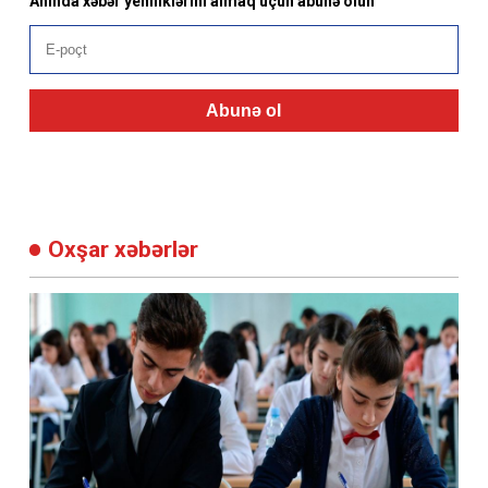
Anında xəbər yeniliklərini almaq üçün abunə olun
Abunə ol
Oxşar xəbərlər