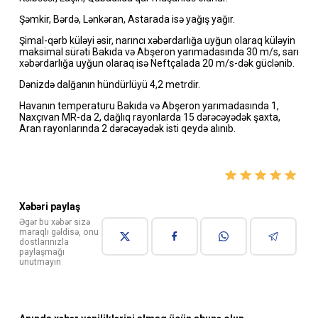
Şəmkir, Bərdə, Lənkəran, Astarada isə yağış yağır.
Şimal-qərb küləyi əsir, narıncı xəbərdarlığa uyğun olaraq küləyin
maksimal sürəti Bakıda və Abşeron yarımadasında 30 m/s, sarı
xəbərdarlığa uyğun olaraq isə Neftçalada 20 m/s-dək güclənib.
Dənizdə dalğanın hündürlüyü 4,2 metrdir.
Havanın temperaturu Bakıda və Abşeron yarımadasında 1,
Naxçıvan MR-da 2, dağlıq rayonlarda 15 dərəcəyədək şaxta,
Aran rayonlarında 2 dərəcəyədək isti qeydə alınıb.
Xəbəri paylaş
Əgər bu xəbər sizə
maraqlı gəldisə, onu
dostlarınızla
paylaşmağı
unutmayın