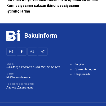
Komissiyasının səksən ikinci sessiyasının
iştirakçılarına
BakuInform
Əlaqə:
Sərgilər
(+99455) 322-35-52
/
(+99450) 502-03-07
Qurmanlar üçün
E-poçt:
Haqqımızda
ldj@bakuinform.az
Təsisçi və Baş redaktor:
Лариса Джеваншир