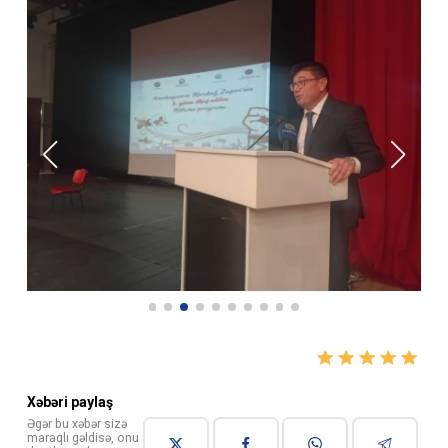
Xəbəri paylaş
Əgər bu xəbər sizə
maraqlı gəldisə, onu