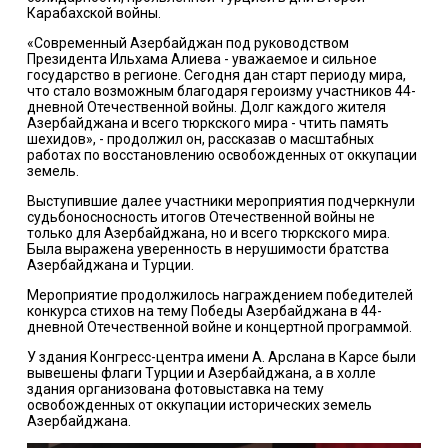
Карабахской войны.
«Современный Азербайджан под руководством
Президента Ильхама Алиева - уважаемое и сильное
государство в регионе. Сегодня дан старт периоду мира,
что стало возможным благодаря героизму участников 44-
дневной Отечественной войны. Долг каждого жителя
Азербайджана и всего тюркского мира - чтить память
шехидов», - продолжил он, рассказав о масштабных
работах по восстановлению освобожденных от оккупации
земель.
Выступившие далее участники мероприятия подчеркнули
судьбоносносность итогов Отечественной войны не
только для Азербайджана, но и всего тюркского мира.
Была выражена уверенность в нерушимости братства
Азербайджана и Турции.
Мероприятие продолжилось награждением победителей
конкурса стихов на тему Победы Азербайджана в 44-
дневной Отечественной войне и концертной программой.
У здания Конгресс-центра имени А. Арслана в Карсе были
вывешены флаги Турции и Азербайджана, а в холле
здания организована фотовыставка на тему
освобожденных от оккупации исторических земель
Азербайджана.