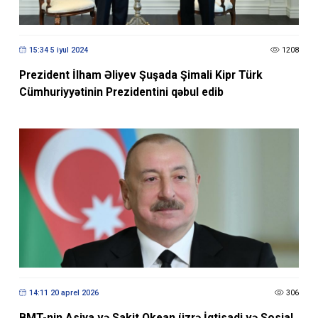
15:34 5 iyul 2024
1208
Prezident İlham Əliyev Şuşada Şimali Kipr Türk
Cümhuriyyətinin Prezidentini qəbul edib
14:11 20 aprel 2026
306
BMT-nin Asiya və Sakit Okean üzrə İqtisadi və Sosial