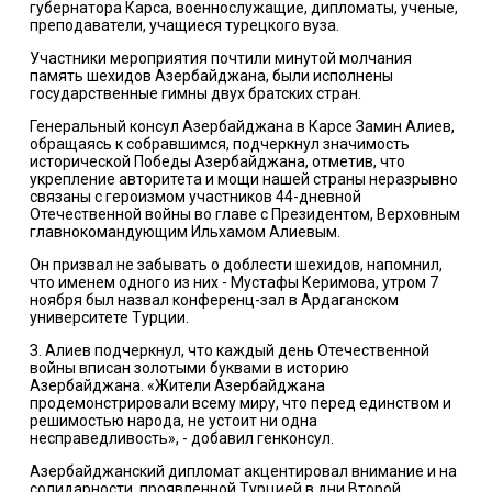
губернатора Карса, военнослужащие, дипломаты, ученые,
преподаватели, учащиеся турецкого вуза.
Участники мероприятия почтили минутой молчания
память шехидов Азербайджана, были исполнены
государственные гимны двух братских стран.
Генеральный консул Азербайджана в Карсе Замин Алиев,
обращаясь к собравшимся, подчеркнул значимость
исторической Победы Азербайджана, отметив, что
укрепление авторитета и мощи нашей страны неразрывно
связаны с героизмом участников 44-дневной
Отечественной войны во главе с Президентом, Верховным
главнокомандующим Ильхамом Алиевым.
Он призвал не забывать о доблести шехидов, напомнил,
что именем одного из них - Мустафы Керимова, утром 7
ноября был назвал конференц-зал в Ардаганском
университете Турции.
З. Алиев подчеркнул, что каждый день Отечественной
войны вписан золотыми буквами в историю
Азербайджана. «Жители Азербайджана
продемонстрировали всему миру, что перед единством и
решимостью народа, не устоит ни одна
несправедливость», - добавил генконсул.
Азербайджанский дипломат акцентировал внимание и на
солидарности, проявленной Турцией в дни Второй