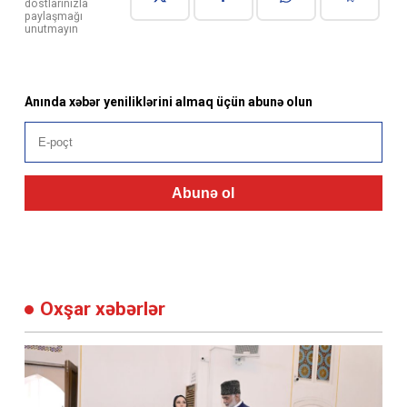
dostlarınızla
paylaşmağı
unutmayın
Anında xəbər yeniliklərini almaq üçün abunə olun
Abunə ol
Oxşar xəbərlər