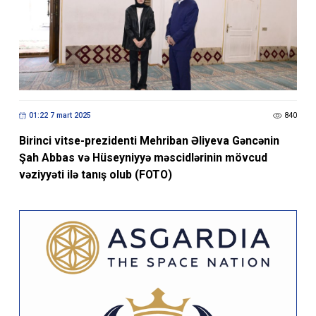
01:22 7 mart 2025
840
Birinci vitse-prezidenti Mehriban Əliyeva Gəncənin
Şah Abbas və Hüseyniyyə məscidlərinin mövcud
vəziyyəti ilə tanış olub (FOTO)