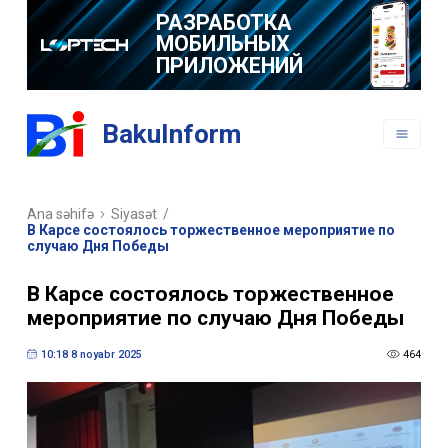
РАЗРАБОТКА
МОБИЛЬНЫХ
ПРИЛОЖЕНИЙ
BakuInform
Ana səhifə
Siyasət
/
В Карсе состоялось торжественное мероприятие по
случаю Дня Победы
В Карсе состоялось торжественное
мероприятие по случаю Дня Победы
10:18 8 noyabr 2025
464