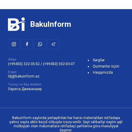
BakuInform
Əlaqə:
Sərgilər
(+99455) 322-35-52
/
(+99450) 502-03-07
Qurmanlar üçün
E-poçt:
Haqqımızda
ldj@bakuinform.az
Təsisçi və Baş redaktor:
Лариса Джеваншир
Bakuinform saytında yerləşdirilən hər hansı materialdan istifadəyə
yalnız sayta aktiv keçid olduqda icazə verilir. Sayt rəhbərliyi saytın əqli
mülkiyyəti olan məlumatlara istifadəçi şərhlərinə görə məsuliyyət
daşımır.