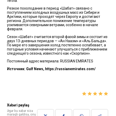
тепла.
Резкое похолодание в период «Шабат» связано с
поступлением холодных воздушных масс из Сибири и
Арктики, которые проходят через Европу и достигают
региона. Дополнительное понижение температуры
усиливается северными ветрами, особенно в начале
февраля.
Сезон «Шабат» считается второй фазой зимы и состоит из
двух 13-дневных периодов — «Ан Нааэм» и «Аль Бальда».
По мере его завершения холод постепенно ослабевает, а
погодные условия начинают улучшаться с приближением
следующего сезона, известного как «Скорпион».
Постоянный адрес материала: RUSSIAN EMIRATES
Источник: Gulf News, https://russianemirates.com/
Xəbəri paylaş
Əgər bu xəbər sizə
maraqlı gəldisə, onu