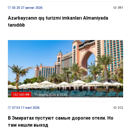
03:20 27 yanvar 2026
391
Azərbaycanın qış turizmi imkanları Almaniyada
tanıdılıb
07:54 17 mart 2026
312
В Эмиратах пустуют самые дорогие отели. Но
там нашли выход