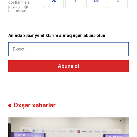
dostlarınızla
paylaşmağı
unutmayın
Anında xəbər yeniliklərini almaq üçün abunə olun
Abunə ol
Oxşar xəbərlər