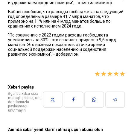
и удерживаем средние позиции", - отметил министр.
Бабаев сообщил, что расходы госбюджета на следующий
год определены в размере 41,7 млрд манатов, что
примерно на 11% или на 4 млрд манатов больше по
сравнению с исполнением 2024 года.
"По сравнению с 2022 годом расходы госбюджета
увеличились на 30% - это означает прирост в 9,6 млрд
манатов. Это важный показатель с точки зрения
социальной поддержки населению и содействия
развитию экономики", - добавил он.
Xəbəri paylaş
Əgər bu xəbər sizə
maraqlı gəldisə, onu
dostlarınızla
paylaşmağı
unutmayın
Anında xəbər yeniliklərini almaq üçün abunə olun