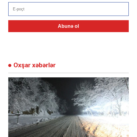
Abunə ol
Oxşar xəbərlər