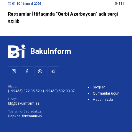
01:10 16 aprel 2026
381
Rəssamlar İttifaqında "Qərbi Azərbaycan" adlı sərgi
açılıb
BakuInform
Əlaqə:
Sərgilər
(+99455) 322-35-52
/
(+99450) 502-03-07
Qurmanlar üçün
E-poçt:
Haqqımızda
ldj@bakuinform.az
Təsisçi və Baş redaktor:
Лариса Джеваншир