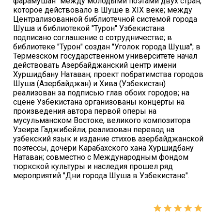
фарамушан" между молодыми поэтами двух стран,
которое действовало в Шуше в XIX веке; между
Централизованной библиотечной системой города
Шуша и библиотекой "Турон" Узбекистана
подписано соглашение о сотрудничестве; в
библиотеке "Турон" создан "Уголок города Шуша"; в
Термезском государственном университете начал
действовать Азербайджанский центр имени
Хуршидбану Натаван; проект побратимства городов
Шуша (Азербайджан) и Хива (Узбекистан)
реализован за подписью глав обоих городов; на
сцене Узбекистана организованы концерты на
произведения автора первой оперы на
мусульманском Востоке, великого композитора
Узеира Гаджибейли; реализован перевод на
узбекский язык и издание стихов азербайджанской
поэтессы, дочери Карабахского хана Хуршидбану
Натаван; совместно с Международным фондом
тюркской культуры и наследия прошел ряд
мероприятий "Дни города Шуша в Узбекистане".