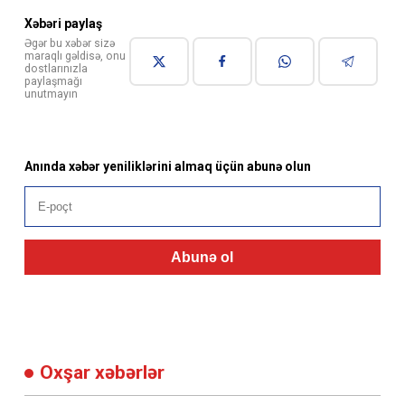
Xəbəri paylaş
Əgər bu xəbər sizə
maraqlı gəldisə, onu
dostlarınızla
paylaşmağı
unutmayın
Anında xəbər yeniliklərini almaq üçün abunə olun
Abunə ol
Oxşar xəbərlər