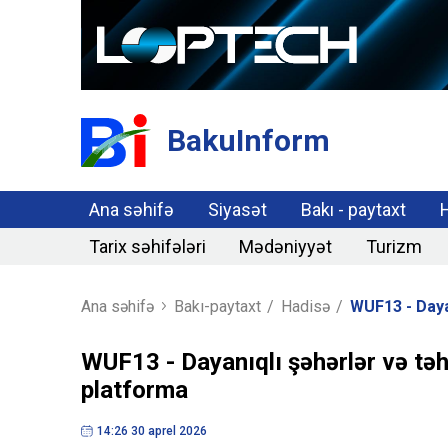
BakuInform
Ana səhifə
Siyasət
Bakı - paytaxt
Tarix səhifələri
Mədəniyyət
Turizm
Ana səhifə
Bakı-paytaxt
/
Hadisə
/
WUF13 - Dayan
WUF13 - Dayanıqlı şəhərlər və təh
platforma
14:26 30 aprel 2026