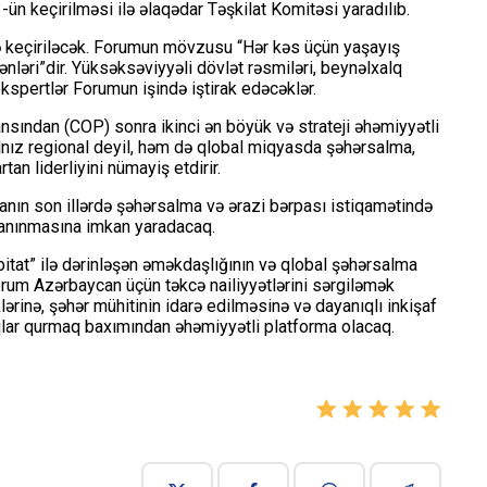
ün keçirilməsi ilə əlaqədar Təşkilat Komitəsi yaradılıb.
ə keçiriləcək. Forumun mövzusu “Hər kəs üçün yaşayış
ənləri”dir. Yüksəksəviyyəli dövlət rəsmiləri, beynəlxalq
kspertlər Forumun işində iştirak edəcəklər.
nsından (COP) sonra ikinci ən böyük və strateji əhəmiyyətli
alnız regional deyil, həm də qlobal miqyasda şəhərsalma,
an liderliyini nümayiş etdirir.
nın son illərdə şəhərsalma və ərazi bərpası istiqamətində
tanınmasına imkan yaradacaq.
at” ilə dərinləşən əməkdaşlığının və qlobal şəhərsalma
orum Azərbaycan üçün təkcə nailiyyətlərini sərgiləmək
lərinə, şəhər mühitinin idarə edilməsinə və dayanıqlı inkişaf
qlar qurmaq baxımından əhəmiyyətli platforma olacaq.