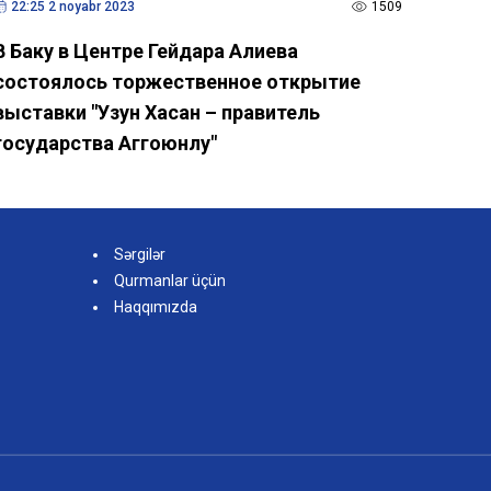
22:25 2 noyabr 2023
1509
В Баку в Центре Гейдара Алиева
состоялось торжественное открытие
выставки "Узун Хасан – правитель
государства Аггоюнлу"
Sərgilər
Qurmanlar üçün
Haqqımızda