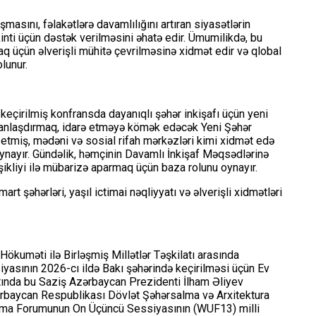
şmasını, fəlakətlərə davamlılığını artıran siyasətlərin
kinti üçün dəstək verilməsini əhatə edir. Ümumilikdə, bu
q üçün əlverişli mühitə çevrilməsinə xidmət edir və qlobal
lunur.
keçirilmiş konfransda dayanıqlı şəhər inkişafı üçün yeni
lanlaşdırmaq, idarə etməyə kömək edəcək Yeni Şəhər
f etmiş, mədəni və sosial rifah mərkəzləri kimi xidmət edə
oynayır. Gündəlik, həmçinin Davamlı İnkişaf Məqsədlərinə
ikliyi ilə mübarizə aparmaq üçün baza rolunu oynayır.
 şəhərləri, yaşıl ictimai nəqliyyatı və əlverişli xidmətləri
kuməti ilə Birləşmiş Millətlər Təşkilatı arasında
ının 2026-cı ildə Bakı şəhərində keçirilməsi üçün Ev
rtında bu Saziş Azərbaycan Prezidenti İlham Əliyev
zərbaycan Respublikası Dövlət Şəhərsalma və Arxitektura
lma Forumunun On Üçüncü Sessiyasının (WUF13) milli