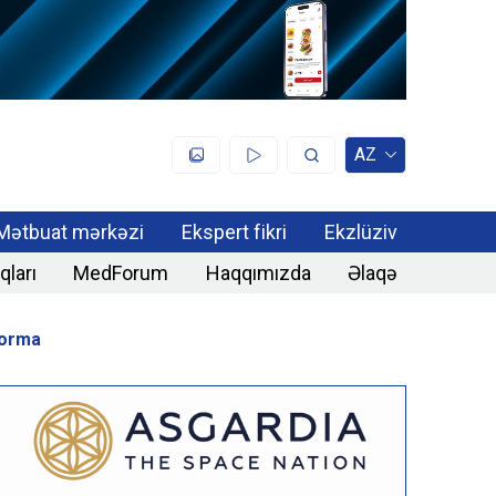
AZ
Mətbuat mərkəzi
Ekspert fikri
Ekzlüziv
qları
MedForum
Haqqımızda
Əlaqə
forma