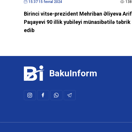
15:37 15 fevral 2024
138
Birinci vitse-prezident Mehriban Əliyeva Arif
Paşayevi 90 illik yubileyi münasibətilə təbrik
edib
BakuInform