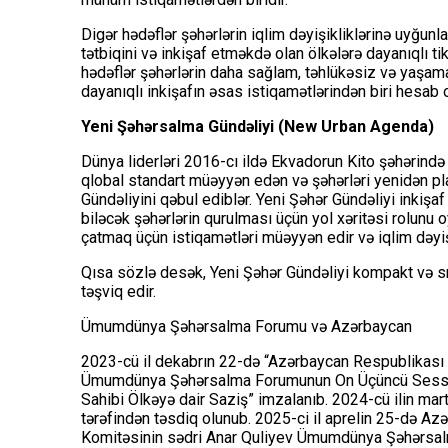
Digər hədəflər şəhərlərin iqlim dəyişikliklərinə uyğunla
tətbiqini və inkişaf etməkdə olan ölkələrə dayanıqlı ti
hədəflər şəhərlərin daha sağlam, təhlükəsiz və yaşama
dayanıqlı inkişafın əsas istiqamətlərindən biri hesab o
Yeni Şəhərsalma Gündəliyi (New Urban Agenda)
Dünya liderləri 2016-cı ildə Ekvadorun Kito şəhərində 
qlobal standart müəyyən edən və şəhərləri yenidən p
Gündəliyini qəbul ediblər. Yeni Şəhər Gündəliyi inkişa
biləcək şəhərlərin qurulması üçün yol xəritəsi rolunu 
çatmaq üçün istiqamətləri müəyyən edir və iqlim dəyiş
Qısa sözlə desək, Yeni Şəhər Gündəliyi kompakt və smart
təşviq edir.
Ümumdünya Şəhərsalma Forumu və Azərbaycan
2023-cü il dekabrın 22-də “Azərbaycan Respublikası Hö
Ümumdünya Şəhərsalma Forumunun On Üçüncü Sessiyas
Sahibi Ölkəyə dair Saziş” imzalanıb. 2024-cü ilin ma
tərəfindən təsdiq olunub. 2025-ci il aprelin 25-də A
Komitəsinin sədri Anar Quliyev Ümumdünya Şəhərsa