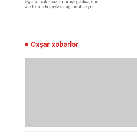
Əgər bu xəbər sizə maraqlı gəldisə, onu
dostlarınızla paylaşmağı unutmayın
Oxşar xəbərlər