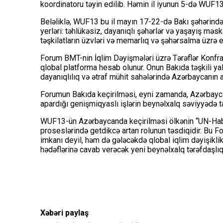
koordinatoru təyin edilib. Həmin il iyunun 5-də WUF13-
Beləliklə, WUF13 bu il mayın 17-22-də Bakı şəhərind
yerləri: təhlükəsiz, dayanıqlı şəhərlər və yaşayış məsk
təşkilatların üzvləri və memarlıq və şəhərsalma üzrə e
Forum BMT-nin İqlim Dəyişmələri üzrə Tərəflər Konfra
qlobal platforma hesab olunur. Onun Bakıda təşkili y
dayanıqlılıq və ətraf mühit sahələrində Azərbaycanın art
Forumun Bakıda keçirilməsi, eyni zamanda, Azərbayca
apardığı genişmiqyaslı işlərin beynəlxalq səviyyədə 
WUF13-ün Azərbaycanda keçirilməsi ölkənin “UN-Habit
proseslərində getdikcə artan rolunun təsdiqidir. Bu F
imkanı deyil, həm də gələcəkdə qlobal iqlim dəyişiklik
hədəflərinə cavab verəcək yeni beynəlxalq tərəfdaşlı
Xəbəri paylaş