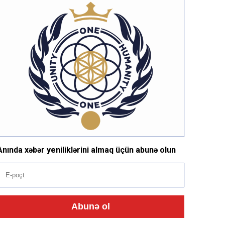
Anında xəbər yeniliklərini almaq üçün abunə olun
Abunə ol