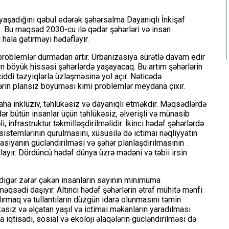
 yaşadığını qəbul edərək şəhərsalma Dayanıqlı İnkişaf
 Bu məqsəd 2030-cu ilə qədər şəhərləri və insan
 hala gətirməyi hədəfləyir.
 problemlər durmadan artır. Urbanizasiya sürətlə davam edir
in böyük hissəsi şəhərlərdə yaşayacaq. Bu artım şəhərlərin
ciddi təzyiqlərlə üzləşməsinə yol açır. Nəticədə
lərin plansız böyüməsi kimi problemlər meydana çıxır.
ha inklüziv, təhlükəsiz və dayanıqlı etməkdir. Məqsədlərdə
r bütün insanlar üçün təhlükəsiz, əlverişli və münasib
 infrastruktur təkmilləşdirilməlidir. İkinci hədəf şəhərlərdə
sistemlərinin qurulmasını, xüsusilə də ictimai nəqliyyatın
zasiyanın gücləndirilməsi və şəhər planlaşdırılmasının
ulayır. Dördüncü hədəf dünya üzrə mədəni və təbii irsin
ə digər zərər çəkən insanların sayının minimuma
məqsədi daşıyır. Altıncı hədəf şəhərlərin ətraf mühitə mənfi
dırmaq və tullantıların düzgün idarə olunmasını təmin
əsiz və əlçatan yaşıl və ictimai məkanların yaradılması
a iqtisadi, sosial və ekoloji əlaqələrin gücləndirilməsi də