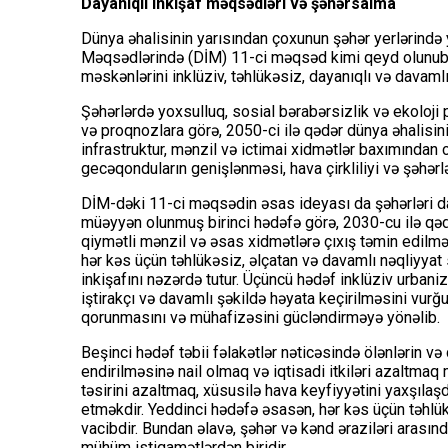
Dayanıqlı inkişaf məqsədləri və şəhərsalma
Dünya əhalisinin yarısından çoxunun şəhər yerlərində
Məqsədlərində (DİM) 11-ci məqsəd kimi qeyd olunub.
məskənlərini inklüziv, təhlükəsiz, dayanıqlı və davamlı
Şəhərlərdə yoxsulluq, sosial bərabərsizlik və ekoloji
və proqnozlara görə, 2050-ci ilə qədər dünya əhalisin
infrastruktur, mənzil və ictimai xidmətlər baxımından 
gecəqonduların genişlənməsi, hava çirkliliyi və şəhər
DİM-dəki 11-ci məqsədin əsas ideyası da şəhərləri da
müəyyən olunmuş birinci hədəfə görə, 2030-cu ilə qədə
qiymətli mənzil və əsas xidmətlərə çıxış təmin edilməli,
hər kəs üçün təhlükəsiz, əlçatan və davamlı nəqliyyat 
inkişafını nəzərdə tutur. Üçüncü hədəf inklüziv urbani
iştirakçı və davamlı şəkildə həyata keçirilməsini vurğ
qorunmasını və mühafizəsini gücləndirməyə yönəlib.
Beşinci hədəf təbii fəlakətlər nəticəsində ölənlərin v
endirilməsinə nail olmaq və iqtisadi itkiləri azaltmaq 
təsirini azaltmaq, xüsusilə hava keyfiyyətini yaxşılaş
etməkdir. Yeddinci hədəfə əsasən, hər kəs üçün təhlük
vacibdir. Bundan əlavə, şəhər və kənd əraziləri arasınd
mühüm istiqamətlərdən biridir.