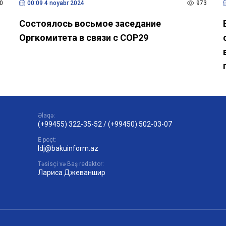
0
00:09 4 noyabr 2024
973
Состоялось восьмое заседание
Оргкомитета в связи с COP29
Əlaqə:
(+99455) 322-35-52
/
(+99450) 502-03-07
E-poçt:
ldj@bakuinform.az
Təsisçi və Baş redaktor:
Лариса Джеваншир