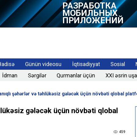
РАЗРАБОТКА
МОБИЛЬНЫХ
ПРИЛОЖЕНИЙ
Hadisə
Günün videosu
İqtisadiyyat
Sosial
İdman
Sərgilər
Qurmanlar üçün
XXI əsrin uşa
ıqlı şəhərlər və təhlükəsiz gələcək üçün növbəti qlobal plat
lükəsiz gələcək üçün növbəti qlobal
459