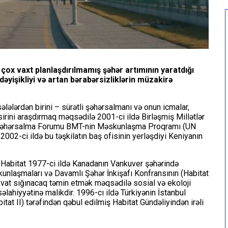
 vaxt planlaşdırılmamış şəhər artımının yaratdığı
dəyişikliyi və artan bərabərsizliklərin müzakirə
lələrdən birini – sürətli şəhərsalmanı və onun icmalar,
əsirini araşdırmaq məqsədilə 2001-ci ildə Birləşmiş Millətlər
a Şəhərsalma Forumu BMT-nin Məskunlaşma Proqramı (UN
 2002-ci ildə bu təşkilatın baş ofisinin yerləşdiyi Keniyanın
Habitat 1977-ci ildə Kanadanın Vankuver şəhərində
əskunlaşmaları və Davamlı Şəhər İnkişafı Konfransının (Habitat
dekvat sığınacaq təmin etmək məqsədilə sosial və ekoloji
lahiyyətinə malikdir. 1996-cı ildə Türkiyənin İstanbul
t II) tərəfindən qəbul edilmiş Habitat Gündəliyindən irəli