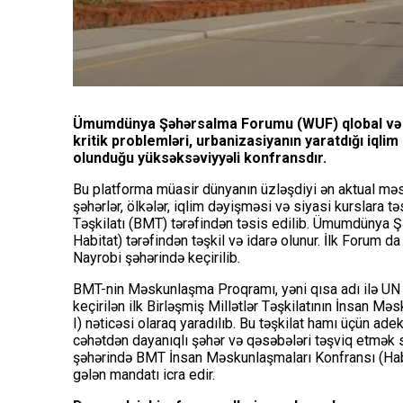
Ümumdünya Şəhərsalma Forumu (WUF) qlobal və çox
kritik problemləri, urbanizasiyanın yaratdığı iqlim 
olunduğu yüksəksəviyyəli konfransdır.
Bu platforma müasir dünyanın üzləşdiyi ən aktual məsə
şəhərlər, ölkələr, iqlim dəyişməsi və siyasi kurslara t
Təşkilatı (BMT) tərəfindən təsis edilib. Ümumdüny
Habitat) tərəfindən təşkil və idarə olunur. İlk Forum da
Nayrobi şəhərində keçirilib.
BMT-nin Məskunlaşma Proqramı, yəni qısa adı ilə UN 
keçirilən ilk Birləşmiş Millətlər Təşkilatının İnsan M
I) nəticəsi olaraq yaradılıb. Bu təşkilat hamı üçün a
cəhətdən dayanıqlı şəhər və qəsəbələri təşviq etmək sə
şəhərində BMT İnsan Məskunlaşmaları Konfransı (Habita
gələn mandatı icra edir.