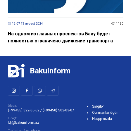
13:07 13 avqust 2024
1180
На одном из главных проспектов Баку будет
полностью ограничено движение транспорта
BakuInform
Əlaqə:
Sərgilər
(+99455) 322-35-52
/
(+99450) 502-03-07
Qurmanlar üçün
E-poçt:
Haqqımızda
ldj@bakuinform.az
Təsisçi və Baş redaktor: