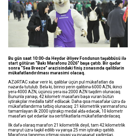
Bu gün saat 10:00-da Heydər Əliyev Fondunun təşəbbüsü ilə
start götürən “Bakı Marafonu 2026” başa çatıb. Bir qədər
sonra “Sea Breeze” ərazisindəki finiş zonasında qaliblərin
mükafatlandırılması mərasimi olacaq.
AZƏRTAC xəbər verir ki, qaliblər üçün pul mükafatları da
nəzərdə tutulub. Belə ki, birinci yerin qalibinə 6000 AZN, ikinci
yerə 4000 AZN, üçüncü yerə isə 2000 AZN təqdim olunacaq.
Bununla yanaşı, 42 kilometr məsafəni başa vuran bütün
iştirakçılar medalla təltif ediləcək. Daha qısa məsafələr üzrə də
mükafatlandırma tətbiq olunacaq: 21 kilometrlik yarımarafonu
tamamlayan ilk 2000 iştirakçı medal əldə edəcək, 10 kilometr
məsafəni qət edənlər isə sertifikatlarla mükafatlandırılacaq.
İlk dəfə olaraq marafon 21 kilometrlik deyil, tam 42 kilometrlik
marşrut üzrə təşkil edilib və yarışa 25 min iştirakçı qatılıb.
Marafona tanınmış ictimai-siyasi və incəsənət xadimləri,