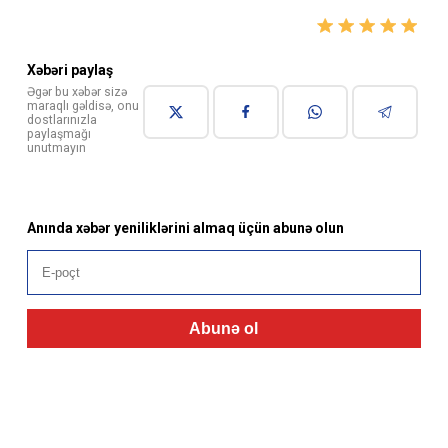
Xəbəri paylaş
Əgər bu xəbər sizə
maraqlı gəldisə, onu
dostlarınızla
paylaşmağı
unutmayın
Anında xəbər yeniliklərini almaq üçün abunə olun
Abunə ol