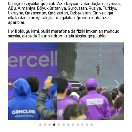
həmçinin ziyalılar qoşulub. Azərbaycan vətəndaşları ilə yanaşı,
ABŞ, Almaniya, Böyük Britaniya, Gürcüstan, Rusiya, Türkiyə,
Ukrayna, Qazaxıstan, Qırğızıstan, Özbəkistan, Çin və digər
ölkələrdən olan iştirakçılar da qələbə uğrunda mübarizə
aparıblar.
Hər il olduğu kimi, builki marafona da fiziki imkanları məhdud
şəxslər, eləcə də Daun sindromlu iştirakçılar qoşulublar.