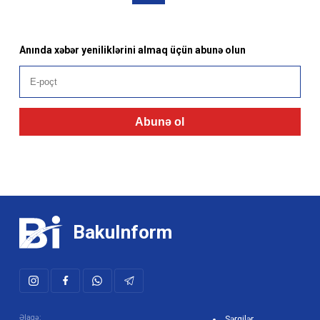
Anında xəbər yeniliklərini almaq üçün abunə olun
Abunə ol
BakuInform
Əlaqə:
Sərgilər