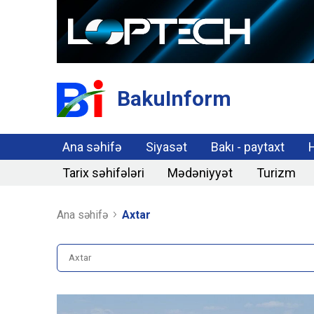
BakuInform
Ana səhifə
Siyasət
Bakı - paytaxt
Tarix səhifələri
Mədəniyyət
Turizm
Ana səhifə
Axtar