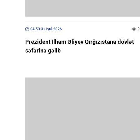
04:53 31 iyul 2026
9
Prezident İlham Əliyev Qırğızıstana dövlət
səfərinə gəlib