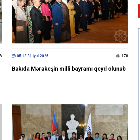
8
05:13 31 iyul 2026
178
Bakıda Mərakeşin milli bayramı qeyd olunub