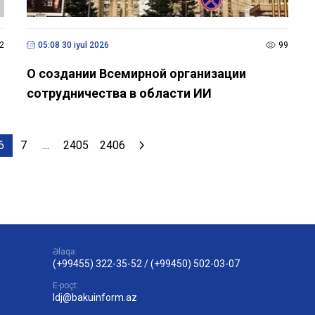
2
05:08 30 iyul 2026
99
О создании Всемирной организации
сотрудничества в области ИИ
6
7
...
2405
2406
Əlaqə:
(+99455) 322-35-52
/
(+99450) 502-03-07
E-poçt:
ldj@bakuinform.az