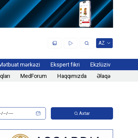
AZ
Mətbuat mərkəzi
Ekspert fikri
Ekzlüziv
qları
MedForum
Haqqımızda
Əlaqə
Axtar