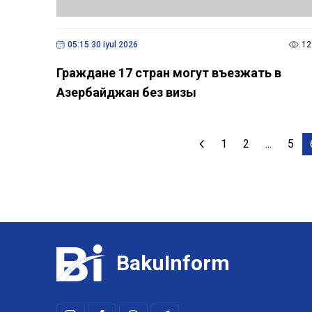
05:15 30 iyul 2026
12
Граждане 17 стран могут въезжать в
Азербайджан без визы
1
2
...
5
BakuInform