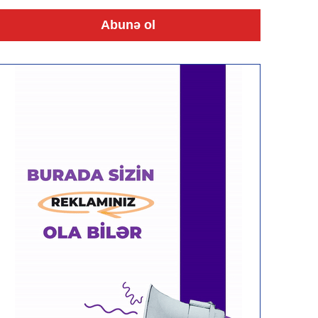
Abunə ol