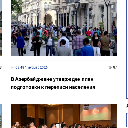
3
03:48 1 avqust 2026
87
В Азербайджане утвержден план
подготовки к переписи населения