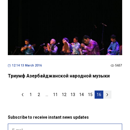
12:14 13 March 2016
5657
Триумф Азербайджанской народной музыки
1
2
...
11
12
13
14
15
16
Subscribe to receive instant news updates