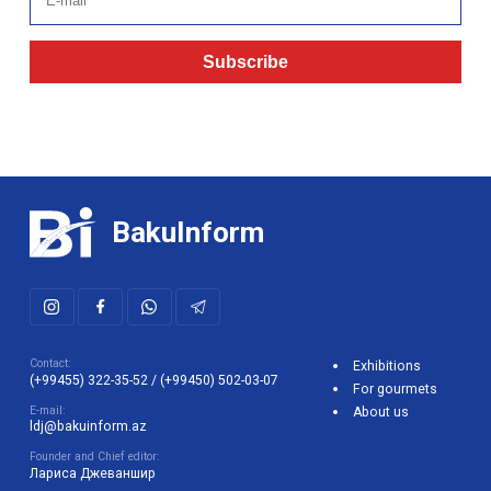
Subscribe
BakuInform
Contact:
Exhibitions
(+99455) 322-35-52
/
(+99450) 502-03-07
For gourmets
E-mail:
About us
ldj@bakuinform.az
Founder and Chief editor:
Лариса Джеваншир