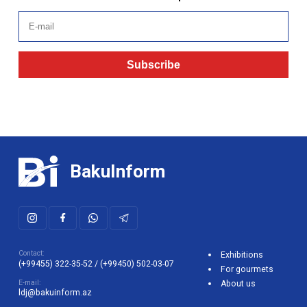
Subscribe
BakuInform
Contact:
Exhibitions
(+99455) 322-35-52
/
(+99450) 502-03-07
For gourmets
E-mail:
About us
ldj@bakuinform.az