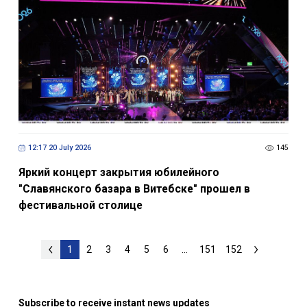
12:17 20 July 2026
145
Яркий концерт закрытия юбилейного
"Славянского базара в Витебске" прошел в
фестивальной столице
1
2
3
4
5
6
...
151
152
Subscribe to receive instant news updates