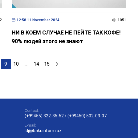
2
12:58 11 November 2024
1051
НИ В КОЕМ СЛУЧАЕ НЕ ПЕЙТЕ ТАК КОФЕ!
90% людей этого не знают
9
10
...
14
15
Contact:
(+99455) 322-35-52
/
(+99450) 502-03-07
E-mail:
ldj@bakuinform.az