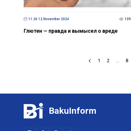
11:26 12 November 2024
109
Глютен — правда и вымысел о вреде
1
2
...
8
BakuInform